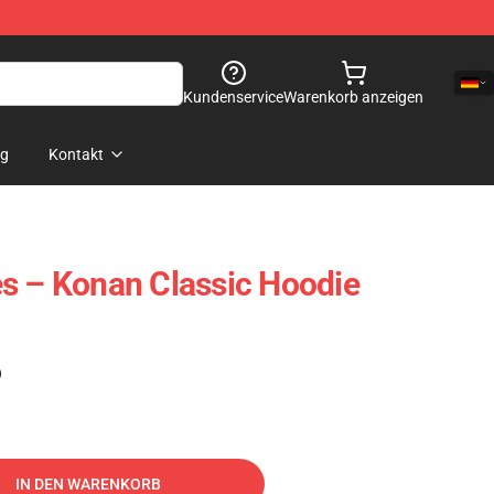
Kundenservice
Warenkorb anzeigen
og
Kontakt
s – Konan Classic Hoodie
)
IN DEN WARENKORB