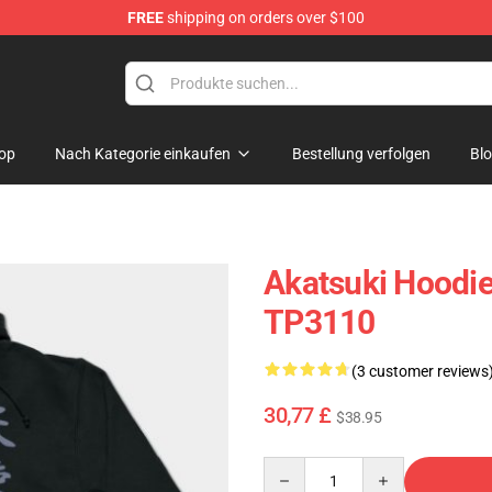
FREE
shipping on orders over $100
erchandise Shop
op
Nach Kategorie einkaufen
Bestellung verfolgen
Bl
Akatsuki Hoodie
TP3110
(3 customer reviews
30,77 £
$38.95
Quantity