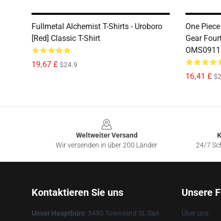
Fullmetal Alchemist T-Shirts - Uroboro
One Piece
[red] Classic T-Shirt
Gear Four
OMS0911
19,67 £
$24.9
16,41 £
$2
Footer
Weltweiter Versand
K
Wir versenden in über 200 Länder
24/7 Sch
Kontaktieren Sie uns
Unsere F
Unser Hauptbüro
: 5450 Townsend St, San
Über uns