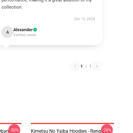
performance, making it a great addition to my
collection.
Dec 12, 2024
Alexander
A
Verified owner
1
/
1
-20%
-20%
Obanai
Kimetsu No Yaiba Hoodies - Rengoku