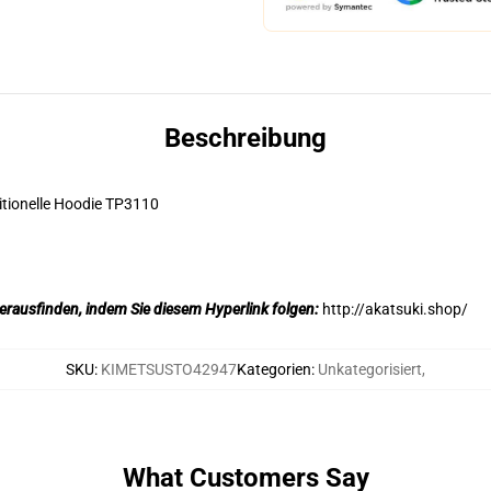
Beschreibung
itionelle Hoodie TP3110
erausfinden, indem Sie diesem Hyperlink folgen:
http://akatsuki.shop/
SKU
:
KIMETSUSTO42947
Kategorien
:
Unkategorisiert
,
What Customers Say