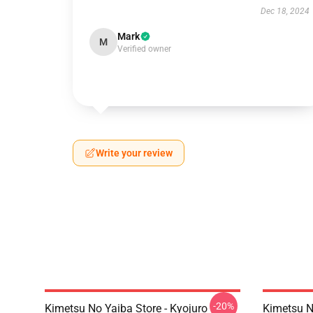
Dec 18, 2024
Mark
M
Verified owner
Write your review
-20%
Kimetsu No Yaiba Store - Kyojuro
Kimetsu N