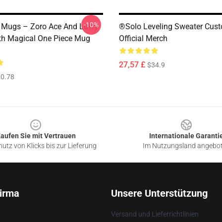
-10%
 Mugs – Zoro Ace And Luffy
®Solo Leveling Sweater Cust
th Magical One Piece Mug
Official Merch
27,57 £
$34.9
0.78
aufen Sie mit Vertrauen
Internationale Garanti
utz von Klicks bis zur Lieferung
Im Nutzungsland angebo
irma
Unsere Unterstützung
Versand und Lieferrichtlinien