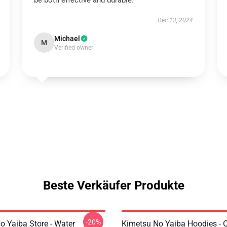
be both effective and durable.
Dec 13, 2024
Michael
M
Verified owner
Beste Verkäufer Produkte
-20%
o Yaiba Store - Water
Kimetsu No Yaiba Hoodies - 