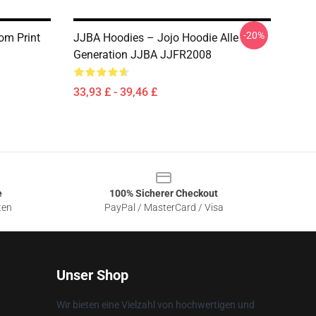
-20%
om Print
JJBA Hoodies – Jojo Hoodie Alle
Generation JJBA JJFR2008
33,93 £ - 39,46 £
e
100% Sicherer Checkout
ten
PayPal / MasterCard / Visa
Unser Shop
Wir bieten eine Vielzahl von hochwertigen und