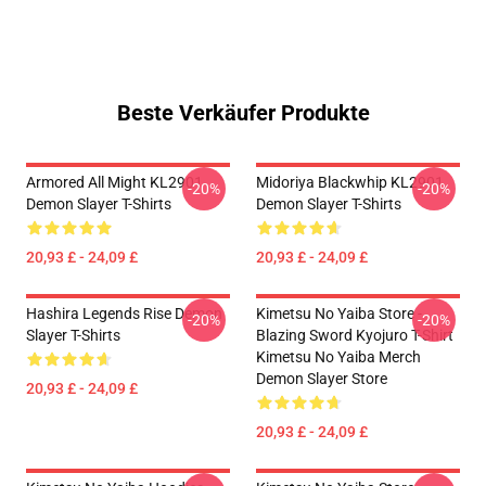
Beste Verkäufer Produkte
Armored All Might KL2901
Midoriya Blackwhip KL2901
-20%
-20%
Demon Slayer T-Shirts
Demon Slayer T-Shirts
20,93 £ - 24,09 £
20,93 £ - 24,09 £
Hashira Legends Rise Demon
Kimetsu No Yaiba Store -
-20%
-20%
Slayer T-Shirts
Blazing Sword Kyojuro T-Shirt
Kimetsu No Yaiba Merch
Demon Slayer Store
20,93 £ - 24,09 £
20,93 £ - 24,09 £