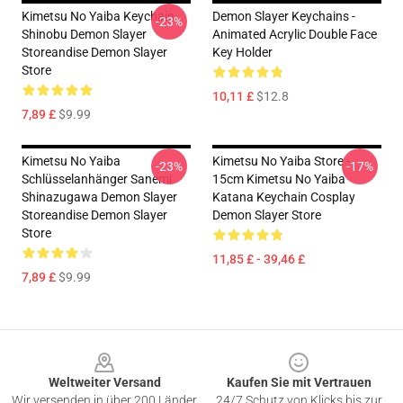
Kimetsu No Yaiba Keychain
Demon Slayer Keychains -
-23%
Shinobu Demon Slayer
Animated Acrylic Double Face
Storeandise Demon Slayer
Key Holder
Store
10,11 £
$12.8
7,89 £
$9.99
Kimetsu No Yaiba
Kimetsu No Yaiba Store -
-23%
-17%
Schlüsselanhänger Sanemi
15cm Kimetsu No Yaiba
Shinazugawa Demon Slayer
Katana Keychain Cosplay
Storeandise Demon Slayer
Demon Slayer Store
Store
11,85 £ - 39,46 £
7,89 £
$9.99
Footer
Weltweiter Versand
Kaufen Sie mit Vertrauen
Wir versenden in über 200 Länder
24/7 Schutz von Klicks bis zur