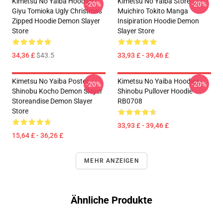
Kimetsu No Yaiba Hoodies -
Kimetsu No Yaiba Store -
-20%
-20%
Giyu Tomioka Ugly Christmas
Muichiro Tokito Manga
Zipped Hoodie Demon Slayer
Insipiration Hoodie Demon
Store
Slayer Store
34,36 £
$43.5
33,93 £ - 39,46 £
Kimetsu No Yaiba Poster
Kimetsu No Yaiba Hoodies -
-20%
-20%
Shinobu Kocho Demon Slayer
Shinobu Pullover Hoodie
Storeandise Demon Slayer
RB0708
Store
33,93 £ - 39,46 £
15,64 £ - 36,26 £
MEHR ANZEIGEN
Ähnliche Produkte