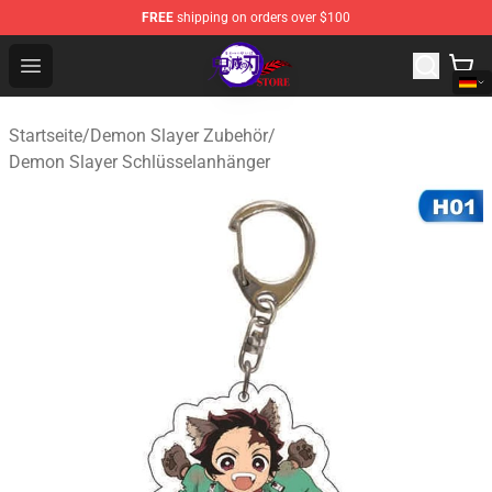
FREE
shipping on orders over $100
Kimetsu no Yaiba Store - Official Kimetsu no Yaiba Mer
Open menu
Startseite
/
Demon Slayer Zubehör
/
Demon Slayer Schlüsselanhänger