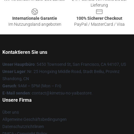
Lieferung
Internationale Garantie
100% Sicherer Checkout
Im Nutzungsland angeboten
PayPal / MasterCard / Visa
Kontaktieren Sie uns
Unser Hauptbüro
: 5450 Townsend St, San Francisco, CA 94107, US
Unser Lager
: Nr. 25 Hongxing Middle Road, Stadt Beiliu, Provinz
Shandong, CN
Geruch
: 9AM – 5PM (Mon – Fri)
E-Mail senden
: contact@kimetsu-no-yaibastore.
Unsere Firma
Über uns
Allgemeine Geschäftsbedingungen
Datenschutzrichtlinien
DMCA - Copyright Policy