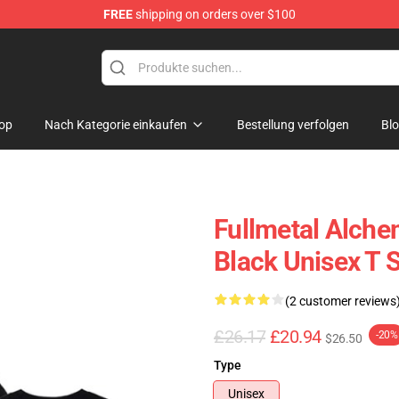
FREE
shipping on orders over $100
erchandise Shop
op
Nach Kategorie einkaufen
Bestellung verfolgen
Bl
Fullmetal Alchem
Black Unisex T S
(2 customer reviews
£26.17
£20.94
-20%
$26.50
Type
Unisex