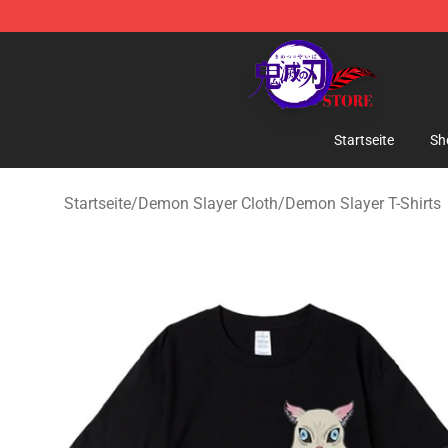
Kimetsu no Yaiba Store - Official Kimetsu no Yaiba M
Startseite
Sh
Startseite
/
Demon Slayer Cloth
/
Demon Slayer T-Shirts