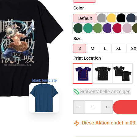
Color
Default
Size
S
M
L
XL
2X
Print Location
blank template
Größentabelle anzeigen
Quantity
Diese Aktion endet in
03