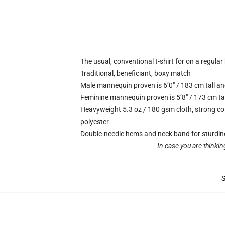
The usual, conventional t-shirt for on a regular
Traditional, beneficiant, boxy match
Male mannequin proven is 6’0″ / 183 cm tall 
Feminine mannequin proven is 5’8″ / 173 cm ta
Heavyweight 5.3 oz / 180 gsm cloth, strong co
polyester
Double-needle hems and neck band for sturdin
In case you are thinkin