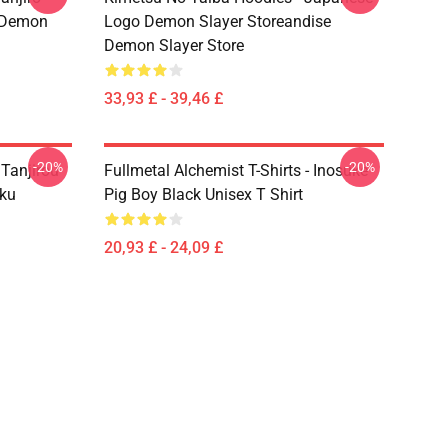
e Demon
Logo Demon Slayer Storeandise
Demon Slayer Store
33,93 £ - 39,46 £
-20%
-20%
 Tanjirou
Fullmetal Alchemist T-Shirts - Inosuke
ku
Pig Boy Black Unisex T Shirt
20,93 £ - 24,09 £