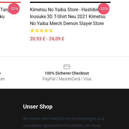
-20%
-20%
 Tanjirou
Kimetsu No Yaiba Store - Hashibira
ku
Inosuke 3D T-Shirt Neu 2021 Kimetsu
No Yaiba Merch Demon Slayer Store
20,93 £ - 24,09 £
e
100% Sicherer Checkout
ten
PayPal / MasterCard / Visa
Unser Shop
Wir bieten eine Vielzahl von hochwertigen und
wunderbar gestalteten Produkten, um Ihren