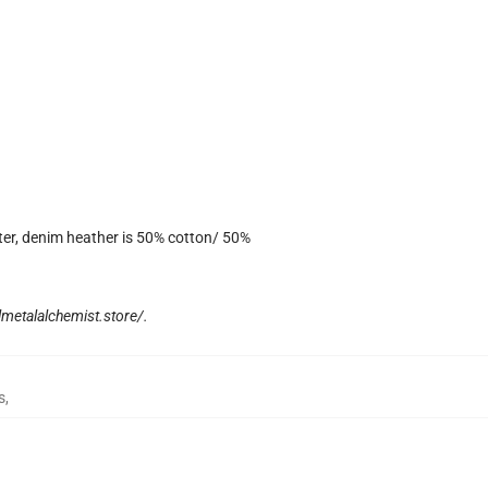
ter, denim heather is 50% cotton/ 50%
llmetalalchemist.store/
.
s
,