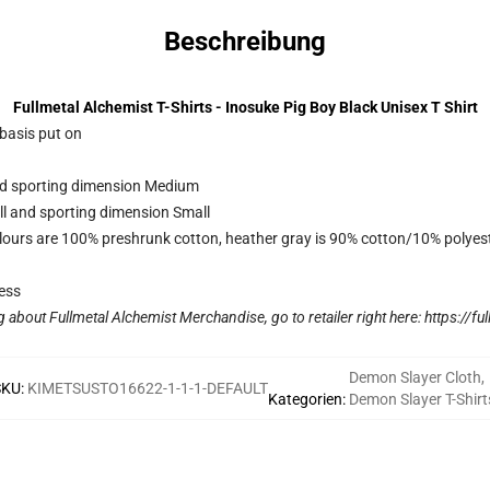
Beschreibung
Fullmetal Alchemist T-Shirts - Inosuke Pig Boy Black Unisex T Shirt
 basis put on
and sporting dimension Medium
ll and sporting dimension Small
lours are 100% preshrunk cotton, heather gray is 90% cotton/10% polyes
ess
g about Fullmetal Alchemist Merchandise, go to retailer right here:
https://fu
Demon Slayer Cloth
,
SKU
:
KIMETSUSTO16622-1-1-1-DEFAULT
Kategorien
:
Demon Slayer T-Shirt