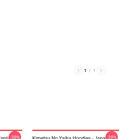
1
/
1
-20%
-20%
anjiro
Kimetsu No Yaiba Hoodies - Japanese