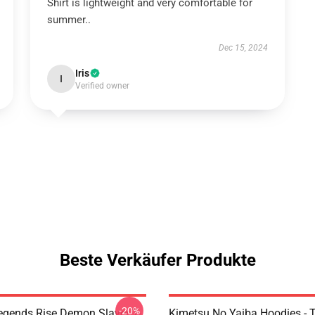
Shirt is lightweight and very comfortable for
summer..
Dec 15, 2024
Iris
I
Verified owner
Beste Verkäufer Produkte
-20%
egends Rise Demon Slayer T-
Kimetsu No Yaiba Hoodies - T