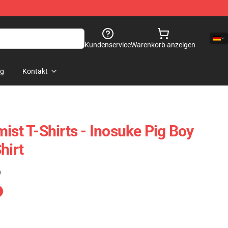
Kundenservice
Warenkorb anzeigen
og
Kontakt
ist T-Shirts - Inosuke Pig Boy
hirt
)