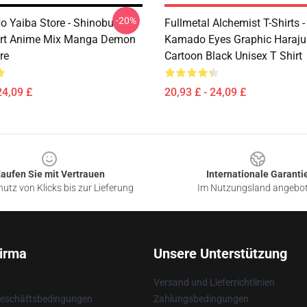
-20%
o Yaiba Store - Shinobu
Fullmetal Alchemist T-Shirts -
irt Anime Mix Manga Demon
Kamado Eyes Graphic Haraju
re
Cartoon Black Unisex T Shirt
24,09 £
20,93 £ - 24,09 £
aufen Sie mit Vertrauen
Internationale Garanti
utz von Klicks bis zur Lieferung
Im Nutzungsland angebo
irma
Unsere Unterstützung
Versand und Lieferrichtlinien
Geschäftsbedingungen
Zahlungsbedingungen