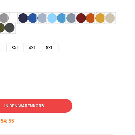
L
3XL
4XL
5XL
IN DEN WARENKORB
:
54
:
54