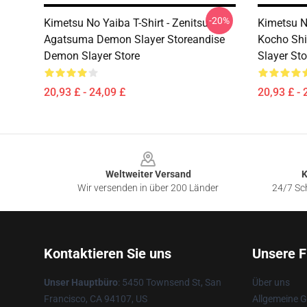
-20%
Kimetsu No Yaiba T-Shirt - Zenitsu
Kimetsu N
Agatsuma Demon Slayer Storeandise
Kocho Sh
Demon Slayer Store
Slayer Sto
20,93 £ - 24,09 £
20,93 £ - 
Footer
Weltweiter Versand
K
Wir versenden in über 200 Länder
24/7 Sch
Kontaktieren Sie uns
Unsere F
Unser Hauptbüro
: 5450 Townsend St, San
Über uns
Francisco, CA 94107, US
Allgemeine 