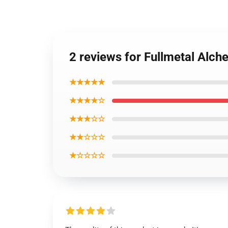
2 reviews for Fullmetal Alche
★★★★★
★★★★☆
★★★☆☆
★★☆☆☆
★☆☆☆☆