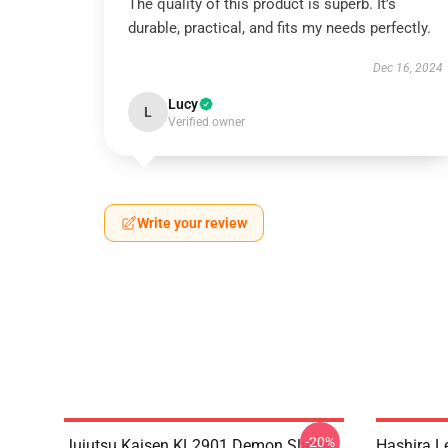
The quality of this product is superb. It’s
durable, practical, and fits my needs perfectly.
Dec 16, 2024
Lucy
L
Verified owner
Write your review
-20%
Jujutsu Kaisen KL2901 Demon Slayer
Hashira L