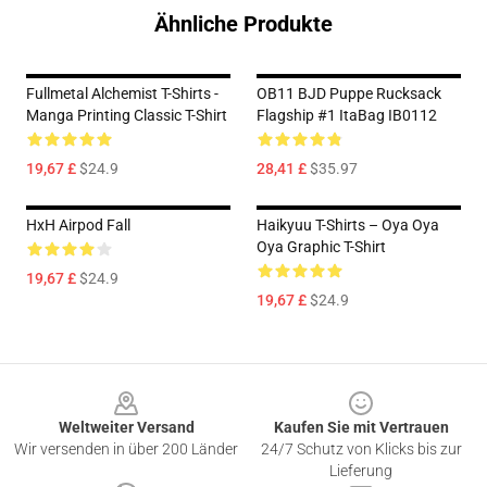
Ähnliche Produkte
Fullmetal Alchemist T-Shirts -
OB11 BJD Puppe Rucksack
Manga Printing Classic T-Shirt
Flagship #1 ItaBag IB0112
19,67 £
$24.9
28,41 £
$35.97
HxH Airpod Fall
Haikyuu T-Shirts – Oya Oya
Oya Graphic T-Shirt
19,67 £
$24.9
19,67 £
$24.9
Footer
Weltweiter Versand
Kaufen Sie mit Vertrauen
Wir versenden in über 200 Länder
24/7 Schutz von Klicks bis zur
Lieferung