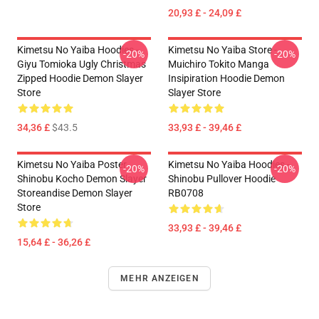
20,93 £ - 24,09 £
Kimetsu No Yaiba Hoodies -
Kimetsu No Yaiba Store -
-20%
-20%
Giyu Tomioka Ugly Christmas
Muichiro Tokito Manga
Zipped Hoodie Demon Slayer
Insipiration Hoodie Demon
Store
Slayer Store
34,36 £
$43.5
33,93 £ - 39,46 £
Kimetsu No Yaiba Poster
Kimetsu No Yaiba Hoodies -
-20%
-20%
Shinobu Kocho Demon Slayer
Shinobu Pullover Hoodie
Storeandise Demon Slayer
RB0708
Store
33,93 £ - 39,46 £
15,64 £ - 36,26 £
MEHR ANZEIGEN