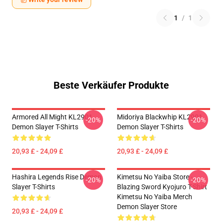
1
/
1
Beste Verkäufer Produkte
Armored All Might KL2901
Midoriya Blackwhip KL2901
-20%
-20%
Demon Slayer T-Shirts
Demon Slayer T-Shirts
20,93 £ - 24,09 £
20,93 £ - 24,09 £
Hashira Legends Rise Demon
Kimetsu No Yaiba Store -
-20%
-20%
Slayer T-Shirts
Blazing Sword Kyojuro T-Shirt
Kimetsu No Yaiba Merch
Demon Slayer Store
20,93 £ - 24,09 £