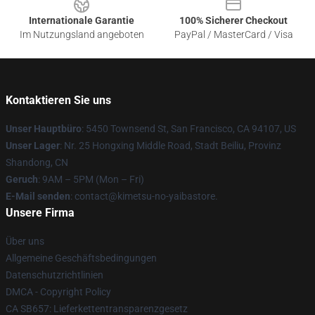
Internationale Garantie
100% Sicherer Checkout
Im Nutzungsland angeboten
PayPal / MasterCard / Visa
Kontaktieren Sie uns
Unser Hauptbüro
: 5450 Townsend St, San Francisco, CA 94107, US
Unser Lager
: Nr. 25 Hongxing Middle Road, Stadt Beiliu, Provinz
Shandong, CN
Geruch
: 9AM – 5PM (Mon – Fri)
E-Mail senden
: contact@kimetsu-no-yaibastore.
Unsere Firma
Über uns
Allgemeine Geschäftsbedingungen
Datenschutzrichtlinien
DMCA - Copyright Policy
CA SB657: Lieferkettentransparenzgesetz