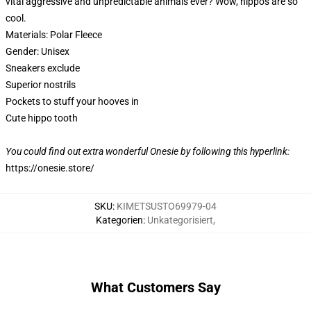
vital aggressive and unpredictable animals ever? Wow, hippos are so
cool.
Materials: Polar Fleece
Gender: Unisex
Sneakers exclude
Superior nostrils
Pockets to stuff your hooves in
Cute hippo tooth
You could find out extra wonderful Onesie by following this hyperlink:
https://onesie.store/
SKU
:
KIMETSUSTO69979-04
Kategorien
:
Unkategorisiert
,
What Customers Say