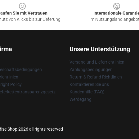
aufen Sie mit Vertrauen
Internationale Garanti
utz von Klicks bis zur Lieferung
Im Nutzungsland angebo
irma
Unsere Unterstützung
Versand und Lieferrichtlinien
Geschäftsbedingungen
Zahlungsbedingungen
ichtlinien
Return & Refund Richtlinien
ight Policy
Kontaktieren Sie uns
eferkettentransparenzgesetz
Kundenhilfe (FAQ)
Werdegang
ise Shop 2026 all rights reserved