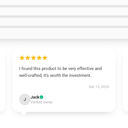
I found this product to be very effective and
well-crafted; it’s worth the investment.
Dec 15, 2024
Jack
J
Verified owner