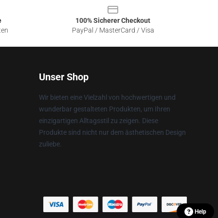
e
100% Sicherer Checkout
ten
PayPal / MasterCard / Visa
Unser Shop
Wir bieten eine Vielzahl von hochwertigen und
wunderbar gestalteten Produkten, um Ihren
einzigartigen Alltagsstil zu zeigen. Diese
Produkte sind nicht nur dem ästhetischen Design
zuliebe.
Help