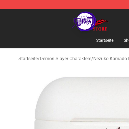
Kimetsu no Yaiba Store - Official Kimetsu no Yaiba M
Startseite
Sh
Startseite
/
Demon Slayer Charaktere
/
Nezuko Kamado 