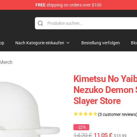
FREE
shipping on orders over $100
erchandise Shop
op
Nach Kategorie einkaufen
Bestellung verfolgen
Bl
Merch
Kimetsu No Yaib
Nezuko Demon S
Slayer Store
(3 customer reviews
-22%
14,20 £
11,05 £
$13.99