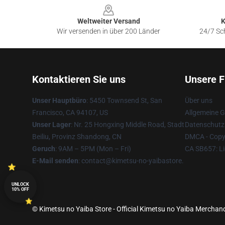
Weltweiter Versand
K
Wir versenden in über 200 Länder
24/7 Sch
Kontaktieren Sie uns
Unsere F
Unser Hauptbüro
: 5450 Townsend St, San
Über uns
Francisco, CA 94107, US
Allgemeine 
Unser Lager
: Nr. 25 Hongxing Middle Road, Stadt
Datenschutzr
Beiliu, Provinz Shandong, CN
DMCA - Copyr
Geruch
: 9AM – 5PM (Mon – Fri)
CA SB657: Li
E-Mail senden
: contact@kimetsu-no-yaibastore.
UNLOCK
10% OFF
© Kimetsu no Yaiba Store - Official Kimetsu no Yaiba Merchand