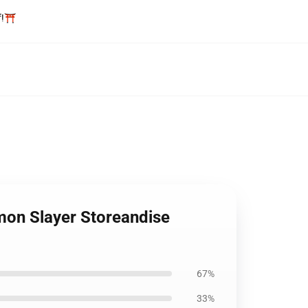
f!⛩️
mon Slayer Storeandise
67%
33%