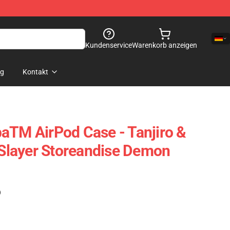
Kundenservice
Warenkorb anzeigen
og
Kontakt
aTM AirPod Case - Tanjiro &
layer Storeandise Demon
)