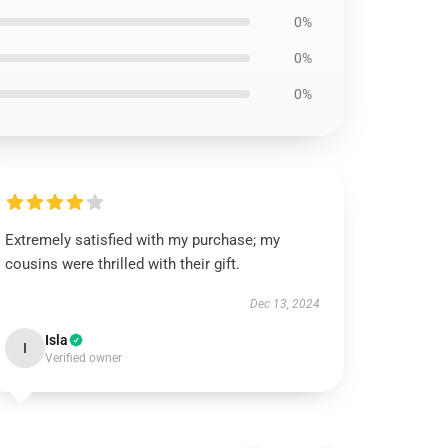
0%
0%
0%
Extremely satisfied with my purchase; my
cousins were thrilled with their gift.
Dec 13, 2024
Isla
I
Verified owner