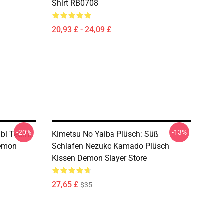
Shirt RB0708
20,93 £ - 24,09 £
-20%
-13%
ibi Team!
Kimetsu No Yaiba Plüsch: Süß
Demon
Schlafen Nezuko Kamado Plüsch
Kissen Demon Slayer Store
27,65 £
$35