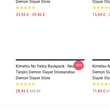
Demon Slayer Store
Slayer Sto
33,93 £ - 39,46 £
15,64 £ - 
-20%
Kimetsu No Yaiba Backpack - Nezuko &
Kimetsu 
Tanjiro Demon Slayer Storeandise
Demon Sl
Demon Slayer Store
Slayer Sto
28,43 £
11,84 £
$35.99
$1
Footer