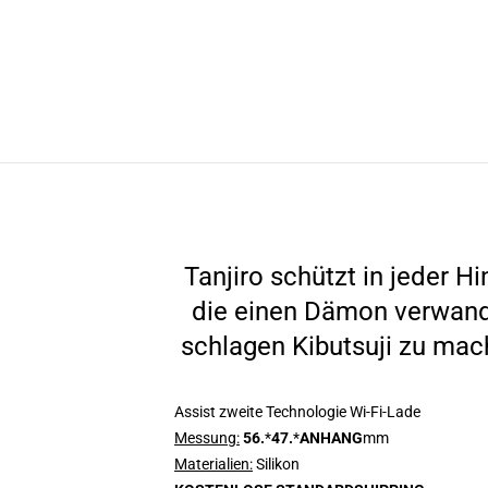
Tanjiro schützt in jeder H
die einen Dämon verwande
schlagen Kibutsuji zu mac
Assist zweite Technologie Wi-Fi-Lade
Messung:
56.
*
47.
*
ANHANG
mm
Materialien:
Silikon