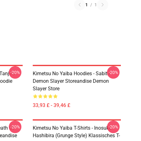
1
/
1
-20%
-20%
Tanjiro
Kimetsu No Yaiba Hoodies - Sabito
oodie
Demon Slayer Storeandise Demon
Slayer Store
33,93 £ - 39,46 £
-20%
-20%
eath Of
Kimetsu No Yaiba T-Shirts - Inosuke
reandise
Hashibira (Grunge Style) Klassisches T-