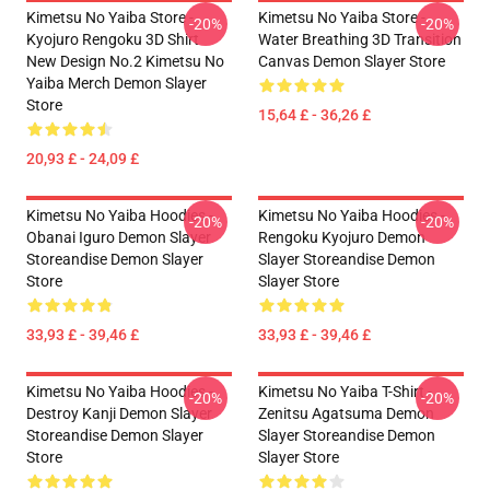
Kimetsu No Yaiba Store -
Kimetsu No Yaiba Store -
-20%
-20%
Kyojuro Rengoku 3D Shirt
Water Breathing 3D Transition
New Design No.2 Kimetsu No
Canvas Demon Slayer Store
Yaiba Merch Demon Slayer
Store
15,64 £ - 36,26 £
20,93 £ - 24,09 £
Kimetsu No Yaiba Hoodies -
Kimetsu No Yaiba Hoodies -
-20%
-20%
Obanai Iguro Demon Slayer
Rengoku Kyojuro Demon
Storeandise Demon Slayer
Slayer Storeandise Demon
Store
Slayer Store
33,93 £ - 39,46 £
33,93 £ - 39,46 £
Kimetsu No Yaiba Hoodies -
Kimetsu No Yaiba T-Shirt -
-20%
-20%
Destroy Kanji Demon Slayer
Zenitsu Agatsuma Demon
Storeandise Demon Slayer
Slayer Storeandise Demon
Store
Slayer Store