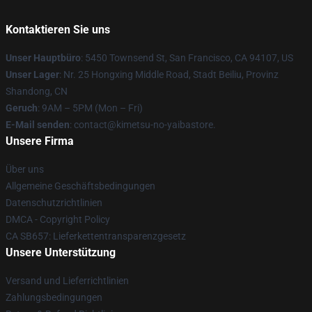
Kontaktieren Sie uns
Unser Hauptbüro
: 5450 Townsend St, San Francisco, CA 94107, US
Unser Lager
: Nr. 25 Hongxing Middle Road, Stadt Beiliu, Provinz
Shandong, CN
Geruch
: 9AM – 5PM (Mon – Fri)
E-Mail senden
: contact@kimetsu-no-yaibastore.
Unsere Firma
Über uns
Allgemeine Geschäftsbedingungen
Datenschutzrichtlinien
DMCA - Copyright Policy
CA SB657: Lieferkettentransparenzgesetz
Unsere Unterstützung
Versand und Lieferrichtlinien
Zahlungsbedingungen