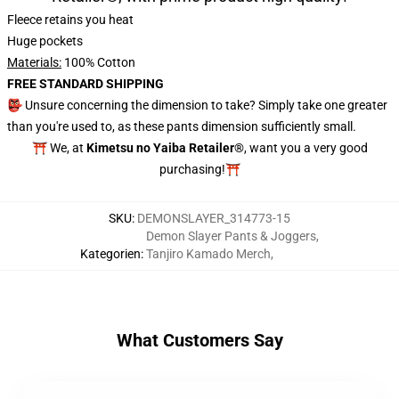
Fleece retains you heat
Huge pockets
Materials:
100% Cotton
FREE STANDARD SHIPPING
👺 Unsure concerning the dimension to take? Simply take one greater
than you're used to, as these pants dimension sufficiently small.
⛩️ We, at
Kimetsu no Yaiba Retailer®
, want you a very good
purchasing!⛩️
SKU
:
DEMONSLAYER_314773-15
Demon Slayer Pants & Joggers
,
Kategorien
:
Tanjiro Kamado Merch
,
What Customers Say