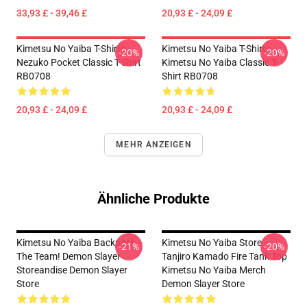
33,93 £ - 39,46 £
20,93 £ - 24,09 £
Kimetsu No Yaiba T-Shirts -
Kimetsu No Yaiba T-Shirts -
-20%
-20%
Nezuko Pocket Classic T-Shirt
Kimetsu No Yaiba Classic T-
RB0708
Shirt RB0708
20,93 £ - 24,09 £
20,93 £ - 24,09 £
MEHR ANZEIGEN
Ähnliche Produkte
Kimetsu No Yaiba Backpack -
Kimetsu No Yaiba Store -
-21%
-20%
The Team! Demon Slayer
Tanjiro Kamado Fire Tank Top
Storeandise Demon Slayer
Kimetsu No Yaiba Merch
Store
Demon Slayer Store