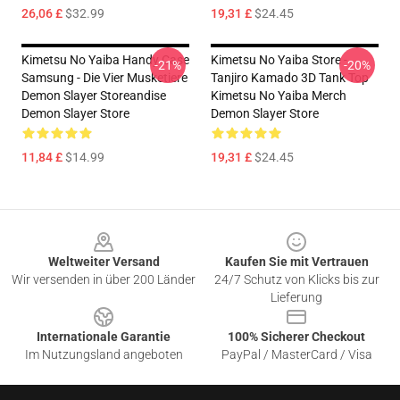
26,06 £
$32.99
19,31 £
$24.45
Kimetsu No Yaiba Handy Case
Kimetsu No Yaiba Store -
-21%
-20%
Samsung - Die Vier Musketiere
Tanjiro Kamado 3D Tank Top
Demon Slayer Storeandise
Kimetsu No Yaiba Merch
Demon Slayer Store
Demon Slayer Store
11,84 £
$14.99
19,31 £
$24.45
Footer
Weltweiter Versand
Kaufen Sie mit Vertrauen
Wir versenden in über 200 Länder
24/7 Schutz von Klicks bis zur
Lieferung
Internationale Garantie
100% Sicherer Checkout
Im Nutzungsland angeboten
PayPal / MasterCard / Visa