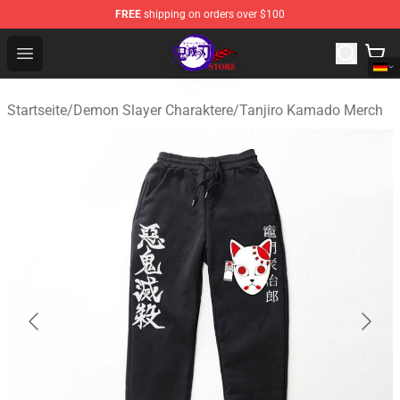
FREE
shipping on orders over $100
Kimetsu no Yaiba Store - Official Kimetsu no Yaiba Mer
Open menu
Startseite
/
Demon Slayer Charaktere
/
Tanjiro Kamado Merch