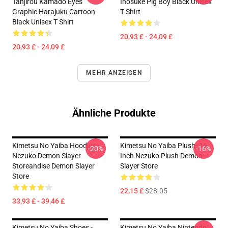
Tanjirou Kamado Eyes
Inosuke Pig Boy Black Unisex
Graphic Harajuku Cartoon
T Shirt
Black Unisex T Shirt
20,93 £ - 24,09 £
20,93 £ - 24,09 £
MEHR ANZEIGEN
Ähnliche Produkte
Kimetsu No Yaiba Hoodies -
Kimetsu No Yaiba Plush- 16
-20%
-16%
Nezuko Demon Slayer
Inch Nezuko Plush Demon
Storeandise Demon Slayer
Slayer Store
Store
22,15 £
$28.05
33,93 £ - 39,46 £
Kimetsu No Yaiba Shoes -
Kimetsu No Yaiba Nintendo