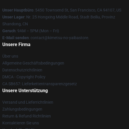
Unser Hauptbüro
: 5450 Townsend St, San Francisco, CA 94107, US
Unser Lager
: Nr. 25 Hongxing Middle Road, Stadt Beiliu, Provinz
Shandong, CN
Geruch
: 9AM – 5PM (Mon – Fri)
E-Mail senden
: contact@kimetsu-no-yaibastore.
Unsere Firma
Über uns
Allgemeine Geschäftsbedingungen
Datenschutzrichtlinien
DMCA - Copyright Policy
CA SB657: Lieferkettentransparenzgesetz
Unsere Unterstützung
Versand und Lieferrichtlinien
Zahlungsbedingungen
Return & Refund Richtlinien
Kontaktieren Sie uns