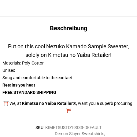
Beschreibung
Put on this cool Nezuko Kamado Sample Sweater,
solely on Kimetsu no Yaiba Retailer!
Materials:
Poly-Cotton
Unisex
Snug and comfortable to the contact
Retains you heat
FREE STANDARD SHIPPING
⛩️ We, at
Kimetsu no Yaiba Retailer®
, want you a superb procuring!
⛩️
SKU
:
KIMETSUSTO19333-DEFAULT
Demon Slayer Sweatshirts
,