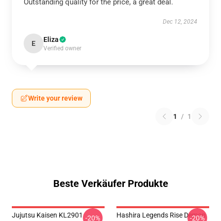
Outstanding quality for the price, a great deal.
Dec 12, 2024
Eliza
E
Verified owner
Write your review
1
/
1
Beste Verkäufer Produkte
Jujutsu Kaisen KL2901
Hashira Legends Rise Demon
-20%
-20%