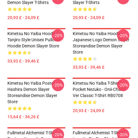
Demon Slayer T-Shirts
Slayer T-Shirts
20,93 £ - 24,09 £
20,93 £ - 24,09 £
Kimetsu No Yaiba Hoodies -
Kimetsu No Yaiba Hoodies -
-20%
-20%
Tanjiro Style Unisex Pullover
Japanese Logo Demon Slayer
Hoodie Demon Slayer Store
Storeandise Demon Slayer
Store
33,93 £ - 39,46 £
33,93 £ - 39,46 £
Kimetsu No Yaiba Poster
Kimetsu No Yaiba T-Shirts -
-20%
-20%
Hashira Demon Slayer
Pocket Nezuko - Onii-Chan?
Storeandise Demon Slayer
Ver Classic T-Shirt RB0708
Store
20,93 £ - 24,09 £
15,64 £ - 36,26 £
Fullmetal Alchemist T-Shirts -
Fullmetal Alchemist T-Shirts -
-20%
-20%