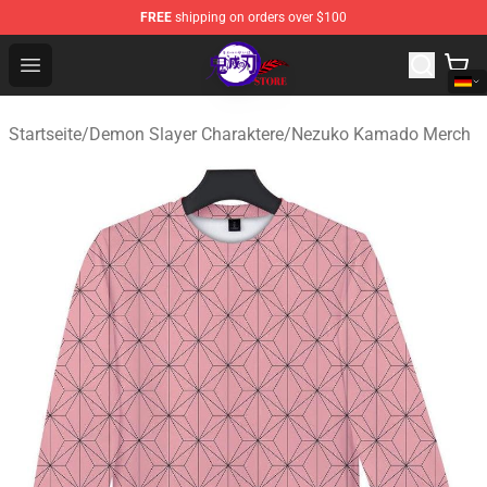
FREE
shipping on orders over $100
Kimetsu no Yaiba Store - Official Kimetsu no Yaiba Mer
Open menu
Startseite
/
Demon Slayer Charaktere
/
Nezuko Kamado Merch