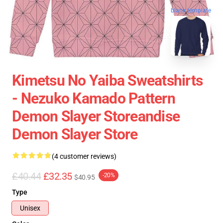
blank template
Kimetsu No Yaiba Sweatshirts
- Nezuko Kamado Pattern
Demon Slayer Storeandise
Demon Slayer Store
(4 customer reviews)
£40.44
£32.35
-20%
$40.95
Type
Unisex