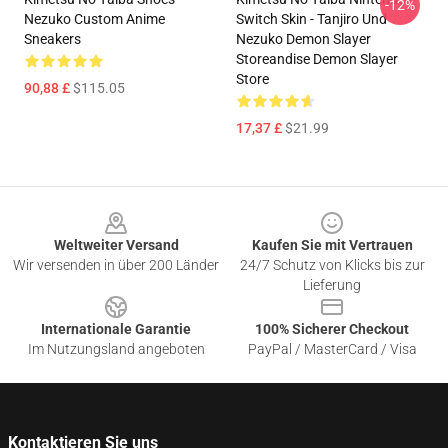
-12%
Nezuko Custom Anime
Switch Skin - Tanjiro Und
Sneakers
Nezuko Demon Slayer
Storeandise Demon Slayer
Store
90,88 £
$115.05
17,37 £
$21.99
Footer
Weltweiter Versand
Kaufen Sie mit Vertrauen
Wir versenden in über 200 Länder
24/7 Schutz von Klicks bis zur
Lieferung
Internationale Garantie
100% Sicherer Checkout
Im Nutzungsland angeboten
PayPal / MasterCard / Visa
Kontaktieren Sie uns