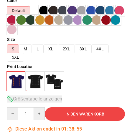
Color
Default
Size
S
M
L
XL
2XL
3XL
4XL
5XL
Print Location
Größentabelle anzeigen
Quantity
IN DEN WARENKORB
Diese Aktion endet in
01
:
38
:
54