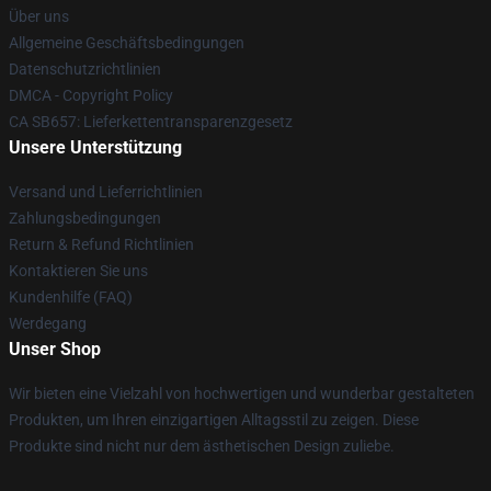
Über uns
Allgemeine Geschäftsbedingungen
Datenschutzrichtlinien
DMCA - Copyright Policy
CA SB657: Lieferkettentransparenzgesetz
Unsere Unterstützung
Versand und Lieferrichtlinien
Zahlungsbedingungen
Return & Refund Richtlinien
Kontaktieren Sie uns
Kundenhilfe (FAQ)
Werdegang
Unser Shop
Wir bieten eine Vielzahl von hochwertigen und wunderbar gestalteten
Produkten, um Ihren einzigartigen Alltagsstil zu zeigen. Diese
Produkte sind nicht nur dem ästhetischen Design zuliebe.