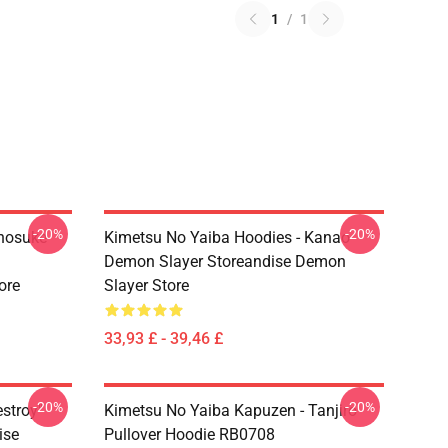
1
/
1
-20%
-20%
Inosuke
Kimetsu No Yaiba Hoodies - Kanao
Demon Slayer Storeandise Demon
ore
Slayer Store
33,93 £ - 39,46 £
-20%
-20%
estroy"
Kimetsu No Yaiba Kapuzen - Tanjiro
ise
Pullover Hoodie RB0708