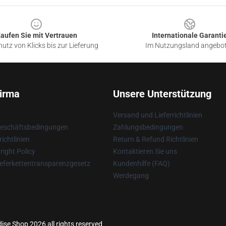
aufen Sie mit Vertrauen
Internationale Garanti
utz von Klicks bis zur Lieferung
Im Nutzungsland angebo
irma
Unsere Unterstützung
Versand und Lieferrichtlinien
Geschäftsbedingungen
Zahlungsbedingungen
ichtlinien
Return & Refund Richtlinien
ight Policy
Kontaktieren Sie uns
eferkettentransparenzgesetz
Kundenhilfe (FAQ)
Werdegang
ise Shop 2026 all rights reserved