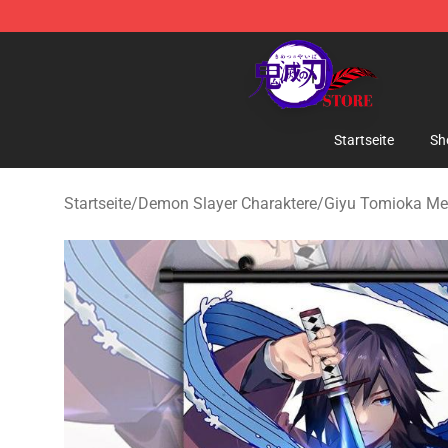
Kimetsu no Yaiba Store - Official Kimetsu no Yaiba M
Startseite
Sh
Startseite
/
Demon Slayer Charaktere
/
Giyu Tomioka Me