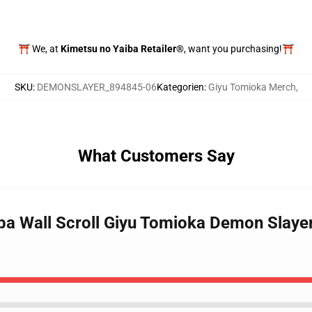
⛩️ We, at
Kimetsu no Yaiba Retailer®
, want you purchasing!⛩️
SKU
:
DEMONSLAYER_894845-06
Kategorien
:
Giyu Tomioka Merch
,
What Customers Say
iba Wall Scroll Giyu Tomioka Demon Slay