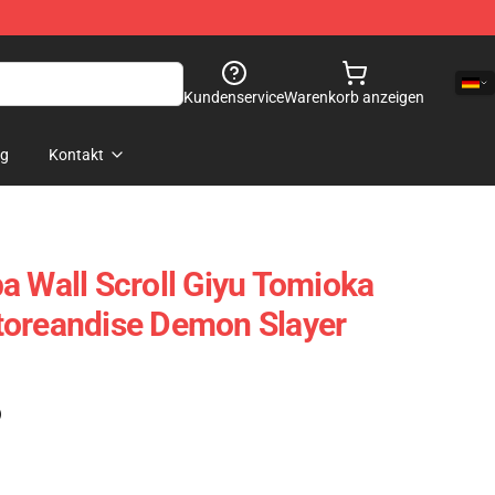
Kundenservice
Warenkorb anzeigen
og
Kontakt
a Wall Scroll Giyu Tomioka
toreandise Demon Slayer
)