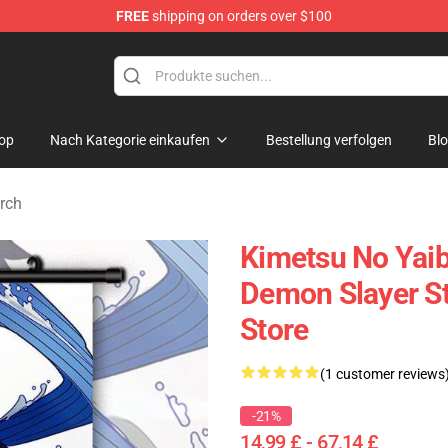
FREE
shipping on orders over $100
erchandise Shop
op
Nach Kategorie einkaufen
Bestellung verfolgen
Bl
rch
Kimetsu No Yaib
Demon Slayer S
Store
(1 customer reviews
-21%
14,99 £ - 67,14 £