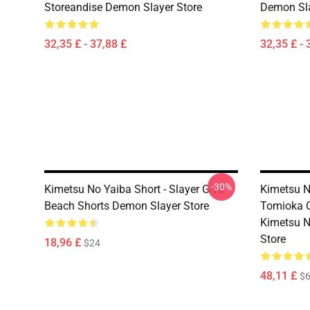
Storeandise Demon Slayer Store
Demon Sla
32,35 £ - 37,88 £
32,35 £ - 
-30%
Kimetsu No Yaiba Short - Slayer Giyu
Kimetsu N
Beach Shorts Demon Slayer Store
Tomioka 
Kimetsu N
Store
18,96 £
$24
48,11 £
$6