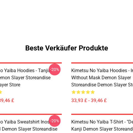
Beste Verkäufer Produkte
-20%
o Yaiba Hoodies - Tanjiro
Kimetsu No Yaiba Hoodies - 
emon Slayer Storeandise
Without Mask Demon Slayer
yer Store
Storeandise Demon Slayer St
39,46 £
33,93 £ - 39,46 £
-20%
o Yaiba Sweatshirt Inosuke's
Kimetsu No Yaiba T-Shirt - "D
 Demon Slayer Storeandise
Kanji Demon Slayer Storeand