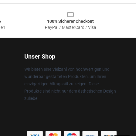
e
100% Sicherer Checkout
ten
PayPal / MasterCard / Visa
Unser Shop
Wir bieten eine Vielzahl von hochwertigen und
wunderbar gestalteten Produkten, um Ihren
einzigartigen Alltagsstil zu zeigen. Diese
Produkte sind nicht nur dem ästhetischen Design
zuliebe.