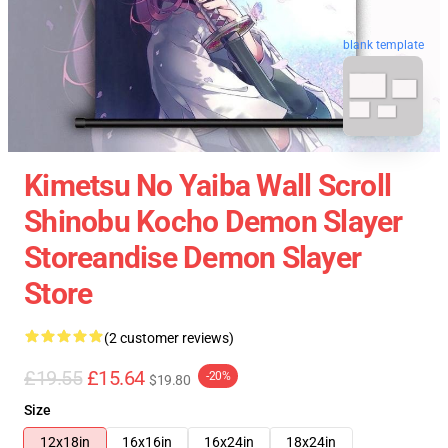
blank template
Kimetsu No Yaiba Wall Scroll
Shinobu Kocho Demon Slayer
Storeandise Demon Slayer
Store
(2 customer reviews)
£19.55
£15.64
-20%
$19.80
Size
12x18in
16x16in
16x24in
18x24in