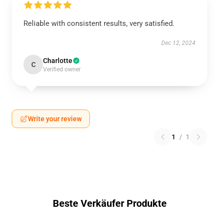
Reliable with consistent results, very satisfied.
Dec 12, 2024
Charlotte
C
Verified owner
Write your review
1
/
1
Beste Verkäufer Produkte