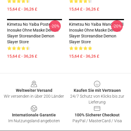
15,64 £ - 36,26 £
15,64 £ - 36,26 £
Kimetsu No Yaiba Poster -
Kimetsu No Yaiba Wand Scroll
-20%
-20%
Inosuke Ohne Maske Demon
Inosuke Ohne Maske Demon
Slayer Storeandise Demon
Slayer Storeandise Demon
Slayer Store
Slayer Store
15,64 £ - 36,26 £
15,64 £ - 36,26 £
Footer
Weltweiter Versand
Kaufen Sie mit Vertrauen
Wir versenden in über 200 Länder
24/7 Schutz von Klicks bis zur
Lieferung
Internationale Garantie
100% Sicherer Checkout
Im Nutzungsland angeboten
PayPal / MasterCard / Visa