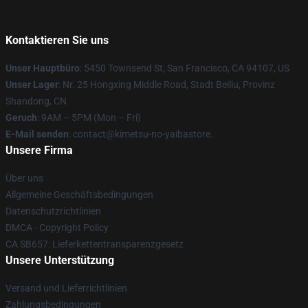
Kontaktieren Sie uns
Unser Hauptbüro
: 5450 Townsend St, San Francisco, CA 94107, US
Unser Lager
: Nr. 25 Hongxing Middle Road, Stadt Beiliu, Provinz
Shandong, CN
Geruch
: 9AM – 5PM (Mon – Fri)
E-Mail senden
: contact@kimetsu-no-yaibastore.
Unsere Firma
Über uns
Allgemeine Geschäftsbedingungen
Datenschutzrichtlinien
DMCA - Copyright Policy
CA SB657: Lieferkettentransparenzgesetz
Unsere Unterstützung
Versand und Lieferrichtlinien
Zahlungsbedingungen