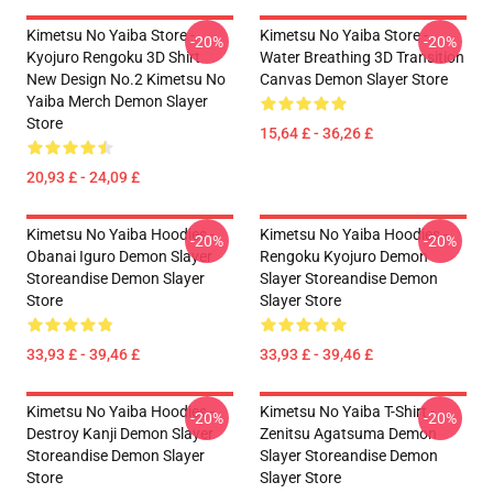
Kimetsu No Yaiba Store -
Kimetsu No Yaiba Store -
-20%
-20%
Kyojuro Rengoku 3D Shirt
Water Breathing 3D Transition
New Design No.2 Kimetsu No
Canvas Demon Slayer Store
Yaiba Merch Demon Slayer
Store
15,64 £ - 36,26 £
20,93 £ - 24,09 £
Kimetsu No Yaiba Hoodies -
Kimetsu No Yaiba Hoodies -
-20%
-20%
Obanai Iguro Demon Slayer
Rengoku Kyojuro Demon
Storeandise Demon Slayer
Slayer Storeandise Demon
Store
Slayer Store
33,93 £ - 39,46 £
33,93 £ - 39,46 £
Kimetsu No Yaiba Hoodies -
Kimetsu No Yaiba T-Shirt -
-20%
-20%
Destroy Kanji Demon Slayer
Zenitsu Agatsuma Demon
Storeandise Demon Slayer
Slayer Storeandise Demon
Store
Slayer Store