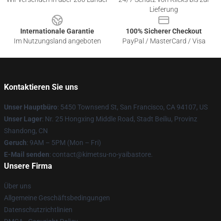
Lieferung
Internationale Garantie
100% Sicherer Checkout
Im Nutzungsland angeboten
PayPal / MasterCard / Visa
Kontaktieren Sie uns
Unser Hauptbüro
: 5450 Townsend St, San Francisco, CA 94107, US
Unser Lager
: Nr. 25 Hongxing Middle Road, Stadt Beiliu, Provinz
Shandong, CN
Geruch
: 9AM – 5PM (Mon – Fri)
E-Mail senden
: contact@kimetsu-no-yaibastore.
Unsere Firma
Über uns
Allgemeine Geschäftsbedingungen
Datenschutzrichtlinien