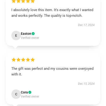
I absolutely love this item. It’s exactly what I wanted
and works perfectly. The quality is top-notch.
Dec 17, 2024
Easton
E
Verified owner
The gift was perfect and my cousins were overjoyed
with it.
Dec 15, 2024
Cora
C
Verified owner