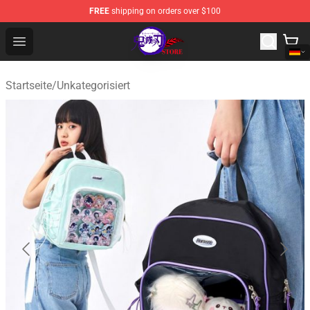
FREE
shipping on orders over $100
Kimetsu no Yaiba Store - Official Kimetsu no Yaiba Mer
Open menu
Startseite
/
Unkategorisiert