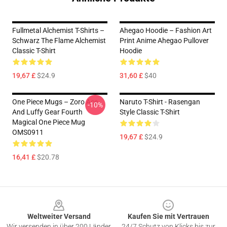
Fullmetal Alchemist T-Shirts –
Ahegao Hoodie – Fashion Art
Schwarz The Flame Alchemist
Print Anime Ahegao Pullover
Classic T-Shirt
Hoodie
19,67 £
$24.9
31,60 £
$40
One Piece Mugs – Zoro Ace
Naruto T-Shirt - Rasengan
-10%
And Luffy Gear Fourth
Style Classic T-Shirt
Magical One Piece Mug
OMS0911
19,67 £
$24.9
16,41 £
$20.78
Footer
Weltweiter Versand
Kaufen Sie mit Vertrauen
Wir versenden in über 200 Länder
24/7 Schutz von Klicks bis zur