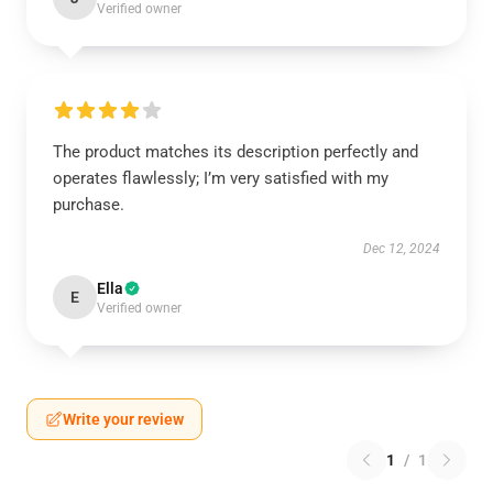
Verified owner
The product matches its description perfectly and
operates flawlessly; I’m very satisfied with my
purchase.
Dec 12, 2024
Ella
E
Verified owner
Write your review
1
/
1