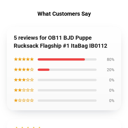
What Customers Say
5 reviews for OB11 BJD Puppe
Rucksack Flagship #1 ItaBag IB0112
★★★★★
80%
★★★★☆
20%
★★★☆☆
0%
★★☆☆☆
0%
★☆☆☆☆
0%