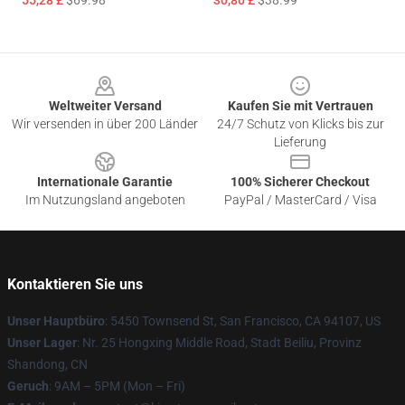
55,28 £
$69.98
30,80 £
$38.99
Footer
Weltweiter Versand
Kaufen Sie mit Vertrauen
Wir versenden in über 200 Länder
24/7 Schutz von Klicks bis zur
Lieferung
Internationale Garantie
100% Sicherer Checkout
Im Nutzungsland angeboten
PayPal / MasterCard / Visa
Kontaktieren Sie uns
Unser Hauptbüro
: 5450 Townsend St, San Francisco, CA 94107, US
Unser Lager
: Nr. 25 Hongxing Middle Road, Stadt Beiliu, Provinz
Shandong, CN
Geruch
: 9AM – 5PM (Mon – Fri)