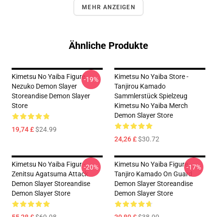
MEHR ANZEIGEN
Ähnliche Produkte
Kimetsu No Yaiba Figure
Kimetsu No Yaiba Store -
-19%
Nezuko Demon Slayer
Tanjirou Kamado
Storeandise Demon Slayer
Sammlerstück Spielzeug
Store
Kimetsu No Yaiba Merch
Demon Slayer Store
19,74 £
$24.99
24,26 £
$30.72
Kimetsu No Yaiba Figur -
Kimetsu No Yaiba Figure -
-20%
-17%
Zenitsu Agatsuma Attack
Tanjiro Kamado On Guard
Demon Slayer Storeandise
Demon Slayer Storeandise
Demon Slayer Store
Demon Slayer Store