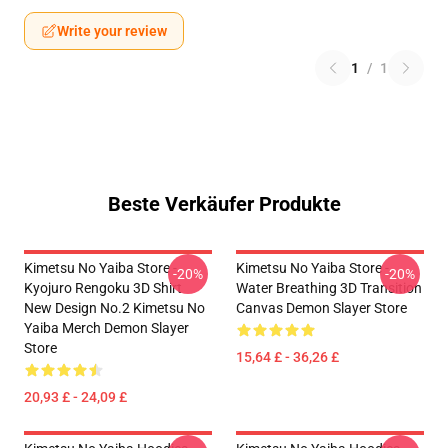
Write your review
1
/
1
Beste Verkäufer Produkte
Kimetsu No Yaiba Store -
Kimetsu No Yaiba Store -
-20%
-20%
Kyojuro Rengoku 3D Shirt
Water Breathing 3D Transition
New Design No.2 Kimetsu No
Canvas Demon Slayer Store
Yaiba Merch Demon Slayer
Store
15,64 £ - 36,26 £
20,93 £ - 24,09 £