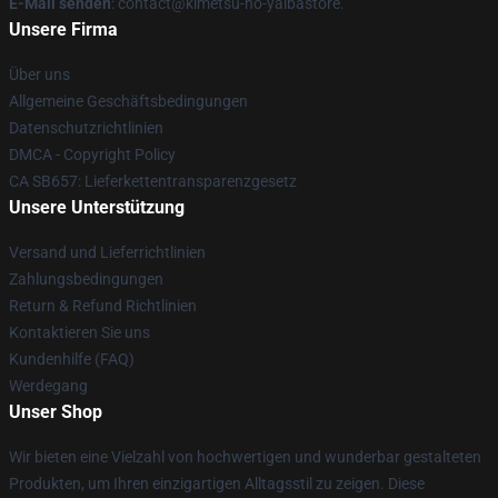
E-Mail senden
: contact@kimetsu-no-yaibastore.
Unsere Firma
Über uns
Allgemeine Geschäftsbedingungen
Datenschutzrichtlinien
DMCA - Copyright Policy
CA SB657: Lieferkettentransparenzgesetz
Unsere Unterstützung
Versand und Lieferrichtlinien
Zahlungsbedingungen
Return & Refund Richtlinien
Kontaktieren Sie uns
Kundenhilfe (FAQ)
Werdegang
Unser Shop
Wir bieten eine Vielzahl von hochwertigen und wunderbar gestalteten
Produkten, um Ihren einzigartigen Alltagsstil zu zeigen. Diese