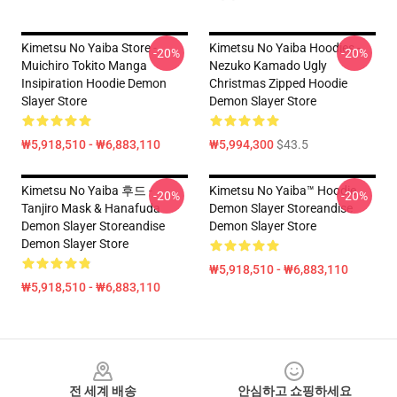
Kimetsu No Yaiba Store -
Kimetsu No Yaiba Hoodies -
-20%
-20%
Muichiro Tokito Manga
Nezuko Kamado Ugly
Insipiration Hoodie Demon
Christmas Zipped Hoodie
Slayer Store
Demon Slayer Store
₩5,918,510 - ₩6,883,110
₩5,994,300
$43.5
Kimetsu No Yaiba 후드 -
Kimetsu No Yaiba™ Hoodie
-20%
-20%
Tanjiro Mask & Hanafuda
Demon Slayer Storeandise
Demon Slayer Storeandise
Demon Slayer Store
Demon Slayer Store
₩5,918,510 - ₩6,883,110
₩5,918,510 - ₩6,883,110
Footer
전 세계 배송
안심하고 쇼핑하세요