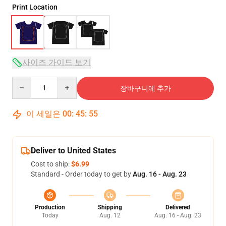
Print Location
사이즈 가이드 보기
Quantity
장바구니에 추가
이 세일은
00
:
45
:
54
Deliver to United States
Cost to ship:
$6.99
Standard - Order today to get by
Aug. 16 - Aug. 23
Production
Shipping
Delivered
Today
Aug. 12
Aug. 16 - Aug. 23