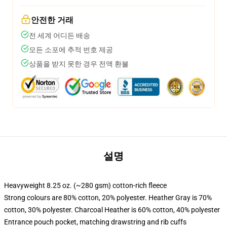
안전한 거래
전 세계 어디든 배송
모든 소포에 추적 번호 제공
상품을 받지 못한 경우 전액 환불
설명
Heavyweight 8.25 oz. (~280 gsm) cotton-rich fleece
Strong colours are 80% cotton, 20% polyester. Heather Gray is 70%
cotton, 30% polyester. Charcoal Heather is 60% cotton, 40% polyester
Entrance pouch pocket, matching drawstring and rib cuffs