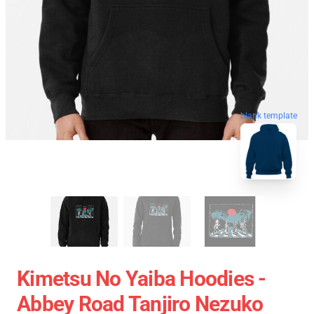
blank template
Kimetsu No Yaiba Hoodies -
Abbey Road Tanjiro Nezuko