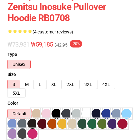
Zenitsu Inosuke Pullover
Hoodie RB0708
(4 customer reviews)
₩73,981
₩59,185
-20%
$42.95
Type
Unisex
Size
S
M
L
XL
2XL
3XL
4XL
5XL
Color
Default