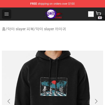
FREE
shipping on orders over $100
Kimetsu no Yaiba Store - Official Kimetsu no Yaiba Mer
Open menu
홈
/
악마 slayer 피복
/
악마 slayer 까마귀