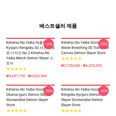
베스트셀러 제품
Kimetsu No Yaiba 제품정보 -
Kimetsu No Yaiba Store -
-20%
-20%
Kyojuro Rengoku 3D 셔츠 새로
Water Breathing 3D Transition
운 디자인 No.2 Kimetsu No
Canvas Demon Slayer Store
Yaiba Merch Demon Slayer 스
토어
₩2,728,440 - ₩6,325,020
₩3,651,700 - ₩4,202,900
Kimetsu No Yaiba Hoodies -
Kimetsu No Yaiba Hoodies -
-20%
-20%
Obanai Iguro Demon Slayer
Rengoku Kyojuro Demon
Storeandise Demon Slayer
Slayer Storeandise Demon
Store
Slayer Store