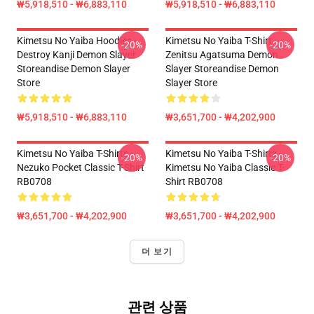
₩5,918,510 - ₩6,883,110
₩5,918,510 - ₩6,883,110
Kimetsu No Yaiba Hoodies -
Kimetsu No Yaiba T-Shirt -
-20%
-20%
Destroy Kanji Demon Slayer
Zenitsu Agatsuma Demon
Storeandise Demon Slayer
Slayer Storeandise Demon
Store
Slayer Store
₩5,918,510 - ₩6,883,110
₩3,651,700 - ₩4,202,900
Kimetsu No Yaiba T-Shirts -
Kimetsu No Yaiba T-Shirts -
-20%
-20%
Nezuko Pocket Classic T-Shirt
Kimetsu No Yaiba Classic T-
RB0708
Shirt RB0708
₩3,651,700 - ₩4,202,900
₩3,651,700 - ₩4,202,900
더 보기
관련 상품