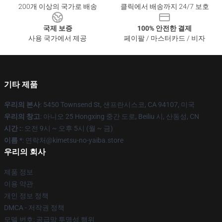
200개 이상의 국가로 배송
클릭에서 배송까지 24/7 보호
국제 보증
100% 안전한 결제
사용 국가에서 제공
페이팔 / 마스터카드 / 비자
기타 제품
우리의 본사
: 5450 Townsend St, 샌프란시스코, CA 94107, 미국
우리의 창고
: 아니오 25 Hongxing 중간 도로, Beiliu 시, 산동성, CN
시간 :
: 오전 9시 ~ 오후 5시 (월 ~ 금)
이름 *
: 연락처@kimetsu-no-yaiba.store
우리의 회사
제품 정보
이용 약관
개인 정보 정책
DMCA - 저작권 정책
모델 번호: 공급망 투명성 행위