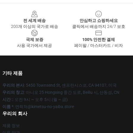
Footer
전 세계 배송
안심하고 쇼핑하세요
200개 이상의 국가로 배송
클릭에서 배송까지 24/7 보호
국제 보증
100% 안전한 결제
사용 국가에서 제공
페이팔 / 마스터카드 / 비자
기타 제품
우리의 본사
: 5450 Townsend St, 샌프란시스코, CA 94107, 미국
우리의 창고
: 아니오 25 Hongxing 중간 도로, Beiliu 시, 산동성, CN
시간 :
: 오전 9시 ~ 오후 5시 (월 ~ 금)
이름 *
: 연락처@kimetsu-no-yaiba.store
우리의 회사
제품 정보
이용 약관