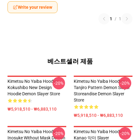
Write your review
1
/
1
베스트셀러 제품
Kimetsu No Yaiba Hoodies -
Kimetsu No Yaiba Hoodies -
-20%
-20%
Kokushibo New Design
Tanjiro Pattern Demon Slayer
Hoodie Demon Slayer Store
Storeandise Demon Slayer
Store
₩5,918,510 - ₩6,883,110
₩5,918,510 - ₩6,883,110
Kimetsu No Yaiba Hoodies -
Kimetsu No Yaiba Hoodies -
-20%
-20%
Inosuke Without Mask Demon
Kanao 악마 Slayer