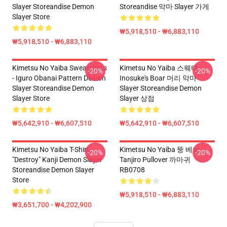
Slayer Storeandise Demon
Storeandise 악마 Slayer 가게
Slayer Store
₩5,918,510 - ₩6,883,110
₩5,918,510 - ₩6,883,110
Kimetsu No Yaiba Sweatshirts
Kimetsu No Yaiba 스웨터
-20%
-20%
- Iguro Obanai Pattern Demon
Inosuke's Boar 머리 악마
Slayer Storeandise Demon
Slayer Storeandise Demon
Slayer Store
Slayer 상점
₩5,642,910 - ₩6,607,510
₩5,642,910 - ₩6,607,510
Kimetsu No Yaiba T-Shirt -
Kimetsu No Yaiba 뚱 베어 -
-20%
-20%
"Destroy" Kanji Demon Slayer
Tanjiro Pullover 까마귀
Storeandise Demon Slayer
RB0708
Store
₩5,918,510 - ₩6,883,110
₩3,651,700 - ₩4,202,900