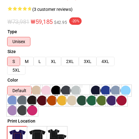
(3 customer reviews)
₩73,981
₩59,185
-20%
$42.95
Type
Unisex
Size
S
M
L
XL
2XL
3XL
4XL
5XL
Color
Default
Print Location