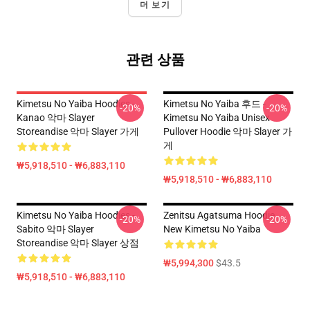
더 보기
관련 상품
Kimetsu No Yaiba Hoodies -
Kimetsu No Yaiba 후드 -
-20%
-20%
Kanao 악마 Slayer
Kimetsu No Yaiba Unisex
Storeandise 악마 Slayer 가게
Pullover Hoodie 악마 Slayer 가
게
₩5,918,510 - ₩6,883,110
₩5,918,510 - ₩6,883,110
Kimetsu No Yaiba Hoodies -
Zenitsu Agatsuma Hoodie
-20%
-20%
Sabito 악마 Slayer
New Kimetsu No Yaiba
Storeandise 악마 Slayer 상점
₩5,994,300
$43.5
₩5,918,510 - ₩6,883,110