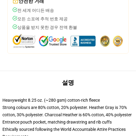
안전한 거래
전 세계 어디든 배송
모든 소포에 추적 번호 제공
상품을 받지 못한 경우 전액 환불
설명
Heavyweight 8.25 oz. (~280 gsm) cotton-rich fleece
Strong colours are 80% cotton, 20% polyester. Heather Gray is 70%
cotton, 30% polyester. Charcoal Heather is 60% cotton, 40% polyester
Entrance pouch pocket, matching drawstring and rib cuffs
Ethically sourced following the World Accountable Attire Practices