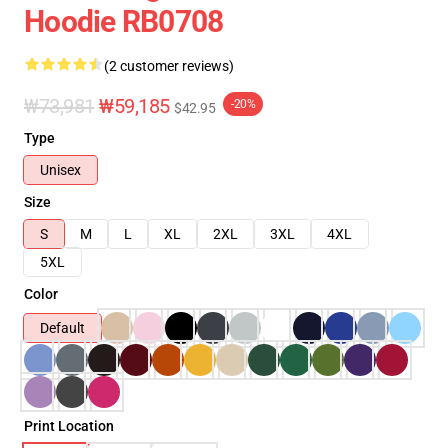
Hoodie RB0708
(2 customer reviews)
₩73,981
₩59,185
-20%
$42.95
Type
Unisex
Size
S
M
L
XL
2XL
3XL
4XL
5XL
Color
Default
Print Location