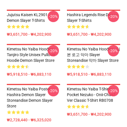
Jujutsu Kaisen KL2901
Hashira Legends Rise Demon
-20%
-20%
Demon Slayer T-Shirts
Slayer T-Shirts
₩3,651,700 - ₩4,202,900
₩3,651,700 - ₩4,202,900
Kimetsu No Yaiba Hoodies -
Kimetsu No Yaiba Hoodies - 일
-20%
-20%
Tanjiro Style Unisex Pullover
본 로고 악마 Slayer
Hoodie Demon Slayer Store
Storeandise 악마 Slayer Store
₩5,918,510 - ₩6,883,110
₩5,918,510 - ₩6,883,110
Kimetsu No Yaiba Poster
Kimetsu No Yaiba T-Shirts -
-20%
-20%
Hashira Demon Slayer
Pocket Nezuko - Onii-Chan?
Storeandise Demon Slayer
Ver Classic T-Shirt RB0708
Store
₩3,651,700 - ₩4,202,900
₩2,728,440 - ₩6,325,020