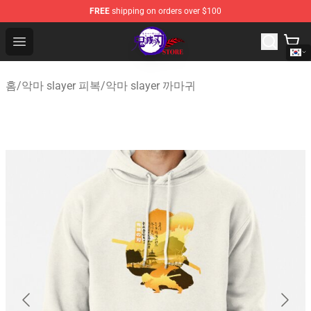
FREE
shipping on orders over $100
Kimetsu no Yaiba Store - Official Kimetsu no Yaiba Mer
Open menu
홈
/
악마 slayer 피복
/
악마 slayer 까마귀