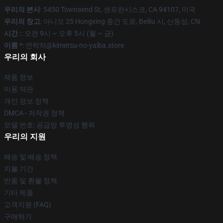
우리의 본사
: 5450 Townsend St, 샌프란시스코, CA 94107, 미국
우리의 창고
: 아니오 25 Hongxing 중간 도로, Beiliu 시, 산동성, CN
시간 :
: 오전 9시 ~ 오후 5시 (월 ~ 금)
이름 *
: 연락처@kimetsu-no-yaiba.store
우리의 회사
제품 정보
이용 약관
개인 정보 정책
DMCA - 저작권 정책
모델 번호: 공급망 투명성 행위
우리의 지원
배송 및 배송 정책
지불 기간
반품 및 환불 정책
기타 제품
고객지원 (FAQ)
구매하기