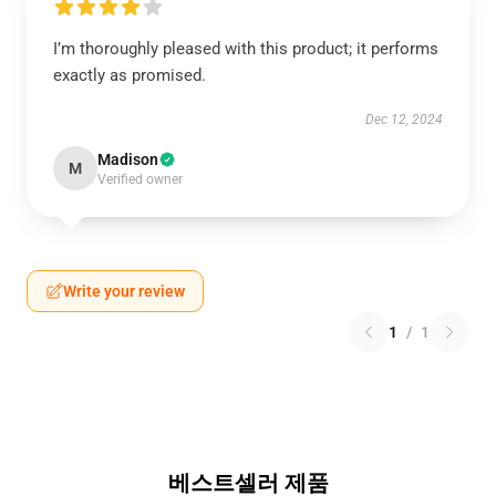
I’m thoroughly pleased with this product; it performs
exactly as promised.
Dec 12, 2024
Madison
M
Verified owner
Write your review
1
/
1
베스트셀러 제품