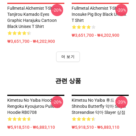
Fullmetal Alchemist T-Shirts -
Fullmetal Alchemist T-Shirts -
-20%
-20%
Tanjirou Kamado Eyes
Inosuke Pig Boy Black Unisex
Graphic Harajuku Cartoon
T Shirt
Black Unisex T Shirt
₩3,651,700 - ₩4,202,900
₩3,651,700 - ₩4,202,900
더 보기
관련 상품
Kimetsu No Yaiba Hoodies -
Kimetsu No Yaiba 후드 -
-20%
-20%
Rengoku Kyoujurou Pullover
Shinobu Butterfly 악마 Slayer
Hoodie RB0708
Storeandise 악마 Slayer 상점
₩5,918,510 - ₩6,883,110
₩5,918,510 - ₩6,883,110