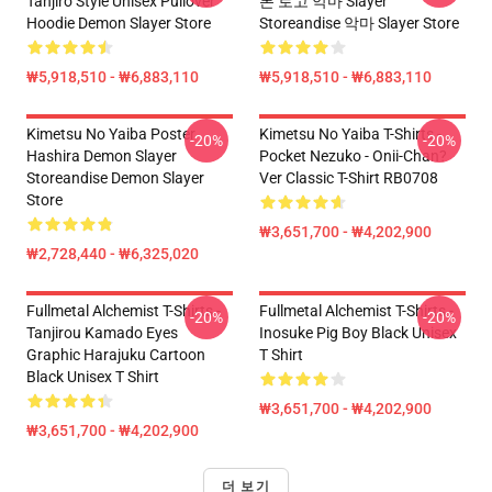
Tanjiro Style Unisex Pullover
본 로고 악마 Slayer
Hoodie Demon Slayer Store
Storeandise 악마 Slayer Store
₩5,918,510 - ₩6,883,110
₩5,918,510 - ₩6,883,110
Kimetsu No Yaiba Poster
Kimetsu No Yaiba T-Shirts -
-20%
-20%
Hashira Demon Slayer
Pocket Nezuko - Onii-Chan?
Storeandise Demon Slayer
Ver Classic T-Shirt RB0708
Store
₩3,651,700 - ₩4,202,900
₩2,728,440 - ₩6,325,020
Fullmetal Alchemist T-Shirts -
Fullmetal Alchemist T-Shirts -
-20%
-20%
Tanjirou Kamado Eyes
Inosuke Pig Boy Black Unisex
Graphic Harajuku Cartoon
T Shirt
Black Unisex T Shirt
₩3,651,700 - ₩4,202,900
₩3,651,700 - ₩4,202,900
더 보기