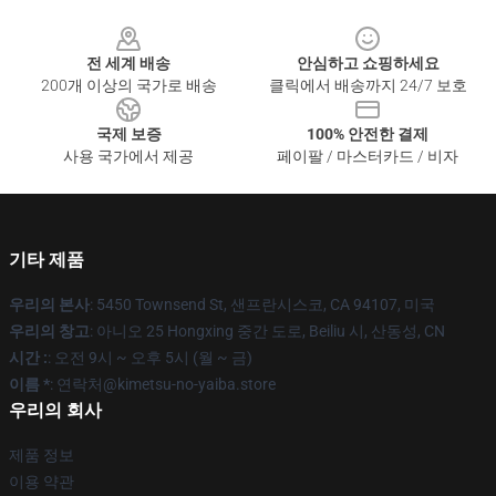
Footer
전 세계 배송
안심하고 쇼핑하세요
200개 이상의 국가로 배송
클릭에서 배송까지 24/7 보호
국제 보증
100% 안전한 결제
사용 국가에서 제공
페이팔 / 마스터카드 / 비자
기타 제품
우리의 본사
: 5450 Townsend St, 샌프란시스코, CA 94107, 미국
우리의 창고
: 아니오 25 Hongxing 중간 도로, Beiliu 시, 산동성, CN
시간 :
: 오전 9시 ~ 오후 5시 (월 ~ 금)
이름 *
: 연락처@kimetsu-no-yaiba.store
우리의 회사
제품 정보
이용 약관