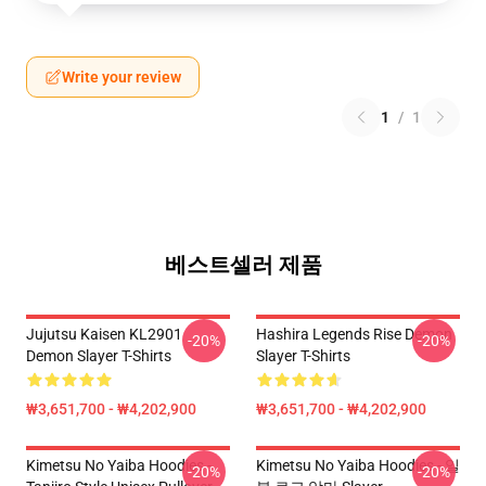
Write your review
1
/
1
베스트셀러 제품
Jujutsu Kaisen KL2901
Hashira Legends Rise Demon
-20%
-20%
Demon Slayer T-Shirts
Slayer T-Shirts
₩3,651,700 - ₩4,202,900
₩3,651,700 - ₩4,202,900
Kimetsu No Yaiba Hoodies -
Kimetsu No Yaiba Hoodies - 일
-20%
-20%