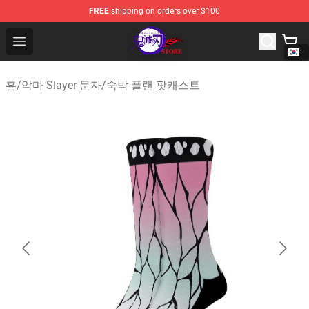
FREE
shipping on orders over $100
Kimetsu no Yaiba Store - Official Kimetsu no Yaiba Mer
Open menu
홈
/
악마 Slayer 문자
/
숙박 플랜 팟캐스트