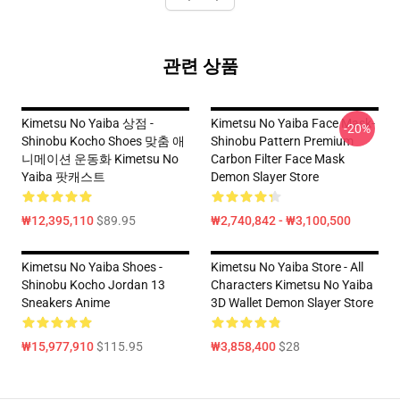
관련 상품
Kimetsu No Yaiba 상점 -
Kimetsu No Yaiba Face Mask-
-20%
Shinobu Kocho Shoes 맞춤 애
Shinobu Pattern Premium
니메이션 운동화 Kimetsu No
Carbon Filter Face Mask
Yaiba 팟캐스트
Demon Slayer Store
₩12,395,110
$89.95
₩2,740,842 - ₩3,100,500
Kimetsu No Yaiba Shoes -
Kimetsu No Yaiba Store - All
Shinobu Kocho Jordan 13
Characters Kimetsu No Yaiba
Sneakers Anime
3D Wallet Demon Slayer Store
₩15,977,910
$115.95
₩3,858,400
$28