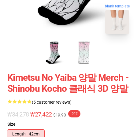
blank template
Kimetsu No Yaiba 양말 Merch -
Shinobu Kocho 클래식 3D 양말
(5 customer reviews)
₩34,278
₩27,422
-20%
$19.90
Size
Length - 42cm