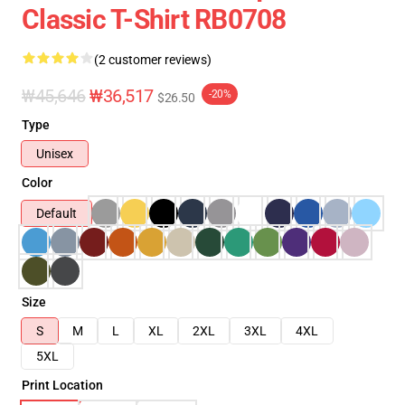
Classic T-Shirt RB0708
(2 customer reviews)
₩45,646
₩36,517
-20%
$26.50
Type
Unisex
Color
Default
Size
S
M
L
XL
2XL
3XL
4XL
5XL
Print Location