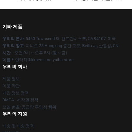
기타 제품
우리의 본사
: 5450 Townsend St, 샌프란시스코, CA 94107, 미국
우리의 창고
: 아니오 25 Hongxing 중간 도로, Beiliu 시, 산동성, CN
시간 :
: 오전 9시 ~ 오후 5시 (월 ~ 금)
이름 *
: 연락처@kimetsu-no-yaiba.store
우리의 회사
제품 정보
이용 약관
개인 정보 정책
DMCA - 저작권 정책
모델 번호: 공급망 투명성 행위
우리의 지원
배송 및 배송 정책