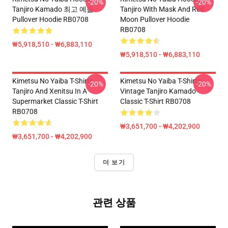
-20%
-20%
Tanjiro Kamado 최고 예술
Tanjiro With Mask And Red
Pullover Hoodie RB0708
Moon Pullover Hoodie
RB0708
₩5,918,510 - ₩6,883,110
₩5,918,510 - ₩6,883,110
Kimetsu No Yaiba T-Shirts -
Kimetsu No Yaiba T-Shirts -
-20%
-20%
Tanjiro And Xenitsu In A
Vintage Tanjiro Kamado
Supermarket Classic T-Shirt
Classic T-Shirt RB0708
RB0708
₩3,651,700 - ₩4,202,900
₩3,651,700 - ₩4,202,900
더 보기
관련 상품