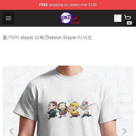
FREE
shipping on orders over $100
Kimetsu no Yaiba Store - Official Kimetsu no Yaiba Mer
Open menu
홈
/
악마 slayer 피복
/
Demon Slayer 티셔츠