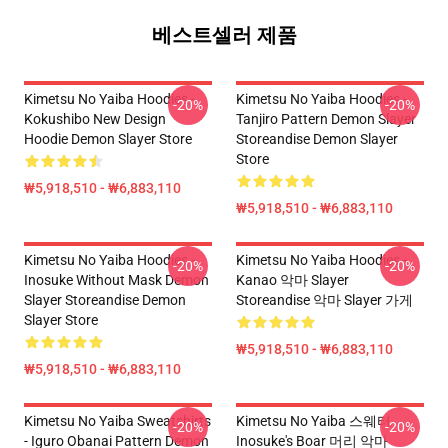
베스트셀러 제품
Kimetsu No Yaiba Hoodies -
Kimetsu No Yaiba Hoodies -
-20%
-20%
Kokushibo New Design
Tanjiro Pattern Demon Slayer
Hoodie Demon Slayer Store
Storeandise Demon Slayer
Store
₩5,918,510 - ₩6,883,110
₩5,918,510 - ₩6,883,110
Kimetsu No Yaiba Hoodies -
Kimetsu No Yaiba Hoodies -
-20%
-20%
Inosuke Without Mask Demon
Kanao 악마 Slayer
Slayer Storeandise Demon
Storeandise 악마 Slayer 가게
Slayer Store
₩5,918,510 - ₩6,883,110
₩5,918,510 - ₩6,883,110
Kimetsu No Yaiba Sweatshirts
Kimetsu No Yaiba 스웨터
-20%
-20%
- Iguro Obanai Pattern Demon
Inosuke's Boar 머리 악마