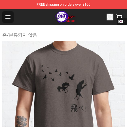
FREE
shipping on orders over $100
Kimetsu no Yaiba Store - Official Kimetsu no Yaiba Mer
Open menu
홈
/
분류되지 않음