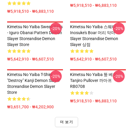
₩5,918,510 - ₩6,883,110
₩5,918,510 - ₩6,883,110
Kimetsu No Yaiba Sweatshirts
Kimetsu No Yaiba 스웨터
-20%
-20%
- Iguro Obanai Pattern Demon
Inosuke's Boar 머리 악마
Slayer Storeandise Demon
Slayer Storeandise Demon
Slayer Store
Slayer 상점
₩5,642,910 - ₩6,607,510
₩5,642,910 - ₩6,607,510
Kimetsu No Yaiba T-Shirt -
Kimetsu No Yaiba 뚱 베어 -
-20%
-20%
"Destroy" Kanji Demon Slayer
Tanjiro Pullover 까마귀
Storeandise Demon Slayer
RB0708
Store
₩5,918,510 - ₩6,883,110
₩3,651,700 - ₩4,202,900
더 보기