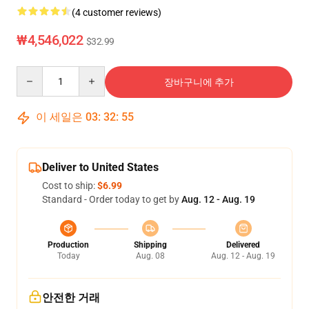
(4 customer reviews)
₩4,546,022
$32.99
Quantity
장바구니에 추가
이 세일은
03
:
32
:
54
Deliver to United States
Cost to ship:
$6.99
Standard - Order today to get by
Aug. 12 - Aug. 19
Production
Shipping
Delivered
Today
Aug. 08
Aug. 12 - Aug. 19
안전한 거래