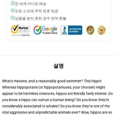
전 세계 어디든 배송
모든 소포에 추적 번호 제공
상품을 받지 못한 경우 전액 환불
설명
What's massive, and a reasonably good swimmer? This hippo!
Whereas hippopotami (or hippopotamuses, your choose!) might
appear to be harmless creatures, hippos are literally fairly intense. Do
you know a hippo can outrun a human being? Do you know they're
considerably associated to whales? Do you know they're one of the
vital aggressive and unpredictable animals ever? Wow, hippos are so