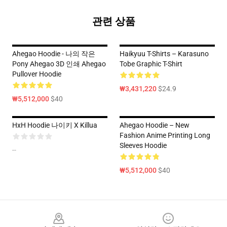
관련 상품
Ahegao Hoodie - 나의 작은
Haikyuu T-Shirts – Karasuno
Pony Ahegao 3D 인쇄 Ahegao
Tobe Graphic T-Shirt
Pullover Hoodie
₩3,431,220
$24.9
₩5,512,000
$40
HxH Hoodie 나이키 X Killua
Ahegao Hoodie – New
Fashion Anime Printing Long
Sleeves Hoodie
--
₩5,512,000
$40
Footer