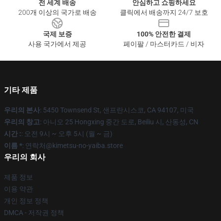
전 세계 배송
안심하고 쇼핑하세요
200개 이상의 국가로 배송
클릭에서 배송까지 24/7 보호
국제 보증
100% 안전한 결제
사용 국가에서 제공
페이팔 / 마스터카드 / 비자
기타 제품
우리의 본사
: 5450 Townsend St, 샌프란시스코, CA 94107, 미국
우리의 창고
: 아니오 25 Hongxing 중간 도로, Beiliu 시, 산동성, CN
시간 :
: 오전 9시 ~ 오후 5시 (월 ~ 금)
이름 *
: 연락처@kimetsu-no-yaiba.store
우리의 회사
제품 정보
이용 약관
개인 정보 정책
DMCA - 저작권 정책