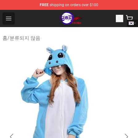
FREE
shipping on orders over $100
Kimetsu no Yaiba Store - Official Kimetsu no Yaiba Mer
Open menu
홈
/
분류되지 않음