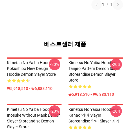
1
/
1
베스트셀러 제품
Kimetsu No Yaiba Hoodies -
Kimetsu No Yaiba Hoodies -
-20%
-20%
Kokushibo New Design
Tanjiro Pattern Demon Slayer
Hoodie Demon Slayer Store
Storeandise Demon Slayer
Store
₩5,918,510 - ₩6,883,110
₩5,918,510 - ₩6,883,110
Kimetsu No Yaiba Hoodies -
Kimetsu No Yaiba Hoodies -
-20%
-20%
Inosuke Without Mask Demon
Kanao 악마 Slayer
Slayer Storeandise Demon
Storeandise 악마 Slayer 가게
Slayer Store