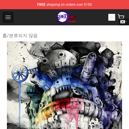
FREE
shipping on orders over $100
Kimetsu no Yaiba Store - Official Kimetsu no Yaiba Mer
Open menu
홈
/
분류되지 않음