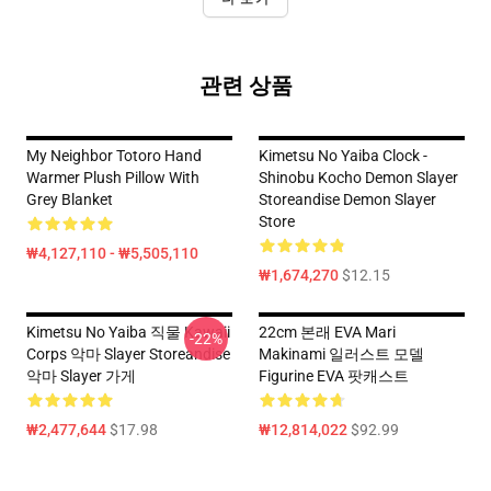
관련 상품
My Neighbor Totoro Hand
Kimetsu No Yaiba Clock -
Warmer Plush Pillow With
Shinobu Kocho Demon Slayer
Grey Blanket
Storeandise Demon Slayer
Store
₩4,127,110 - ₩5,505,110
₩1,674,270
$12.15
Kimetsu No Yaiba 직물 Kawaii
22cm 본래 EVA Mari
-22%
Corps 악마 Slayer Storeandise
Makinami 일러스트 모델
악마 Slayer 가게
Figurine EVA 팟캐스트
₩2,477,644
$17.98
₩12,814,022
$92.99