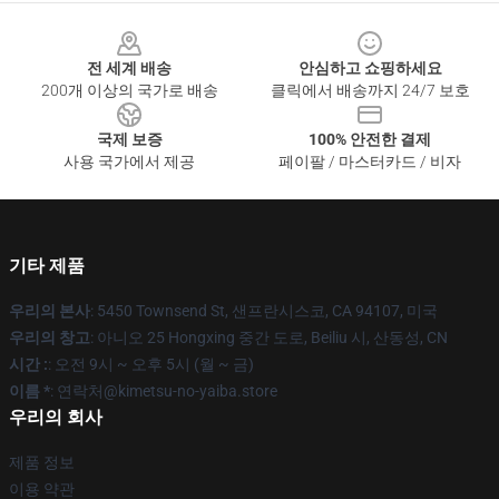
Footer
전 세계 배송
안심하고 쇼핑하세요
200개 이상의 국가로 배송
클릭에서 배송까지 24/7 보호
국제 보증
100% 안전한 결제
사용 국가에서 제공
페이팔 / 마스터카드 / 비자
기타 제품
우리의 본사
: 5450 Townsend St, 샌프란시스코, CA 94107, 미국
우리의 창고
: 아니오 25 Hongxing 중간 도로, Beiliu 시, 산동성, CN
시간 :
: 오전 9시 ~ 오후 5시 (월 ~ 금)
이름 *
: 연락처@kimetsu-no-yaiba.store
우리의 회사
제품 정보
이용 약관