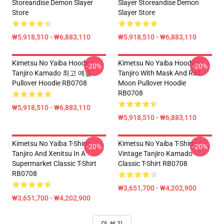
Storeandise Demon Slayer
Slayer Storeandise Demon
Store
Slayer Store
₩5,918,510 - ₩6,883,110
₩5,918,510 - ₩6,883,110
Kimetsu No Yaiba Hoodies -
Kimetsu No Yaiba Hoodies -
-20%
-20%
Tanjiro Kamado 최고 예술
Tanjiro With Mask And Red
Pullover Hoodie RB0708
Moon Pullover Hoodie
RB0708
₩5,918,510 - ₩6,883,110
₩5,918,510 - ₩6,883,110
Kimetsu No Yaiba T-Shirts -
Kimetsu No Yaiba T-Shirts -
-20%
-20%
Tanjiro And Xenitsu In A
Vintage Tanjiro Kamado
Supermarket Classic T-Shirt
Classic T-Shirt RB0708
RB0708
₩3,651,700 - ₩4,202,900
₩3,651,700 - ₩4,202,900
더 보기