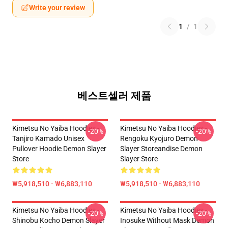
Write your review
1
/
1
베스트셀러 제품
Kimetsu No Yaiba Hoodies -
Kimetsu No Yaiba Hoodies -
-20%
-20%
Tanjiro Kamado Unisex
Rengoku Kyojuro Demon
Pullover Hoodie Demon Slayer
Slayer Storeandise Demon
Store
Slayer Store
₩5,918,510 - ₩6,883,110
₩5,918,510 - ₩6,883,110
Kimetsu No Yaiba Hoodies -
Kimetsu No Yaiba Hoodies -
-20%
-20%
Shinobu Kocho Demon Slayer
Inosuke Without Mask Demon