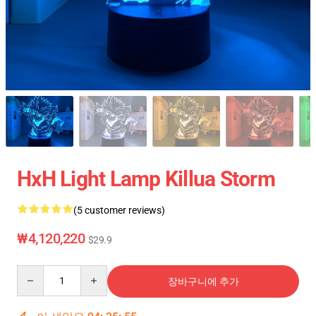
HxH Light Lamp Killua Storm
(5 customer reviews)
₩4,120,220
$29.9
Quantity
장바구니에 추가