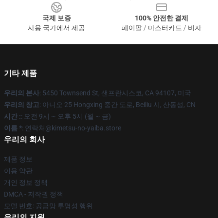
국제 보증
100% 안전한 결제
사용 국가에서 제공
페이팔 / 마스터카드 / 비자
기타 제품
우리의 본사
: 5450 Townsend St, 샌프란시스코, CA 94107, 미국
우리의 창고
: 아니오 25 Hongxing 중간 도로, Beiliu 시, 산동성, CN
시간 :
: 오전 9시 ~ 오후 5시 (월 ~ 금)
이름 *
: 연락처@kimetsu-no-yaiba.store
우리의 회사
제품 정보
이용 약관
개인 정보 정책
DMCA - 저작권 정책
모델 번호: 공급망 투명성 행위
우리의 지원