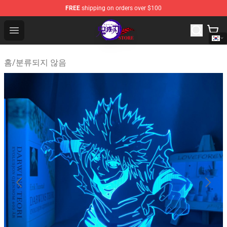
FREE
shipping on orders over $100
Kimetsu no Yaiba Store - Official Kimetsu no Yaiba Mer
Open menu
홈
/
분류되지 않음