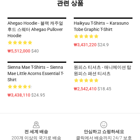
관련 상품
Ahegao Hoodie - 블랙 캐주얼
Haikyuu T-Shirts – Karasuno
후드 스웨터 Ahegao Pullover
Tobe Graphic T-Shirt
Hoodie
₩3,431,220
$24.9
₩5,512,000
$40
Sienna Mae T-Shirts – Sienna
원피스 티셔츠 - 애니메이션 탑
Mae Little Acorns Essential T-
원피스 패션 티셔츠
Shirt
₩2,542,410
$18.45
₩3,438,110
$24.95
Footer
전 세계 배송
안심하고 쇼핑하세요
200개 이상의 국가로 배송
클릭에서 배송까지 24/7 보호