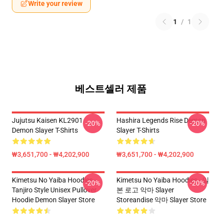
Write your review
1
/
1
베스트셀러 제품
Jujutsu Kaisen KL2901
Hashira Legends Rise Demon
-20%
-20%
Demon Slayer T-Shirts
Slayer T-Shirts
₩3,651,700 - ₩4,202,900
₩3,651,700 - ₩4,202,900
Kimetsu No Yaiba Hoodies -
Kimetsu No Yaiba Hoodies - 일
-20%
-20%
Tanjiro Style Unisex Pullover
본 로고 악마 Slayer
Hoodie Demon Slayer Store
Storeandise 악마 Slayer Store