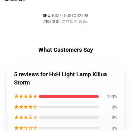
SKU
:
KIMETSUSTO32898
카테고리
:
분류되지 않음
,
What Customers Say
5 reviews for HxH Light Lamp Killua
Storm
★★★★★
100%
★★★★☆
0%
★★★☆☆
0%
★★☆☆☆
0%