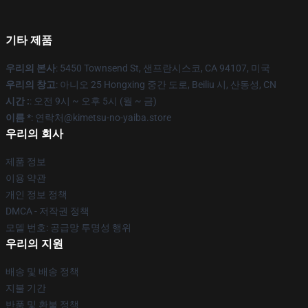
기타 제품
우리의 본사
: 5450 Townsend St, 샌프란시스코, CA 94107, 미국
우리의 창고
: 아니오 25 Hongxing 중간 도로, Beiliu 시, 산동성, CN
시간 :
: 오전 9시 ~ 오후 5시 (월 ~ 금)
이름 *
: 연락처@kimetsu-no-yaiba.store
우리의 회사
제품 정보
이용 약관
개인 정보 정책
DMCA - 저작권 정책
모델 번호: 공급망 투명성 행위
우리의 지원
배송 및 배송 정책
지불 기간
반품 및 환불 정책