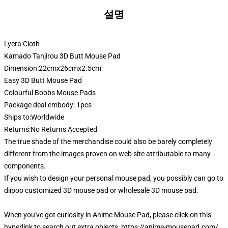
설명
Lycra Cloth
Kamado Tanjirou 3D Butt Mouse Pad
Dimension:22cmx26cmx2.5cm
Easy 3D Butt Mouse Pad
Colourful Boobs Mouse Pads
Package deal embody: 1pcs
Ships to:Worldwide
Returns:No Returns Accepted
The true shade of the merchandise could also be barely completely
different from the images proven on web site attributable to many
components.
If you wish to design your personal mouse pad, you possibly can go to
diipoo customized 3D mouse pad or wholesale 3D mouse pad.
When you've got curiosity in Anime Mouse Pad, please click on this
hyperlink to search out extra objects:
https://anime-mousepad.com/