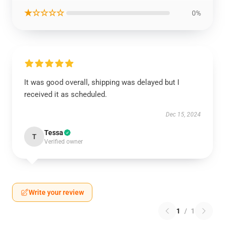
★☆☆☆☆
0%
It was good overall, shipping was delayed but I
received it as scheduled.
Dec 15, 2024
Tessa
T
Verified owner
Write your review
1
/
1