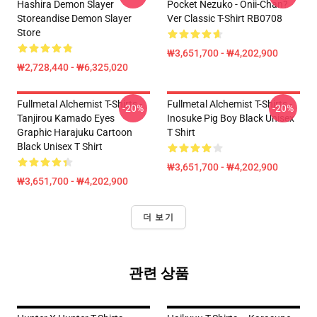
Hashira Demon Slayer
Pocket Nezuko - Onii-Chan?
Storeandise Demon Slayer
Ver Classic T-Shirt RB0708
Store
₩3,651,700 - ₩4,202,900
₩2,728,440 - ₩6,325,020
Fullmetal Alchemist T-Shirts -
Fullmetal Alchemist T-Shirts -
-20%
-20%
Tanjirou Kamado Eyes
Inosuke Pig Boy Black Unisex
Graphic Harajuku Cartoon
T Shirt
Black Unisex T Shirt
₩3,651,700 - ₩4,202,900
₩3,651,700 - ₩4,202,900
더 보기
관련 상품