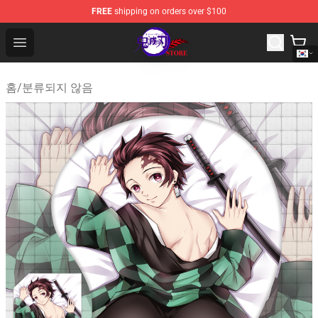
FREE
shipping on orders over $100
Kimetsu no Yaiba Store - Official Kimetsu no Yaiba Mer
Open menu
홈
/
분류되지 않음