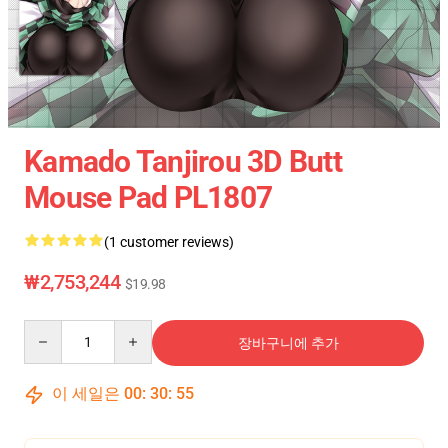
Kamado Tanjirou 3D Butt
Mouse Pad PL1807
(1 customer reviews)
₩2,753,244
$19.98
Quantity
장바구니에 추가
이 세일은
00
:
30
:
54