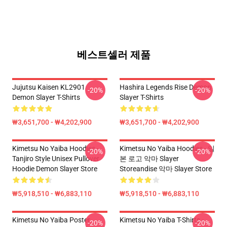
베스트셀러 제품
Jujutsu Kaisen KL2901
Hashira Legends Rise Demon
-20%
-20%
Demon Slayer T-Shirts
Slayer T-Shirts
₩3,651,700 - ₩4,202,900
₩3,651,700 - ₩4,202,900
Kimetsu No Yaiba Hoodies -
Kimetsu No Yaiba Hoodies - 일
-20%
-20%
Tanjiro Style Unisex Pullover
본 로고 악마 Slayer
Hoodie Demon Slayer Store
Storeandise 악마 Slayer Store
₩5,918,510 - ₩6,883,110
₩5,918,510 - ₩6,883,110
Kimetsu No Yaiba Poster
Kimetsu No Yaiba T-Shirts -
-20%
-20%