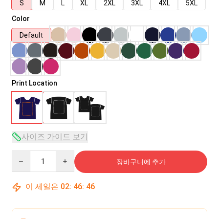
S
M
L
XL
2XL
3XL
4XL
5XL
Color
Default
Print Location
사이즈 가이드 보기
Quantity
장바구니에 추가
이 세일은
02
:
46
:
45