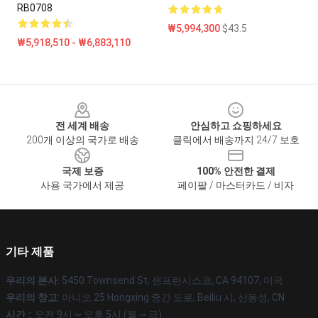
RB0708
₩5,994,300
$43.5
₩5,918,510 - ₩6,883,110
Footer
전 세계 배송
안심하고 쇼핑하세요
200개 이상의 국가로 배송
클릭에서 배송까지 24/7 보호
국제 보증
100% 안전한 결제
사용 국가에서 제공
페이팔 / 마스터카드 / 비자
기타 제품
우리의 본사
: 5450 Townsend St, 샌프란시스코, CA 94107, 미국
우리의 창고
: 아니오 25 Hongxing 중간 도로, Beiliu 시, 산동성, CN
시간 :
: 오전 9시 ~ 오후 5시 (월 ~ 금)