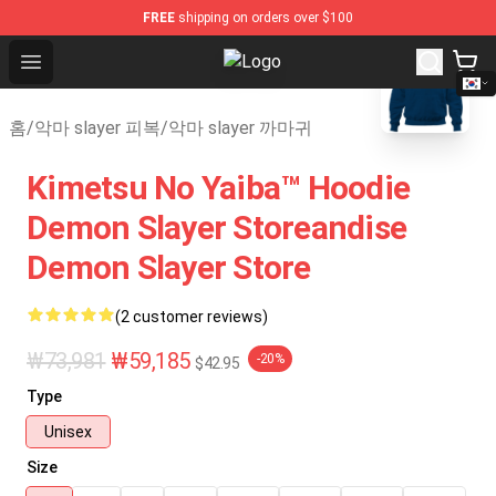
FREE
shipping on orders over $100
blank template
Open menu
Kimetsu no Yaiba Store - Official 
홈
/
악마 slayer 피복
/
악마 slayer 까마귀
Kimetsu No Yaiba™ Hoodie
Demon Slayer Storeandise
Demon Slayer Store
(2 customer reviews)
₩73,981
₩59,185
-20%
$42.95
Type
Unisex
Size