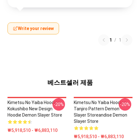
Write your review
1
/
1
베스트셀러 제품
Kimetsu No Yaiba Hoodies -
Kimetsu No Yaiba Hoodies -
-20%
-20%
Kokushibo New Design
Tanjiro Pattern Demon
Hoodie Demon Slayer Store
Slayer Storeandise Demon
Slayer Store
₩5,918,510 - ₩6,883,110
₩5,918,510 - ₩6,883,110