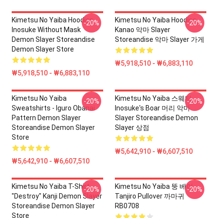
Kimetsu No Yaiba Hoodies -
Kimetsu No Yaiba Hoodies -
-20%
-20%
Inosuke Without Mask
Kanao 악마 Slayer
Demon Slayer Storeandise
Storeandise 악마 Slayer 가게
Demon Slayer Store
₩5,918,510 - ₩6,883,110
₩5,918,510 - ₩6,883,110
Kimetsu No Yaiba
Kimetsu No Yaiba 스웨터
-20%
-20%
Sweatshirts - Iguro Obanai
Inosuke's Boar 머리 악마
Pattern Demon Slayer
Slayer Storeandise Demon
Storeandise Demon Slayer
Slayer 상점
Store
₩5,642,910 - ₩6,607,510
₩5,642,910 - ₩6,607,510
Kimetsu No Yaiba T-Shirt -
Kimetsu No Yaiba 뚱 베어 -
-20%
-20%
"Destroy" Kanji Demon Slayer
Tanjiro Pullover 까마귀
Storeandise Demon Slayer
RB0708
Store