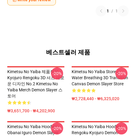
1
/
1
베스트셀러 제품
Kimetsu No Yaiba 제품정보 -
Kimetsu No Yaiba Store -
-20%
-20%
Kyojuro Rengoku 3D 셔츠 새로
Water Breathing 3D Transition
운 디자인 No.2 Kimetsu No
Canvas Demon Slayer Store
Yaiba Merch Demon Slayer 스
토어
₩2,728,440 - ₩6,325,020
₩3,651,700 - ₩4,202,900
Kimetsu No Yaiba Hoodies -
Kimetsu No Yaiba Hoodies -
-20%
-20%
Obanai Iguro Demon Slayer
Rengoku Kyojuro Demon