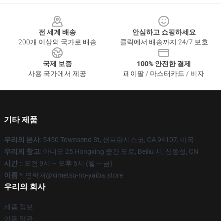
Footer
전 세계 배송
안심하고 쇼핑하세요
200개 이상의 국가로 배송
클릭에서 배송까지 24/7 보호
국제 보증
100% 안전한 결제
사용 국가에서 제공
페이팔 / 마스터카드 / 비자
기타 제품
우리의 본사
: 5450 Townsend St, 샌프란시스코, CA 94107, 미국
우리의 창고
: 아니오 25 Hongxing 중간 도로, Beiliu 시, 산동성, CN
시간 :
: 오전 9시 ~ 오후 5시 (월 ~ 금)
이름 *
: 연락처@kimetsu-no-yaiba.store
우리의 회사
제품 정보
이용 약관