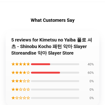
What Customers Say
5 reviews for Kimetsu no Yaiba 폴로 셔
츠 - Shinobu Kocho 패턴 악마 Slayer
Storeandise 악마 Slayer Store
★★★★★
40%
★★★★☆
60%
★★★☆☆
0%
★★☆☆☆
0%
★☆☆☆☆
0%