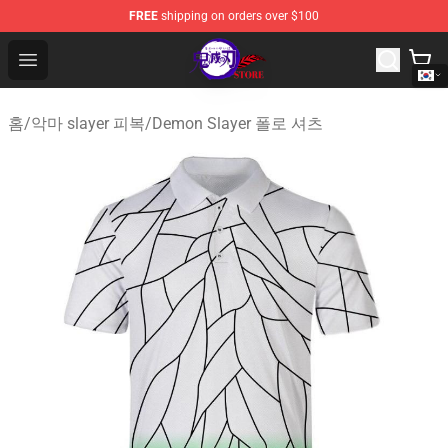
FREE
shipping on orders over $100
Kimetsu no Yaiba Store - Official Kimetsu no Yaiba Mer
Open menu
홈
/
악마 slayer 피복
/
Demon Slayer 폴로 셔츠