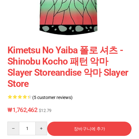
Kimetsu No Yaiba 폴로 셔츠 -
Shinobu Kocho 패턴 악마
Slayer Storeandise 악마 Slayer
Store
(5 customer reviews)
₩1,762,462
$12.79
Quantity
장바구니에 추가