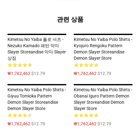
관련 상품
Kimetsu No Yaiba 폴로 셔츠 -
Kimetsu No Yaiba Polo Shirts -
Nezuko Kamado 패턴 악마
Kyojuro Rengoku Pattern
Slayer Storeandise 악마 Slayer
Demon Slayer Storeandise
상점
Demon Slayer Store
₩1,762,462
$12.79
₩1,762,462
$12.79
Kimetsu No Yaiba Polo Shirts -
Kimetsu No Yaiba Polo Shirts -
Giyuu Tomioka Pattern
Obanai Iguro Pattern Demon
Demon Slayer Storeandise
Slayer Storeandise Demon
Demon Slayer Store
Slayer Store
₩1,762,462
$12.79
₩1,762,462
$12.79