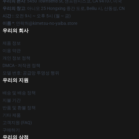
우리의 본사
: 5450 Townsend St, 샌프란시스코, CA 94107, 미국
우리의 창고
: 아니오 25 Hongxing 중간 도로, Beiliu 시, 산동성, CN
시간 :
: 오전 9시 ~ 오후 5시 (월 ~ 금)
이름 *
: 연락처@kimetsu-no-yaiba.store
우리의 회사
제품 정보
이용 약관
개인 정보 정책
DMCA - 저작권 정책
모델 번호: 공급망 투명성 행위
우리의 지원
배송 및 배송 정책
지불 기간
반품 및 환불 정책
기타 제품
고객지원 (FAQ)
구매하기
우리의 상점