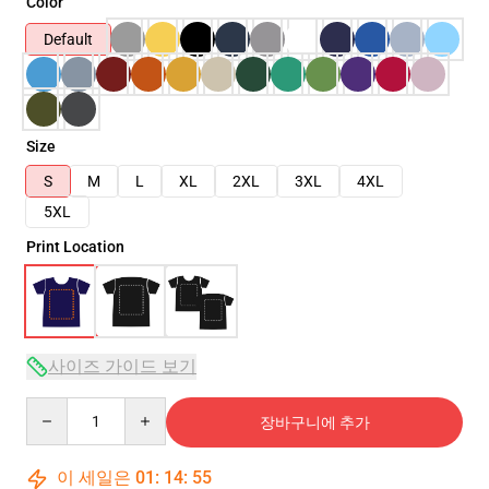
Color
Default
Size
S
M
L
XL
2XL
3XL
4XL
5XL
Print Location
사이즈 가이드 보기
Quantity
장바구니에 추가
이 세일은
01
:
14
:
54