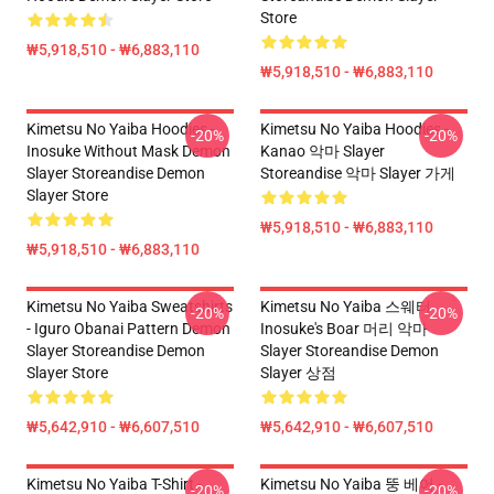
Store
₩5,918,510 - ₩6,883,110
₩5,918,510 - ₩6,883,110
Kimetsu No Yaiba Hoodies -
Kimetsu No Yaiba Hoodies -
-20%
-20%
Inosuke Without Mask Demon
Kanao 악마 Slayer
Slayer Storeandise Demon
Storeandise 악마 Slayer 가게
Slayer Store
₩5,918,510 - ₩6,883,110
₩5,918,510 - ₩6,883,110
Kimetsu No Yaiba Sweatshirts
Kimetsu No Yaiba 스웨터
-20%
-20%
- Iguro Obanai Pattern Demon
Inosuke's Boar 머리 악마
Slayer Storeandise Demon
Slayer Storeandise Demon
Slayer Store
Slayer 상점
₩5,642,910 - ₩6,607,510
₩5,642,910 - ₩6,607,510
Kimetsu No Yaiba T-Shirt -
Kimetsu No Yaiba 뚱 베어 -
-20%
-20%