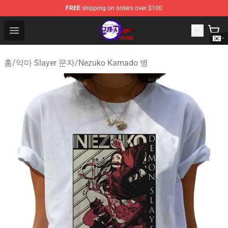
FREE
shipping on orders over $100
Kimetsu no Yaiba Store - Official Kimetsu no Yaiba Mer
Open menu
홈
/
악마 Slayer 문자
/
Nezuko Kamado 병