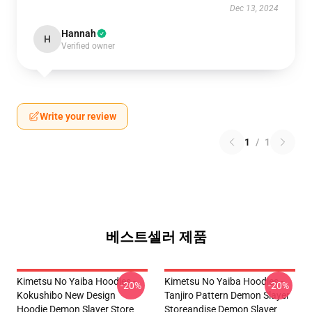
Dec 13, 2024
Hannah
H
Verified owner
Write your review
1
/
1
베스트셀러 제품
Kimetsu No Yaiba Hoodies -
Kimetsu No Yaiba Hoodies -
-20%
-20%
Kokushibo New Design
Tanjiro Pattern Demon Slayer
Hoodie Demon Slayer Store
Storeandise Demon Slayer