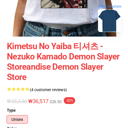
blank template
Kimetsu No Yaiba 티셔츠 -
Nezuko Kamado Demon Slayer
Storeandise Demon Slayer
Store
(4 customer reviews)
₩45,646
₩36,517
-20%
$26.50
Type
Unisex