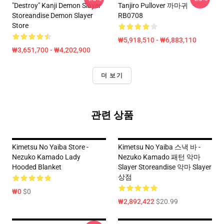
"Destroy" Kanji Demon Slayer
Tanjiro Pullover 까마귀
Storeandise Demon Slayer
RB0708
Store
₩5,918,510 - ₩6,883,110
₩3,651,700 - ₩4,202,900
더 보기
관련 상품
Kimetsu No Yaiba Store -
Kimetsu No Yaiba 스낵 바 -
Nezuko Kamado Lady
Nezuko Kamado 패턴 악마
Hooded Blanket
Slayer Storeandise 악마 Slayer
상점
₩0
$0
₩2,892,422
$20.99