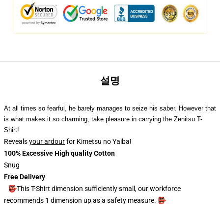
설명
At all times so fearful, he barely manages to seize his saber. However that
is what makes it so charming, take pleasure in carrying the Zenitsu T-
Shirt!
Reveals
your ardour
for Kimetsu no Yaiba!
100% Excessive High quality Cotton
Snug
Free Delivery
👺This T-Shirt dimension sufficiently small, our workforce
recommends 1 dimension up as a safety measure. 👺