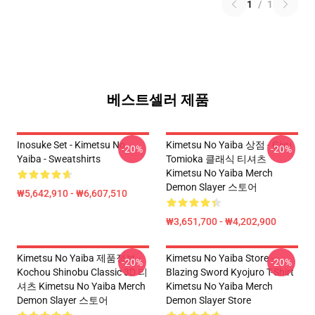
1
/
1
베스트셀러 제품
Inosuke Set - Kimetsu No
Kimetsu No Yaiba 상점 - Giyu
-20%
-20%
Yaiba - Sweatshirts
Tomioka 클래식 티셔츠
Kimetsu No Yaiba Merch
Demon Slayer 스토어
₩5,642,910 - ₩6,607,510
₩3,651,700 - ₩4,202,900
Kimetsu No Yaiba 제품정보 -
Kimetsu No Yaiba Store -
-20%
-20%
Kochou Shinobu Classic 3D 티
Blazing Sword Kyojuro T-Shirt
셔츠 Kimetsu No Yaiba Merch
Kimetsu No Yaiba Merch
Demon Slayer 스토어
Demon Slayer Store