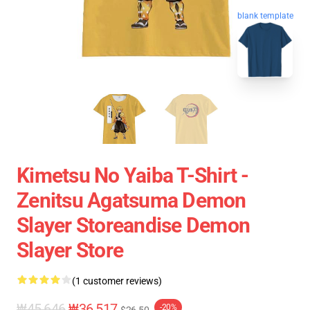
blank template
Kimetsu No Yaiba T-Shirt -
Zenitsu Agatsuma Demon
Slayer Storeandise Demon
Slayer Store
(1 customer reviews)
₩45,646
₩36,517
-20%