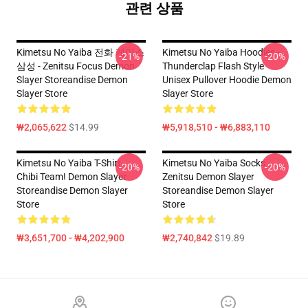
관련 상품
Kimetsu No Yaiba 전화 케이스
Kimetsu No Yaiba Hoodies -
-21%
-20%
삼성 - Zenitsu Focus Demon
Thunderclap Flash Style
Slayer Storeandise Demon
Unisex Pullover Hoodie Demon
Slayer Store
Slayer Store
₩2,065,622
$14.99
₩5,918,510 - ₩6,883,110
Kimetsu No Yaiba T-Shirt -
Kimetsu No Yaiba Socks -
-20%
-20%
Chibi Team! Demon Slayer
Zenitsu Demon Slayer
Storeandise Demon Slayer
Storeandise Demon Slayer
Store
Store
₩3,651,700 - ₩4,202,900
₩2,740,842
$19.89
Footer