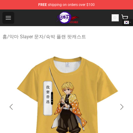
FREE
shipping on orders over $100
Kimetsu no Yaiba Store - Official Kimetsu no Yaiba Mer
Open menu
홈
/
악마 Slayer 문자
/
숙박 플랜 팟캐스트