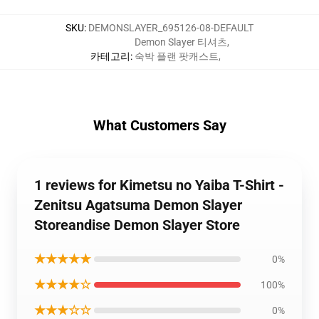
SKU
:
DEMONSLAYER_695126-08-DEFAULT
Demon Slayer 티셔츠
,
카테고리
:
숙박 플랜 팟캐스트
,
What Customers Say
1 reviews for Kimetsu no Yaiba T-Shirt -
Zenitsu Agatsuma Demon Slayer
Storeandise Demon Slayer Store
★★★★★
0%
★★★★☆
100%
★★★☆☆
0%