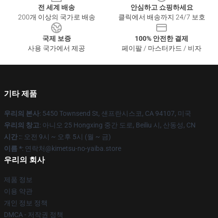
전 세계 배송
안심하고 쇼핑하세요
200개 이상의 국가로 배송
클릭에서 배송까지 24/7 보호
국제 보증
100% 안전한 결제
사용 국가에서 제공
페이팔 / 마스터카드 / 비자
기타 제품
우리의 본사
: 5450 Townsend St, 샌프란시스코, CA 94107, 미국
우리의 창고
: 아니오 25 Hongxing 중간 도로, Beiliu 시, 산동성, CN
시간 :
: 오전 9시 ~ 오후 5시 (월 ~ 금)
이름 *
: 연락처@kimetsu-no-yaiba.store
우리의 회사
제품 정보
이용 약관
개인 정보 정책
DMCA - 저작권 정책