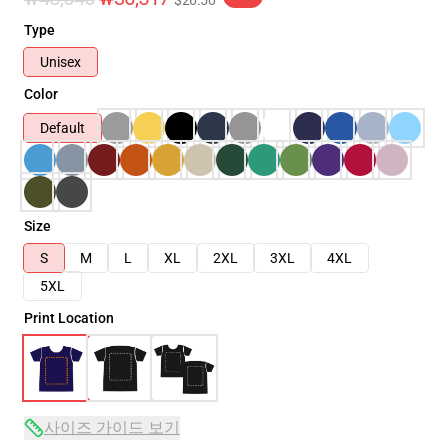
$26.50
Type
Unisex
Color
Default
Size
S
M
L
XL
2XL
3XL
4XL
5XL
Print Location
사이즈 가이드 보기