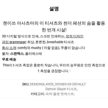
설명
젠이쓰 아사츠마의 이 티셔츠와 썬더 패션의 숨을 활용
한 번개 시설!
3D 디지털 방식으로 인쇄, 스크린 인쇄하는,
정적 디자인
과잉 grammage
: 최상, 튼튼한, breathable 티셔츠
회사 소개
: comfy와 mushy ( 마찰 없음), 주름이 없습니다
물자:
스판덱스
, 폴리에스테
무료 배송
This이 t-셔츠 측정은 충분히 작습니다, 우리의 승무원은 안전 측정으로
1 측정을 권장합니다. ·
SKU
:
DEMONSLAYER_595985-09-DEFAULT
Demon Slayer 티셔츠
,
카테고리
:
숙박 플랜 팟캐스트
,