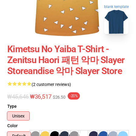
blank template
Kimetsu No Yaiba T-Shirt -
Zenitsu Haori 패턴 악마 Slayer
Storeandise 악마 Slayer Store
(2 customer reviews)
₩45,646
₩36,517
-20%
$26.50
Type
Unisex
Color