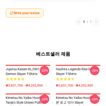
Write your review
1
/
1
베스트셀러 제품
Jujutsu Kaisen KL2901
Hashira Legends Rise Demon
-20%
-20%
Demon Slayer T-Shirts
Slayer T-Shirts
₩3,651,700 - ₩4,202,900
₩3,651,700 - ₩4,202,900
Kimetsu No Yaiba Hoodies -
Kimetsu No Yaiba Hoodies - 일
-20%
-20%
Tanjiro Style Unisex Pullover
본 로고 악마 Slayer