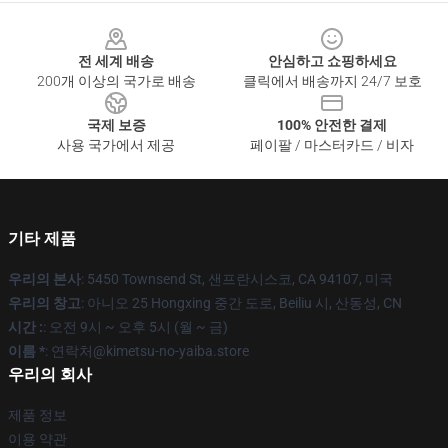
Footer
전 세계 배송
안심하고 쇼핑하세요
200개 이상의 국가로 배송
클릭에서 배송까지 24/7 보호
국제 보증
100% 안전한 결제
사용 국가에서 제공
페이팔 / 마스터카드 / 비자
기타 제품
우리의 본사
: 5450 Townsend St, 샌프란시스코, CA 94107, 미국
우리의 창고
: 아니오 25 Hongxing 중간 도로, Beiliu 시, 산동성, CN
시간 :
: 오전 9시 ~ 오후 5시 (월 ~ 금)
이름 *
: 연락처@kimetsu-no-yaiba.store
우리의 회사
제품 정보
이용 약관