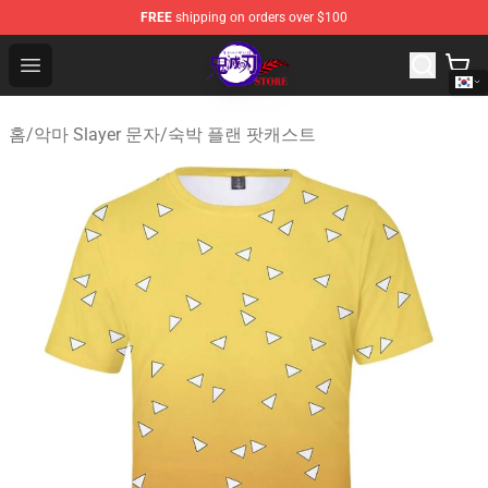
FREE
shipping on orders over $100
Kimetsu no Yaiba Store - Official Kimetsu no Yaiba Mer
Open menu
홈
/
악마 Slayer 문자
/
숙박 플랜 팟캐스트