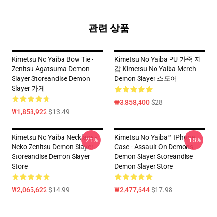
관련 상품
Kimetsu No Yaiba Bow Tie -
Kimetsu No Yaiba PU 가죽 지
Zenitsu Agatsuma Demon
갑 Kimetsu No Yaiba Merch
Slayer Storeandise Demon
Demon Slayer 스토어
Slayer 가게
₩3,858,400
$28
₩1,858,922
$13.49
Kimetsu No Yaiba Necklace -
Kimetsu No Yaiba™ IPhone
-21%
-18%
Neko Zenitsu Demon Slayer
Case - Assault On Demons
Storeandise Demon Slayer
Demon Slayer Storeandise
Store
Demon Slayer Store
₩2,065,622
$14.99
₩2,477,644
$17.98