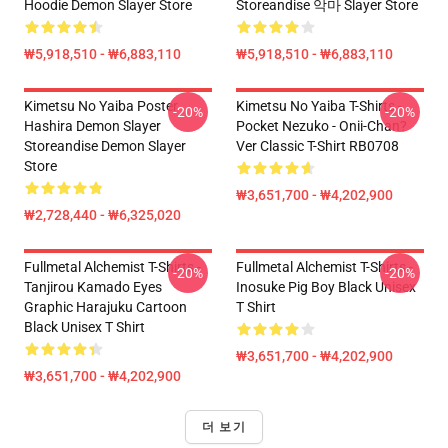
Hoodie Demon Slayer Store
Storeandise 악마 Slayer Store
₩5,918,510 - ₩6,883,110
₩5,918,510 - ₩6,883,110
Kimetsu No Yaiba Poster
Kimetsu No Yaiba T-Shirts -
-20%
-20%
Hashira Demon Slayer
Pocket Nezuko - Onii-Chan?
Storeandise Demon Slayer
Ver Classic T-Shirt RB0708
Store
₩3,651,700 - ₩4,202,900
₩2,728,440 - ₩6,325,020
Fullmetal Alchemist T-Shirts -
Fullmetal Alchemist T-Shirts -
-20%
-20%
Tanjirou Kamado Eyes
Inosuke Pig Boy Black Unisex
Graphic Harajuku Cartoon
T Shirt
Black Unisex T Shirt
₩3,651,700 - ₩4,202,900
₩3,651,700 - ₩4,202,900
더 보기