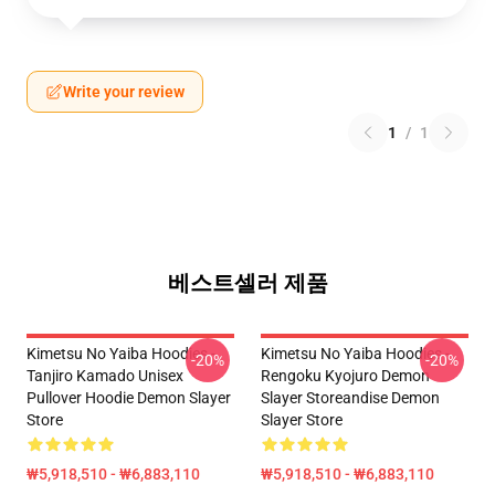
Write your review
1
/
1
베스트셀러 제품
Kimetsu No Yaiba Hoodies -
Kimetsu No Yaiba Hoodies -
-20%
-20%
Tanjiro Kamado Unisex
Rengoku Kyojuro Demon
Pullover Hoodie Demon Slayer
Slayer Storeandise Demon
Store
Slayer Store
₩5,918,510 - ₩6,883,110
₩5,918,510 - ₩6,883,110