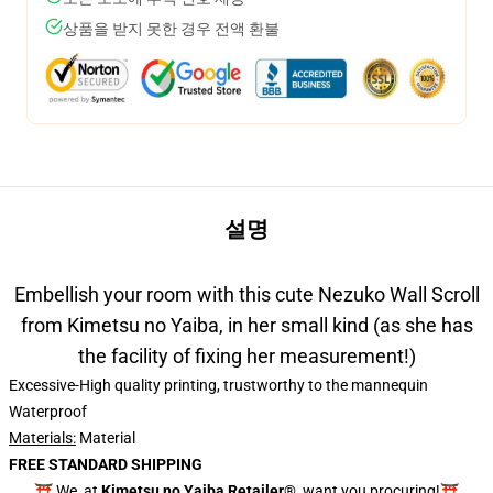
상품을 받지 못한 경우 전액 환불
설명
Embellish your room with this cute Nezuko Wall Scroll
from Kimetsu no Yaiba, in her small kind (as she has
the facility of fixing her measurement!)
Excessive-High quality printing, trustworthy to the mannequin
Waterproof
Materials:
Material
FREE STANDARD SHIPPING
⛩️ We, at
Kimetsu no Yaiba Retailer®
, want you procuring!⛩️