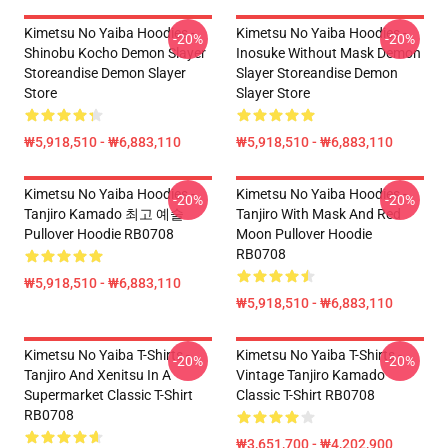
Kimetsu No Yaiba Hoodies -
Kimetsu No Yaiba Hoodies -
-20%
-20%
Shinobu Kocho Demon Slayer
Inosuke Without Mask Demon
Storeandise Demon Slayer
Slayer Storeandise Demon
Store
Slayer Store
₩5,918,510 - ₩6,883,110
₩5,918,510 - ₩6,883,110
Kimetsu No Yaiba Hoodies -
Kimetsu No Yaiba Hoodies -
-20%
-20%
Tanjiro Kamado 최고 예술
Tanjiro With Mask And Red
Pullover Hoodie RB0708
Moon Pullover Hoodie
RB0708
₩5,918,510 - ₩6,883,110
₩5,918,510 - ₩6,883,110
Kimetsu No Yaiba T-Shirts -
Kimetsu No Yaiba T-Shirts -
-20%
-20%
Tanjiro And Xenitsu In A
Vintage Tanjiro Kamado
Supermarket Classic T-Shirt
Classic T-Shirt RB0708
RB0708
₩3,651,700 - ₩4,202,900