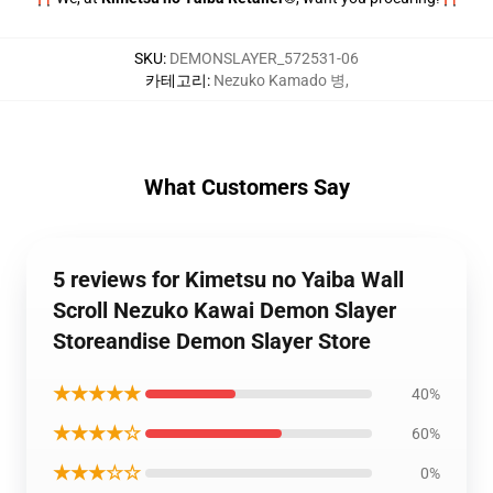
SKU
:
DEMONSLAYER_572531-06
카테고리
:
Nezuko Kamado 병
,
What Customers Say
5 reviews for Kimetsu no Yaiba Wall
Scroll Nezuko Kawai Demon Slayer
Storeandise Demon Slayer Store
★★★★★
40%
★★★★☆
60%
★★★☆☆
0%