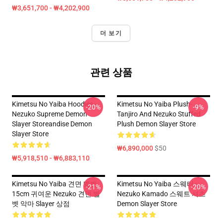
₩3,651,700 - ₩4,202,900
더 보기
관련 상품
Kimetsu No Yaiba Hoodies -
Kimetsu No Yaiba Plush-
-20%
-9%
Nezuko Supreme Demon
Tanjiro And Nezuko Stuffed
Slayer Storeandise Demon
Plush Demon Slayer Store
Slayer Store
₩6,890,000
$50
₩5,918,510 - ₩6,883,110
Kimetsu No Yaiba 견면 벨벳:
Kimetsu No Yaiba 스웨터 -
-21%
-20%
15cm 귀여운 Nezuko 견면 벨
Nezuko Kamado 스웨트 셔츠
벳 악마 Slayer 상점
Demon Slayer Store