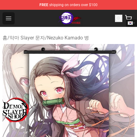
FREE
shipping on orders over $100
Kimetsu no Yaiba Store - Official Kimetsu no Yaiba Mer
Open menu
홈
/
악마 Slayer 문자
/
Nezuko Kamado 병