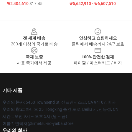
₩2,404,610
$17.45
₩5,642,910 - ₩6,607,510
Footer
전 세계 배송
안심하고 쇼핑하세요
200개 이상의 국가로 배송
클릭에서 배송까지 24/7 보호
국제 보증
100% 안전한 결제
사용 국가에서 제공
페이팔 / 마스터카드 / 비자
기타 제품
우리의 본사
: 5450 Townsend St, 샌프란시스코, CA 94107, 미국
우리의 창고
: 아니오 25 Hongxing 중간 도로, Beiliu 시, 산동성, CN
시간 :
: 오전 9시 ~ 오후 5시 (월 ~ 금)
이름 *
: 연락처@kimetsu-no-yaiba.store
우리의 회사