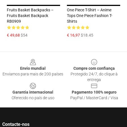
Fruits Basket Backpacks –
One Piece T-Shirt – Anime
Fruits Basket Backpack
Tops One Piece Fashion T-
RB0909
Shirts
€ 49,68
$54
€ 16,97
$18.45
Footer
Envio mundial
Compre com confiança
Enviamos para mais de 200 países
Protegido 24/7, do clique à
entrega
Garantia internacional
Pagamento 100% seguro
Oferecido no país de uso
PayPal / MasterCard / Visa
Contacte-nos