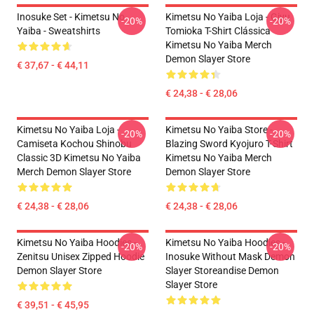
Inosuke Set - Kimetsu No
Kimetsu No Yaiba Loja - Giyu
-20%
-20%
Yaiba - Sweatshirts
Tomioka T-Shirt Clássica
Kimetsu No Yaiba Merch
Demon Slayer Store
€ 37,67 - € 44,11
€ 24,38 - € 28,06
Kimetsu No Yaiba Loja -
Kimetsu No Yaiba Store -
-20%
-20%
Camiseta Kochou Shinobu
Blazing Sword Kyojuro T-Shirt
Classic 3D Kimetsu No Yaiba
Kimetsu No Yaiba Merch
Merch Demon Slayer Store
Demon Slayer Store
€ 24,38 - € 28,06
€ 24,38 - € 28,06
Kimetsu No Yaiba Hoodies -
Kimetsu No Yaiba Hoodies -
-20%
-20%
Zenitsu Unisex Zipped Hoodie
Inosuke Without Mask Demon
Demon Slayer Store
Slayer Storeandise Demon
Slayer Store
€ 39,51 - € 45,95