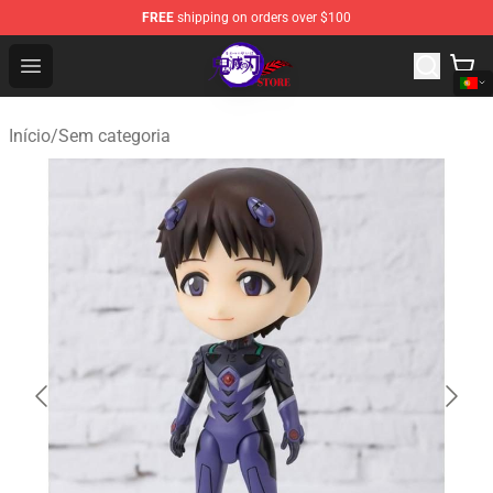
FREE
shipping on orders over $100
Kimetsu no Yaiba Store - Official Kimetsu no Yaiba Mer
Open menu
Início
/
Sem categoria