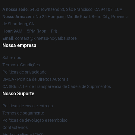
A nossa sede
: 5450 Townsend St, São Francisco, CA 94107, EUA
Nosso Armazém
: No 25 Hongxing Middle Road, Beiliu City, Província
de Shandong, CN
Hour
: 9AM – 5PM (Mon – Fri)
Email
: contact@kimetsu-no-yaiba.store
Nossa empresa
Sobre nós
Termos e Condições
Políticas de privacidade
DMCA - Política de Direitos Autorais
CA SB657: Lei de Transparência de Cadeia de Suprimentos
Nosso Suporte
Políticas de envio e entrega
Termos de pagamento
Políticas de devolução e reembolso
Contacte-nos
Ajuda ao cliente (FAQ)