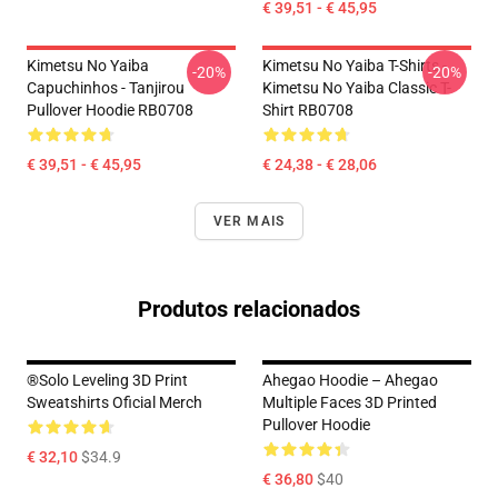
€ 39,51 - € 45,95
Kimetsu No Yaiba
Kimetsu No Yaiba T-Shirts -
-20%
-20%
Capuchinhos - Tanjirou
Kimetsu No Yaiba Classic T-
Pullover Hoodie RB0708
Shirt RB0708
€ 39,51 - € 45,95
€ 24,38 - € 28,06
VER MAIS
Produtos relacionados
®Solo Leveling 3D Print
Ahegao Hoodie – Ahegao
Sweatshirts Oficial Merch
Multiple Faces 3D Printed
Pullover Hoodie
€ 32,10
$34.9
€ 36,80
$40