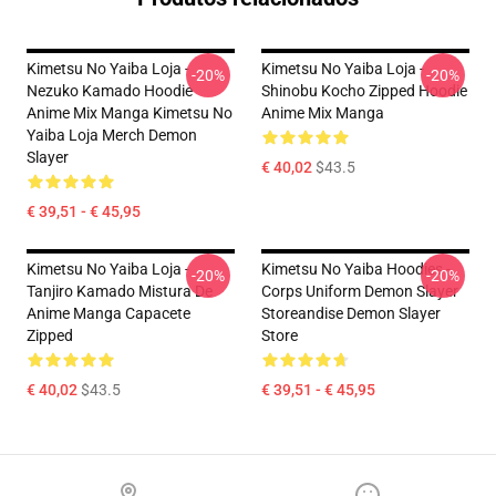
Kimetsu No Yaiba Loja -
Kimetsu No Yaiba Loja -
-20%
-20%
Nezuko Kamado Hoodie
Shinobu Kocho Zipped Hoodie
Anime Mix Manga Kimetsu No
Anime Mix Manga
Yaiba Loja Merch Demon
Slayer
€ 40,02
$43.5
€ 39,51 - € 45,95
Kimetsu No Yaiba Loja -
Kimetsu No Yaiba Hoodies -
-20%
-20%
Tanjiro Kamado Mistura De
Corps Uniform Demon Slayer
Anime Manga Capacete
Storeandise Demon Slayer
Zipped
Store
€ 40,02
$43.5
€ 39,51 - € 45,95
Footer