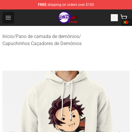
FREE
shipping on orders over $100
Kimetsu no Yaiba Store - Official Kimetsu no Yaiba Mer
Open menu
Início
/
Pano de camada de demônios
/
Capuchinhos Caçadores de Demônios