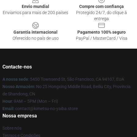
Envio mundial
Compre com confiança
Enviamos para mais de 200 países
Protegido 24/7, do clique à
entrega
Garantia internacional
Pagamento 100% seguro
Oferecido no país de uso
PayPal / MasterCard / Visa
Contacte-nos
A nossa sede
: 5450 Townsend St, São Francisco, CA 94107, EUA
Nosso Armazém
: No 25 Hongxing Middle Road, Beiliu City, Província
de Shandong, CN
Hour
: 9AM – 5PM (Mon – Fri)
Email
: contact@kimetsu-no-yaiba.store
Nossa empresa
Sobre nós
Termos e Condições