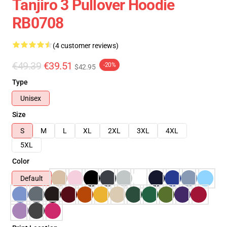
Tanjiro 3 Pullover Hoodie
RB0708
(4 customer reviews)
€49.39
€39.51
-20%
$42.95
Type
Unisex
Size
S
M
L
XL
2XL
3XL
4XL
5XL
Color
Default