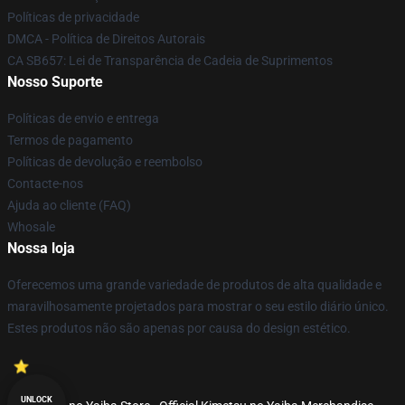
Políticas de privacidade
DMCA - Política de Direitos Autorais
CA SB657: Lei de Transparência de Cadeia de Suprimentos
Nosso Suporte
Políticas de envio e entrega
Termos de pagamento
Políticas de devolução e reembolso
Contacte-nos
Ajuda ao cliente (FAQ)
Whosale
Nossa loja
Oferecemos uma grande variedade de produtos de alta qualidade e
maravilhosamente projetados para mostrar o seu estilo diário único.
Estes produtos não são apenas por causa do design estético.
UNLOCK