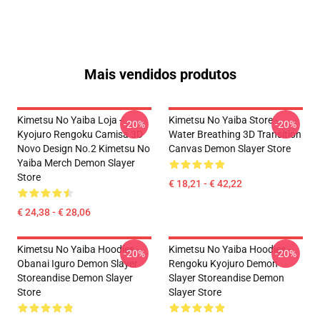
Mais vendidos produtos
Kimetsu No Yaiba Loja -
Kimetsu No Yaiba Store -
-20%
-20%
Kyojuro Rengoku Camisa 3D
Water Breathing 3D Transition
Novo Design No.2 Kimetsu No
Canvas Demon Slayer Store
Yaiba Merch Demon Slayer
Store
€ 18,21 - € 42,22
€ 24,38 - € 28,06
Kimetsu No Yaiba Hoodies -
Kimetsu No Yaiba Hoodies -
-20%
-20%
Obanai Iguro Demon Slayer
Rengoku Kyojuro Demon
Storeandise Demon Slayer
Slayer Storeandise Demon
Store
Slayer Store