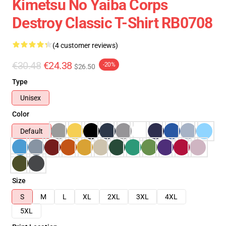
Kimetsu No Yaiba Corps
Destroy Classic T-Shirt RB0708
(4 customer reviews)
€30.48
€24.38
-20%
$26.50
Type
Unisex
Color
Default
Size
S
M
L
XL
2XL
3XL
4XL
5XL