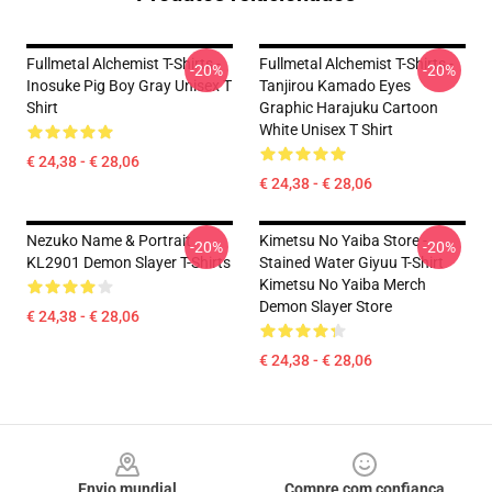
Fullmetal Alchemist T-Shirts -
Fullmetal Alchemist T-Shirts -
-20%
-20%
Inosuke Pig Boy Gray Unisex T
Tanjirou Kamado Eyes
Shirt
Graphic Harajuku Cartoon
White Unisex T Shirt
€ 24,38 - € 28,06
€ 24,38 - € 28,06
Nezuko Name & Portrait
Kimetsu No Yaiba Store -
-20%
-20%
KL2901 Demon Slayer T-Shirts
Stained Water Giyuu T-Shirt
Kimetsu No Yaiba Merch
Demon Slayer Store
€ 24,38 - € 28,06
€ 24,38 - € 28,06
Footer
Envio mundial
Compre com confiança