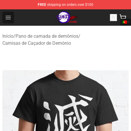
FREE
shipping on orders over $100
Kimetsu no Yaiba Store - Official Kimetsu no Yaiba Mer
Open menu
Início
/
Pano de camada de demônios
/
Camisas de Caçador de Demónio