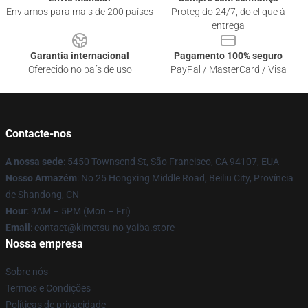
Enviamos para mais de 200 países
Protegido 24/7, do clique à
entrega
Garantia internacional
Pagamento 100% seguro
Oferecido no país de uso
PayPal / MasterCard / Visa
Contacte-nos
A nossa sede
: 5450 Townsend St, São Francisco, CA 94107, EUA
Nosso Armazém
: No 25 Hongxing Middle Road, Beiliu City, Província
de Shandong, CN
Hour
: 9AM – 5PM (Mon – Fri)
Email
: contact@kimetsu-no-yaiba.store
Nossa empresa
Sobre nós
Termos e Condições
Políticas de privacidade