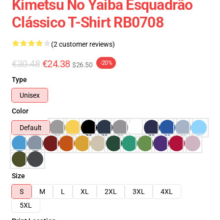
Kimetsu No Yaiba Esquadrão
Clássico T-Shirt RB0708
(2 customer reviews)
€30.48
€24.38
-20%
$26.50
Type
Unisex
Color
Default
Size
S
M
L
XL
2XL
3XL
4XL
5XL