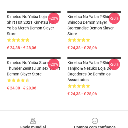
Kimetsu No Yaiba Loja - T-
Kimetsu No Yaiba T-Shirt -
-20%
-20%
Shirt Hot 2021 Kimetsu No
Shinobu Demon Slayer
Yaiba Merch Demon Slayer
Storeandise Demon Slayer
Store
Store
€ 24,38 - € 28,06
€ 24,38 - € 28,06
Kimetsu No Yaiba Store -
Kimetsu No Yaiba T-Shirt -
-20%
-20%
Thunder Zenitsu Unisex T-Shirt
Tanjiro & Nezuko Loja De
Demon Slayer Store
Caçadores De Demônios
Assustados
€ 24,38 - € 28,06
€ 24,38 - € 28,06
Footer
Envio mundial
Compre com confiança