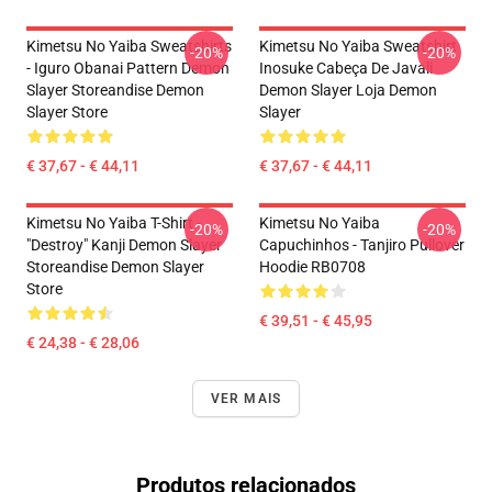
Kimetsu No Yaiba Sweatshirts
Kimetsu No Yaiba Sweatshirt
-20%
-20%
- Iguro Obanai Pattern Demon
Inosuke Cabeça De Javali
Slayer Storeandise Demon
Demon Slayer Loja Demon
Slayer Store
Slayer
€ 37,67 - € 44,11
€ 37,67 - € 44,11
Kimetsu No Yaiba T-Shirt -
Kimetsu No Yaiba
-20%
-20%
"Destroy" Kanji Demon Slayer
Capuchinhos - Tanjiro Pullover
Storeandise Demon Slayer
Hoodie RB0708
Store
€ 39,51 - € 45,95
€ 24,38 - € 28,06
VER MAIS
Produtos relacionados