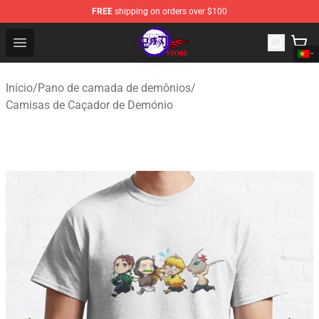
FREE
shipping on orders over $100
Kimetsu no Yaiba Store - Official Kimetsu no Yaiba Mer
Open menu
Início
/
Pano de camada de demônios
/
Camisas de Caçador de Demónio