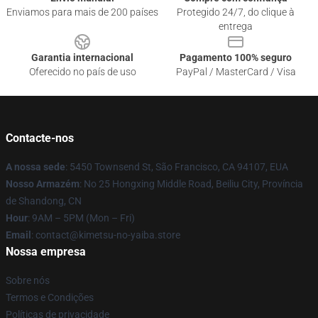
Enviamos para mais de 200 países
Protegido 24/7, do clique à
entrega
Garantia internacional
Pagamento 100% seguro
Oferecido no país de uso
PayPal / MasterCard / Visa
Contacte-nos
A nossa sede
: 5450 Townsend St, São Francisco, CA 94107, EUA
Nosso Armazém
: No 25 Hongxing Middle Road, Beiliu City, Província
de Shandong, CN
Hour
: 9AM – 5PM (Mon – Fri)
Email
: contact@kimetsu-no-yaiba.store
Nossa empresa
Sobre nós
Termos e Condições
Políticas de privacidade