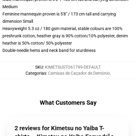
Medium
Feminine mannequin proven is 5'8" / 173 cm tall and carrying
dimension Small
Heavyweight 5.3 oz / 180 gsm material, stable colours are 100%
preshrunk cotton, heather gray is 90% cotton/10% polyester, denim
heather is 50% cotton/ 50% polyester
Double-needle hems and neck band for sturdiness
SKU
:
KIMETSUSTO61799-DEFAULT
Categorias
:
Camisas de Caçador de Demónio
,
What Customers Say
2 reviews for Kimetsu no Yaiba T-