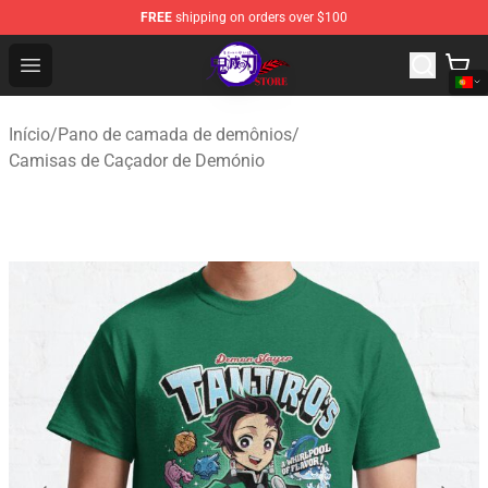
FREE
shipping on orders over $100
Kimetsu no Yaiba Store - Official Kimetsu no Yaiba Mer
Open menu
Início
/
Pano de camada de demônios
/
Camisas de Caçador de Demónio