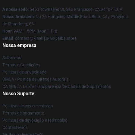
A nossa sede
: 5450 Townsend St, São Francisco, CA 94107, EUA
Nosso Armazém
: No 25 Hongxing Middle Road, Beiliu City, Província
de Shandong, CN
Hour
: 9AM – 5PM (Mon – Fri)
Email
: contact@kimetsu-no-yaiba.store
Nossa empresa
Sobre nós
Termos e Condições
Políticas de privacidade
DMCA - Política de Direitos Autorais
CA SB657: Lei de Transparência de Cadeia de Suprimentos
Nosso Suporte
Políticas de envio e entrega
Termos de pagamento
Políticas de devolução e reembolso
Contacte-nos
Ajuda ao cliente (FAQ)