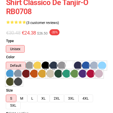
Shirt Clássico De Tanjir-O
RB0708
(3 customer reviews)
€30.48
€24.38
-20%
$26.50
Type
Unisex
Color
Default
Size
S
M
L
XL
2XL
3XL
4XL
5XL