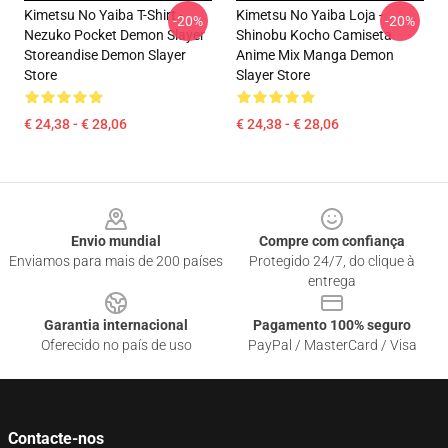
Kimetsu No Yaiba T-Shirt -
Kimetsu No Yaiba Loja -
-20%
-20%
Nezuko Pocket Demon Slayer
Shinobu Kocho Camiseta
Storeandise Demon Slayer
Anime Mix Manga Demon
Store
Slayer Store
€ 24,38 - € 28,06
€ 24,38 - € 28,06
Footer
Envio mundial
Compre com confiança
Enviamos para mais de 200 países
Protegido 24/7, do clique à
entrega
Garantia internacional
Pagamento 100% seguro
Oferecido no país de uso
PayPal / MasterCard / Visa
Contacte-nos