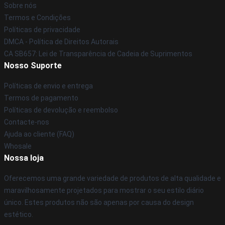
Sobre nós
Termos e Condições
Políticas de privacidade
DMCA - Política de Direitos Autorais
CA SB657: Lei de Transparência de Cadeia de Suprimentos
Nosso Suporte
Políticas de envio e entrega
Termos de pagamento
Políticas de devolução e reembolso
Contacte-nos
Ajuda ao cliente (FAQ)
Whosale
Nossa loja
Oferecemos uma grande variedade de produtos de alta qualidade e
maravilhosamente projetados para mostrar o seu estilo diário
único. Estes produtos não são apenas por causa do design
estético.