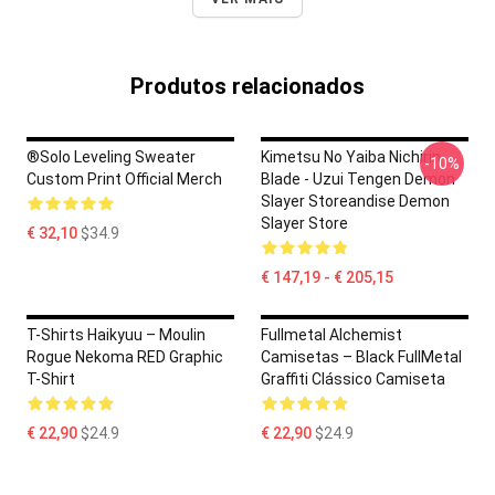
Produtos relacionados
®Solo Leveling Sweater
Kimetsu No Yaiba Nichirin
-10%
Custom Print Official Merch
Blade - Uzui Tengen Demon
Slayer Storeandise Demon
Slayer Store
€ 32,10
$34.9
€ 147,19 - € 205,15
T-Shirts Haikyuu – Moulin
Fullmetal Alchemist
Rogue Nekoma RED Graphic
Camisetas – Black FullMetal
T-Shirt
Graffiti Clássico Camiseta
€ 22,90
$24.9
€ 22,90
$24.9