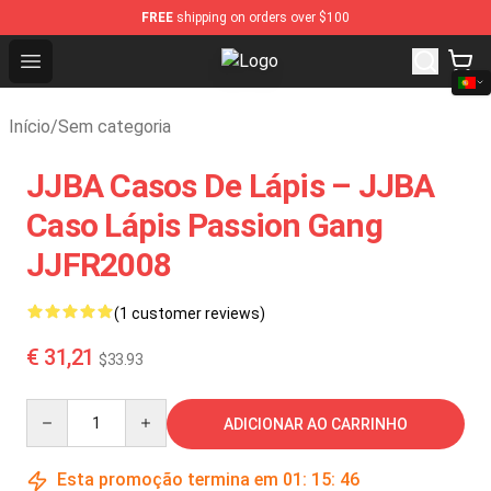
FREE
shipping on orders over $100
Open menu
Kimetsu no Yaiba Store - Official 
Início
/
Sem categoria
JJBA Casos De Lápis – JJBA
Caso Lápis Passion Gang
JJFR2008
(1 customer reviews)
€ 31,21
$33.93
Quantity
ADICIONAR AO CARRINHO
Esta promoção termina em
01
:
15
:
45