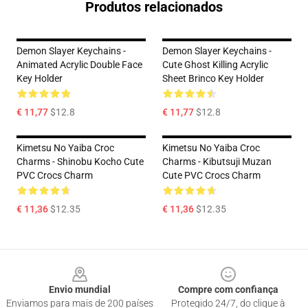
Produtos relacionados
Demon Slayer Keychains -
Demon Slayer Keychains -
Animated Acrylic Double Face
Cute Ghost Killing Acrylic
Key Holder
Sheet Brinco Key Holder
€ 11,77
$12.8
€ 11,77
$12.8
Kimetsu No Yaiba Croc
Kimetsu No Yaiba Croc
Charms - Shinobu Kocho Cute
Charms - Kibutsuji Muzan
PVC Crocs Charm
Cute PVC Crocs Charm
€ 11,36
$12.35
€ 11,36
$12.35
Footer
Envio mundial
Compre com confiança
Enviamos para mais de 200 países
Protegido 24/7, do clique à