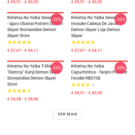
€ 39,51 - € 45,95
€ 39,51 - € 45,95
Kimetsu No Yaiba Sweatshirts
Kimetsu No Yaiba Sweatshirt
-20%
-20%
- Iguro Obanai Pattern Demon
Inosuke Cabeça De Javali
Slayer Storeandise Demon
Demon Slayer Loja Demon
Slayer Store
Slayer
€ 37,67 - € 44,11
€ 37,67 - € 44,11
Kimetsu No Yaiba T-Shirt -
Kimetsu No Yaiba
-20%
-20%
"Destroy" Kanji Demon Slayer
Capuchinhos - Tanjiro Pullover
Storeandise Demon Slayer
Hoodie RB0708
Store
€ 39,51 - € 45,95
€ 24,38 - € 28,06
VER MAIS