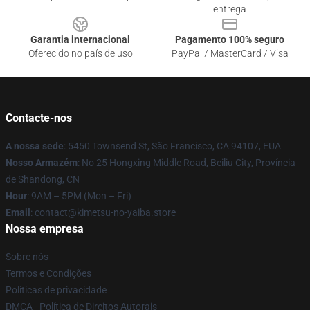
entrega
Garantia internacional
Pagamento 100% seguro
Oferecido no país de uso
PayPal / MasterCard / Visa
Contacte-nos
A nossa sede
: 5450 Townsend St, São Francisco, CA 94107, EUA
Nosso Armazém
: No 25 Hongxing Middle Road, Beiliu City, Província
de Shandong, CN
Hour
: 9AM – 5PM (Mon – Fri)
Email
: contact@kimetsu-no-yaiba.store
Nossa empresa
Sobre nós
Termos e Condições
Políticas de privacidade
DMCA - Política de Direitos Autorais