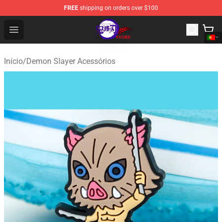
FREE
shipping on orders over $100
Kimetsu no Yaiba Store - Official Kimetsu no Yaiba Mer
Open menu
Início
/
Demon Slayer Acessórios