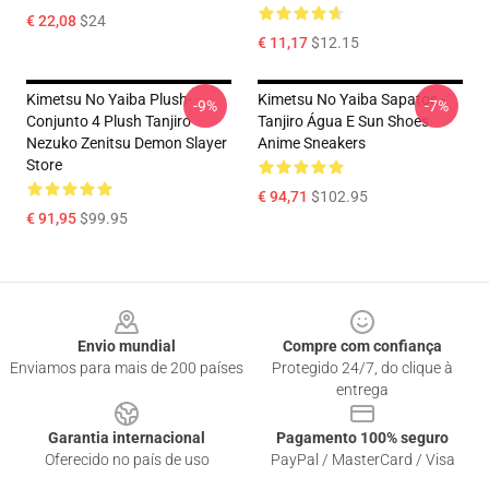
€ 22,08
$24
€ 11,17
$12.15
Kimetsu No Yaiba Plush-
Kimetsu No Yaiba Sapatos -
-9%
-7%
Conjunto 4 Plush Tanjiro
Tanjiro Água E Sun Shoes
Nezuko Zenitsu Demon Slayer
Anime Sneakers
Store
€ 94,71
$102.95
€ 91,95
$99.95
Footer
Envio mundial
Compre com confiança
Enviamos para mais de 200 países
Protegido 24/7, do clique à
entrega
Garantia internacional
Pagamento 100% seguro
Oferecido no país de uso
PayPal / MasterCard / Visa