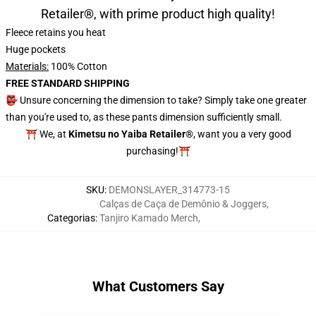
Retailer
®
, with prime product high quality!
Fleece retains you heat
Huge pockets
Materials:
100% Cotton
FREE STANDARD SHIPPING
👺 Unsure concerning the dimension to take? Simply take one greater
than you're used to, as these pants dimension sufficiently small.
⛩️ We, at
Kimetsu no Yaiba Retailer®
, want you a very good
purchasing!⛩️
SKU
:
DEMONSLAYER_314773-15
Calças de Caça de Demônio & Joggers
,
Categorias
:
Tanjiro Kamado Merch
,
What Customers Say