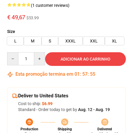
(1 customer reviews)
€ 49,67
$53.99
Size
L
M
S
XXXL
XXL
XL
Quantity
ADICIONAR AO CARRINHO
Esta promoção termina em
01
:
57
:
54
Deliver to United States
Cost to ship:
$6.99
Standard - Order today to get by
Aug. 12 - Aug. 19
Production
Shipping
Delivered