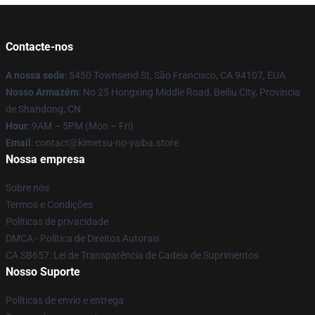
Contacte-nos
A nossa sede
: 5450 Townsend St, São Francisco, CA 94107, EUA
Nosso Armazém
: No 25 Hongxing Middle Road, Beiliu City, Província
de Shandong, CN
Hour
: 9AM – 5PM (Mon – Fri)
Email
: contact@kimetsu-no-yaiba.store
Nossa empresa
Sobre nós
Termos e Condições
Políticas de privacidade
DMCA - Política de Direitos Autorais
CA SB657: Lei de Transparência de Cadeia de Suprimentos
Nosso Suporte
Políticas de envio e entrega