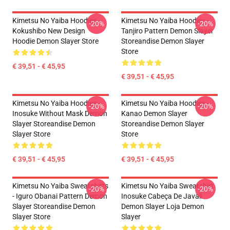
Kimetsu No Yaiba Hoodies -
Kimetsu No Yaiba Hoodies -
-20%
-20%
Kokushibo New Design
Tanjiro Pattern Demon Slayer
Hoodie Demon Slayer Store
Storeandise Demon Slayer
Store
€ 39,51 - € 45,95
€ 39,51 - € 45,95
Kimetsu No Yaiba Hoodies -
Kimetsu No Yaiba Hoodies -
-20%
-20%
Inosuke Without Mask Demon
Kanao Demon Slayer
Slayer Storeandise Demon
Storeandise Demon Slayer
Slayer Store
Store
€ 39,51 - € 45,95
€ 39,51 - € 45,95
Kimetsu No Yaiba Sweatshirts
Kimetsu No Yaiba Sweatshirt
-20%
-20%
- Iguro Obanai Pattern Demon
Inosuke Cabeça De Javali
Slayer Storeandise Demon
Demon Slayer Loja Demon
Slayer Store
Slayer