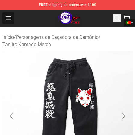
FREE
shipping on orders over $100
Kimetsu no Yaiba Store - Official Kimetsu no Yaiba Mer
Open menu
Início
/
Personagens de Caçadora de Demônio
/
Tanjiro Kamado Merch