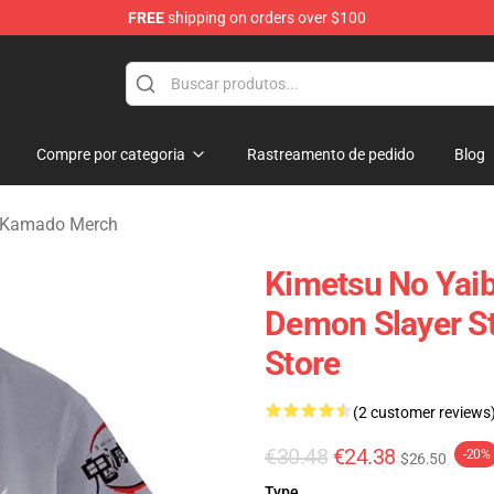
FREE
shipping on orders over $100
erchandise Shop
Compre por categoria
Rastreamento de pedido
Blog
 Kamado Merch
Kimetsu No Yaib
Demon Slayer S
Store
(2 customer reviews
€30.48
€24.38
-20%
$26.50
Type