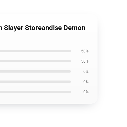
on Slayer Storeandise Demon
50%
50%
0%
0%
0%