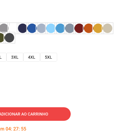
L
3XL
4XL
5XL
ADICIONAR AO CARRINHO
 em
04
:
27
:
54