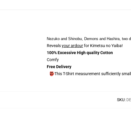
Nezuko and Shinobu, Demons and Hashira, two diff
Reveals
your ardour
for Kimetsu no Yaiba!
100% Excessive High quality Cotton
Comfy
Free Delivery
👺This T-Shirt measurement sufficiently sma
SKU
:
DE