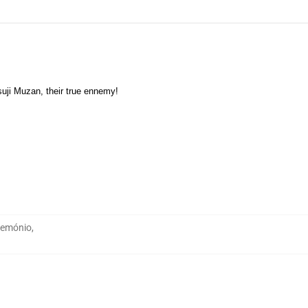
suji Muzan, their true ennemy!
Demónio
,