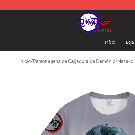
Kimetsu no Yaiba Store - Official Kimetsu no Yaiba M
Início
Loja
Início
/
Personagens de Caçadora de Demônio
/
Nezuko