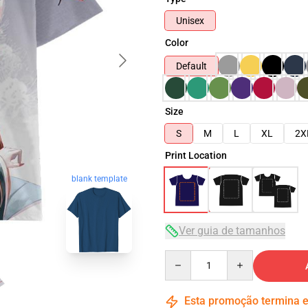
Unisex
Color
Default
Size
S
M
L
XL
2X
Print Location
blank template
Ver guia de tamanhos
Quantity
Esta promoção termina