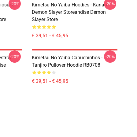
-20%
-20%
Inosuke
Kimetsu No Yaiba Hoodies - Kanao
Demon Slayer Storeandise Demon
ore
Slayer Store
€ 39,51 - € 45,95
-20%
-20%
estroy"
Kimetsu No Yaiba Capuchinhos -
ise
Tanjiro Pullover Hoodie RB0708
€ 39,51 - € 45,95