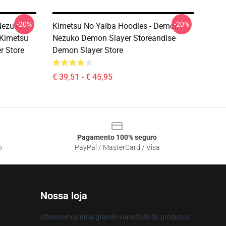
-20%
-20%
Nezuko
Kimetsu No Yaiba Hoodies - Demon
Kimetsu
Nezuko Demon Slayer Storeandise
r Store
Demon Slayer Store
€ 39,51 - € 45,95
Pagamento 100% seguro
o
PayPal / MasterCard / Visa
Nossa loja
Oferecemos uma grande variedade de produtos