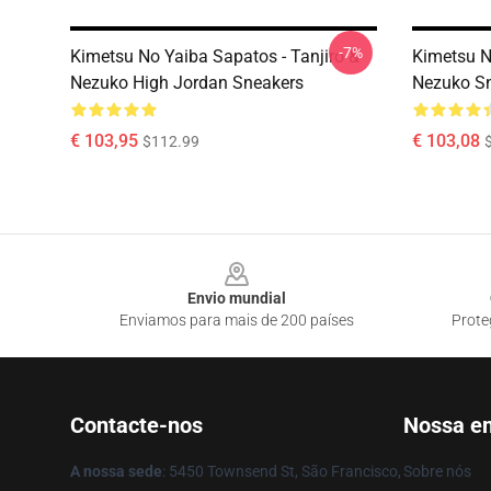
-7%
Kimetsu No Yaiba Sapatos - Tanjiro &
Kimetsu N
Nezuko High Jordan Sneakers
Nezuko S
€ 103,95
€ 103,08
$112.99
Footer
Envio mundial
Enviamos para mais de 200 países
Prote
Contacte-nos
Nossa e
A nossa sede
: 5450 Townsend St, São Francisco,
Sobre nós