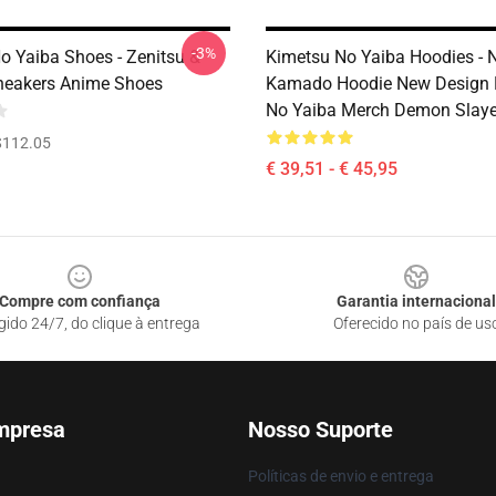
-3%
o Yaiba Shoes - Zenitsu &
Kimetsu No Yaiba Hoodies - 
neakers Anime Shoes
Kamado Hoodie New Design 
No Yaiba Merch Demon Slaye
$112.05
€ 39,51 - € 45,95
Compre com confiança
Garantia internacional
gido 24/7, do clique à entrega
Oferecido no país de us
mpresa
Nosso Suporte
Políticas de envio e entrega