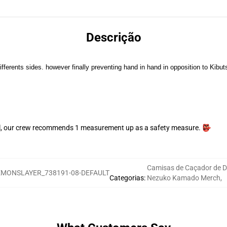
Descrição
erents sides. however finally preventing hand in hand in opposition to Kibut
ll, our crew recommends 1 measurement up as a safety measure. 👺
Camisas de Caçador de 
MONSLAYER_738191-08-DEFAULT
Categorias
:
Nezuko Kamado Merch
,