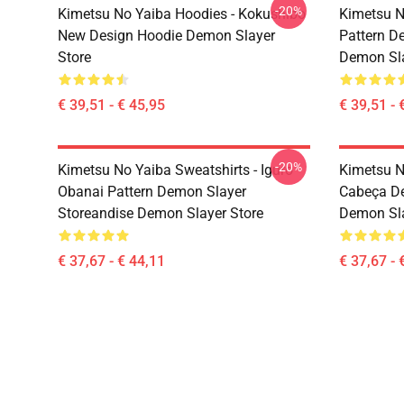
-20%
Kimetsu No Yaiba Hoodies - Kokushibo
Kimetsu N
New Design Hoodie Demon Slayer
Pattern D
Store
Demon Sla
€ 39,51 - € 45,95
€ 39,51 - 
-20%
Kimetsu No Yaiba Sweatshirts - Iguro
Kimetsu N
Obanai Pattern Demon Slayer
Cabeça De
Storeandise Demon Slayer Store
Demon Sl
€ 37,67 - € 44,11
€ 37,67 - 