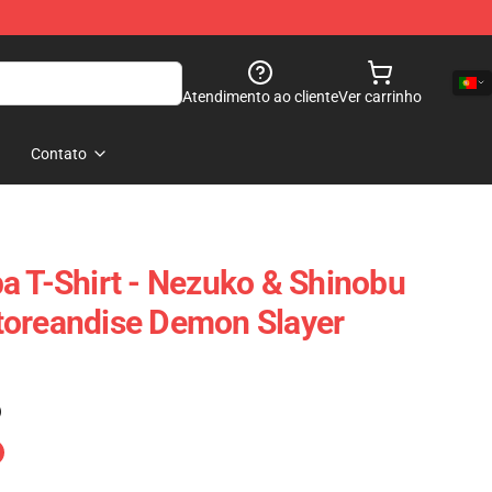
Atendimento ao cliente
Ver carrinho
Contato
a T-Shirt - Nezuko & Shinobu
toreandise Demon Slayer
)