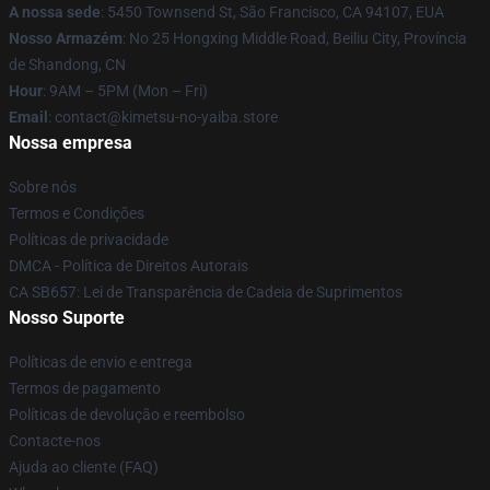
A nossa sede
: 5450 Townsend St, São Francisco, CA 94107, EUA
Nosso Armazém
: No 25 Hongxing Middle Road, Beiliu City, Província
de Shandong, CN
Hour
: 9AM – 5PM (Mon – Fri)
Email
: contact@kimetsu-no-yaiba.store
Nossa empresa
Sobre nós
Termos e Condições
Políticas de privacidade
DMCA - Política de Direitos Autorais
CA SB657: Lei de Transparência de Cadeia de Suprimentos
Nosso Suporte
Políticas de envio e entrega
Termos de pagamento
Políticas de devolução e reembolso
Contacte-nos
Ajuda ao cliente (FAQ)