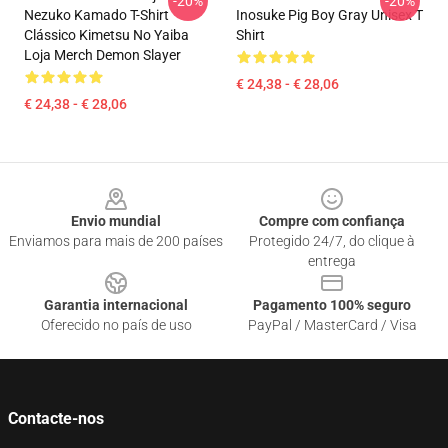
-20%
-20%
Nezuko Kamado T-Shirt
Inosuke Pig Boy Gray Unisex T
Clássico Kimetsu No Yaiba
Shirt
Loja Merch Demon Slayer
€ 24,38 - € 28,06
€ 24,38 - € 28,06
Footer
Envio mundial
Compre com confiança
Enviamos para mais de 200 países
Protegido 24/7, do clique à
entrega
Garantia internacional
Pagamento 100% seguro
Oferecido no país de uso
PayPal / MasterCard / Visa
Contacte-nos