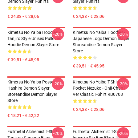
Demon Slayer T-Shirts
Slayer T-Shirts
€ 24,38 - € 28,06
€ 24,38 - € 28,06
Kimetsu No Yaiba Hoodies -
Kimetsu No Yaiba Hoodies -
-20%
-20%
Tanjiro Style Unisex Pullover
Japanese Logo Demon Slayer
Hoodie Demon Slayer Store
Storeandise Demon Slayer
Store
€ 39,51 - € 45,95
€ 39,51 - € 45,95
Kimetsu No Yaiba Poster
Kimetsu No Yaiba T-Shirts -
-20%
-20%
Hashira Demon Slayer
Pocket Nezuko - Onii-Chan?
Storeandise Demon Slayer
Ver Classic T-Shirt RB0708
Store
€ 24,38 - € 28,06
€ 18,21 - € 42,22
Fullmetal Alchemist T-Shirts -
Fullmetal Alchemist T-Shirts -
-20%
-20%
Tanjirou Kamado Eyes
Inosuke Pig Boy Black Unisex