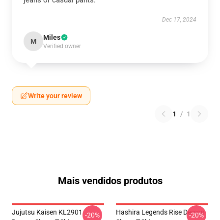
jeans or casual pants.
Dec 17, 2024
Miles
M
Verified owner
Write your review
1
/
1
Mais vendidos produtos
Jujutsu Kaisen KL2901
Hashira Legends Rise Demon
-20%
-20%