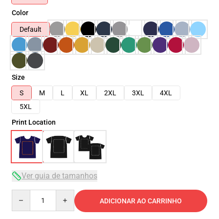
Color
Default
Size
S
M
L
XL
2XL
3XL
4XL
5XL
Print Location
Ver guia de tamanhos
Quantity
ADICIONAR AO CARRINHO