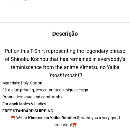
Descrição
Put on this T-Shirt representing the legendary phrase
of Shinobu Kochou that has remained in everybody's
reminiscence from the anime Kimetsu no Yaiba
"moshi moshi"
!
Materials:
Poly-Cotton
3D digital printing, screen-printed, unique design
Proprieties
:
snug and comfortable
For
each
Males & Ladies
FREE STANDARD SHIPPING
⛩️ We, at
Kimetsu no Yaiba Retailer
®, want you a very good
procuring!⛩️