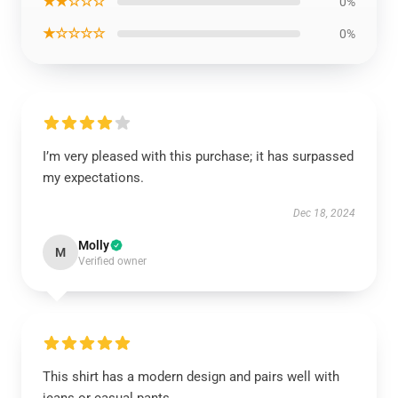
★★☆☆☆
0%
★☆☆☆☆
0%
I’m very pleased with this purchase; it has surpassed
my expectations.
Dec 18, 2024
Molly
M
Verified owner
This shirt has a modern design and pairs well with