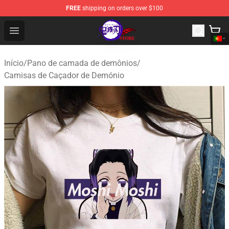
FREE
shipping on orders over $100
Kimetsu no Yaiba Store - Official Kimetsu no Yaiba Mer
Open menu
Início
/
Pano de camada de demônios
/
Camisas de Caçador de Demónio