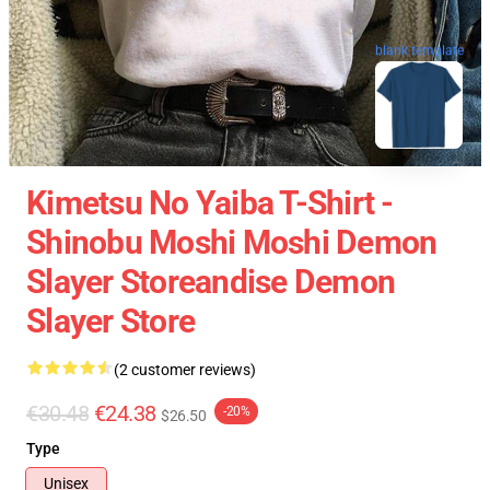
blank template
Kimetsu No Yaiba T-Shirt -
Shinobu Moshi Moshi Demon
Slayer Storeandise Demon
Slayer Store
(2 customer reviews)
€30.48
€24.38
-20%
$26.50
Type
Unisex