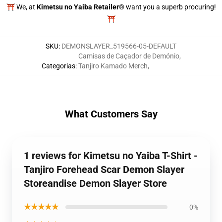
⛩️ We, at
Kimetsu no Yaiba Retailer®
want you a superb procuring!
⛩️
SKU
:
DEMONSLAYER_519566-05-DEFAULT
Camisas de Caçador de Demónio
,
Categorias
:
Tanjiro Kamado Merch
,
What Customers Say
1 reviews for Kimetsu no Yaiba T-Shirt -
Tanjiro Forehead Scar Demon Slayer
Storeandise Demon Slayer Store
★★★★★
0%