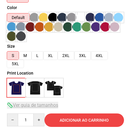
Color
Default
Size
S
M
L
XL
2XL
3XL
4XL
5XL
Print Location
Ver guia de tamanhos
Quantity
ADICIONAR AO CARRINHO