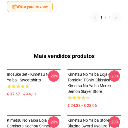
Write your review
1
/
1
Mais vendidos produtos
Inosuke Set - Kimetsu No
Kimetsu No Yaiba Loja - Giyu
-20%
-20%
Yaiba - Sweatshirts
Tomioka T-Shirt Clássica
Kimetsu No Yaiba Merch
Demon Slayer Store
€ 37,67 - € 44,11
€ 24,38 - € 28,06
Kimetsu No Yaiba Loja -
Kimetsu No Yaiba Store -
-20%
-20%
Camiseta Kochou Shinobu
Blazing Sword Kyojuro T-Shirt