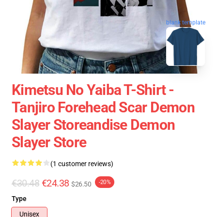
blank template
Kimetsu No Yaiba T-Shirt -
Tanjiro Forehead Scar Demon
Slayer Storeandise Demon
Slayer Store
(1 customer reviews)
€30.48
€24.38
-20%
$26.50
Type
Unisex