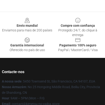
Footer
Envio mundial
Compre com confiança
Enviamos para mais de 200 países
Protegido 24/7, do clique à
entrega
Garantia internacional
Pagamento 100% seguro
Oferecido no país de uso
PayPal / MasterCard / Visa
Contacte-nos
A nossa sede
: 5450 Townsend St, São Francisco, CA 94107, EUA
Nosso Armazém
: No 25 Hongxing Middle Road, Beiliu City, Província
de Shandong, CN
Hour
: 9AM – 5PM (Mon – Fri)
Email
: contact@kimetsu-no-yaiba.store