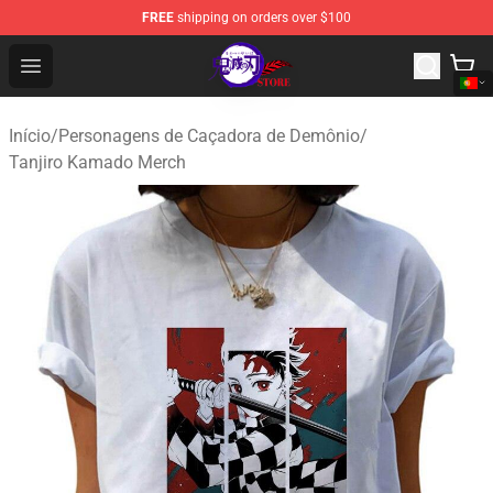
FREE
shipping on orders over $100
Kimetsu no Yaiba Store - Official Kimetsu no Yaiba Mer
Open menu
Início
/
Personagens de Caçadora de Demônio
/
Tanjiro Kamado Merch