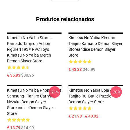
Produtos relacionados
Kimetsu No Yaiba Store -
Kimetsu No Yaiba Kimono
Kamado Tanjirou Action
Tanjiro Kamado Demon Slayer
Figure 1193# PVC Toys
Storeandise Demon Slayer
Kimetsu No Yaiba Merch
Store
Demon Slayer Store
€ 43,23
$46.99
€ 35,83
$38.95
Kimetsu No Yaiba Phone Case
Kimetsu No Yaiba Loja -
-21%
-20%
Samsung - Tanjiro Carrying
Tanjiro Rui Batlle Puzzle
Nezuko Demon Slayer
Demon Slayer Store
Storeandise Demon Slayer
Store
€ 21,98 - € 40,02
€ 13,79
$14.99