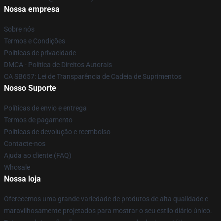
Nossa empresa
Sobre nós
Termos e Condições
Políticas de privacidade
DMCA - Política de Direitos Autorais
CA SB657: Lei de Transparência de Cadeia de Suprimentos
Nosso Suporte
Políticas de envio e entrega
Termos de pagamento
Políticas de devolução e reembolso
Contacte-nos
Ajuda ao cliente (FAQ)
Whosale
Nossa loja
Oferecemos uma grande variedade de produtos de alta qualidade e
maravilhosamente projetados para mostrar o seu estilo diário único.