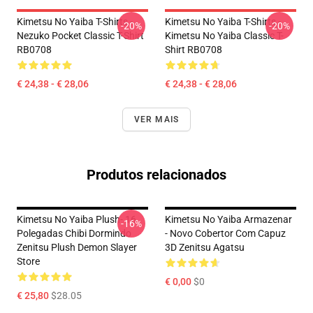
Kimetsu No Yaiba T-Shirts -
Kimetsu No Yaiba T-Shirts -
-20%
-20%
Nezuko Pocket Classic T-Shirt
Kimetsu No Yaiba Classic T-
RB0708
Shirt RB0708
€ 24,38 - € 28,06
€ 24,38 - € 28,06
VER MAIS
Produtos relacionados
Kimetsu No Yaiba Plush- 16
Kimetsu No Yaiba Armazenar
-16%
Polegadas Chibi Dormindo
- Novo Cobertor Com Capuz
Zenitsu Plush Demon Slayer
3D Zenitsu Agatsu
Store
€ 0,00
$0
€ 25,80
$28.05