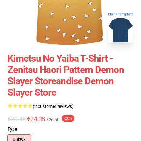
blank template
Kimetsu No Yaiba T-Shirt -
Zenitsu Haori Pattern Demon
Slayer Storeandise Demon
Slayer Store
(2 customer reviews)
€30.48
€24.38
-20%
$26.50
Type
Unisex