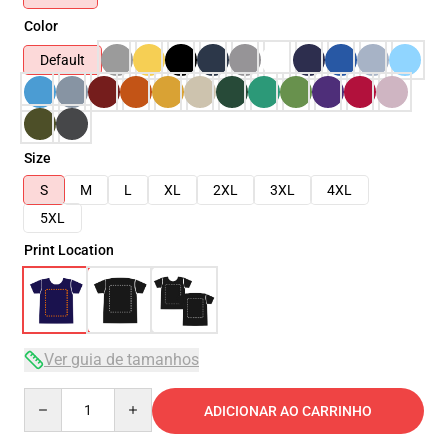
Color
Default
Size
S
M
L
XL
2XL
3XL
4XL
5XL
Print Location
Ver guia de tamanhos
Quantity
ADICIONAR AO CARRINHO