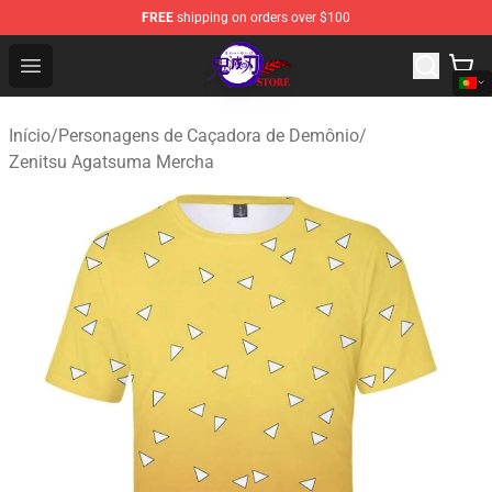
FREE
shipping on orders over $100
Kimetsu no Yaiba Store - Official Kimetsu no Yaiba Mer
Open menu
Início
/
Personagens de Caçadora de Demônio
/
Zenitsu Agatsuma Mercha