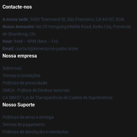
Contacte-nos
A nossa sede
: 5450 Townsend St, São Francisco, CA 94107, EUA
Nosso Armazém
: No 25 Hongxing Middle Road, Beiliu City, Província
de Shandong, CN
Hour
: 9AM – 5PM (Mon – Fri)
Email
: contact@kimetsu-no-yaiba.store
Nossa empresa
Sobre nós
Termos e Condições
Políticas de privacidade
DMCA - Política de Direitos Autorais
CA SB657: Lei de Transparência de Cadeia de Suprimentos
Nosso Suporte
Políticas de envio e entrega
Termos de pagamento
Políticas de devolução e reembolso