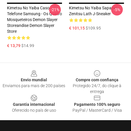
Kimetsu No Yaiba Caso
Kimetsu No Yaiba Sapatos -
-21%
-5%
Telefone Samsung - Os Quatro
Zenitsu Lath J-Sneaker
Mosqueteiros Demon Slayer
Storeandise Demon Slayer
€ 101,15
$109.95
Store
€ 13,79
$14.99
Footer
Envio mundial
Compre com confiança
Enviamos para mais de 200 países
Protegido 24/7, do clique à
entrega
Garantia internacional
Pagamento 100% seguro
Oferecido no país de uso
PayPal / MasterCard / Visa