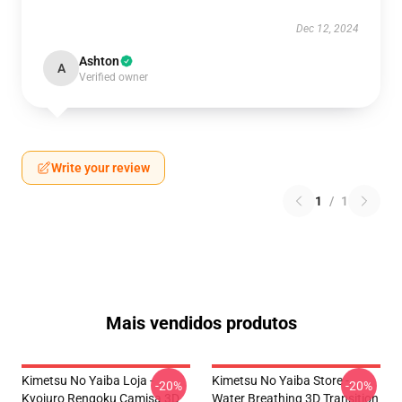
Dec 12, 2024
Ashton
A
Verified owner
Write your review
1
/
1
Mais vendidos produtos
Kimetsu No Yaiba Loja -
Kimetsu No Yaiba Store -
-20%
-20%
Kyojuro Rengoku Camisa 3D
Water Breathing 3D Transition