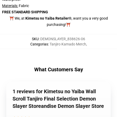
Materials:
Fabric
FREE STANDARD SHIPPING
⛩️ We, at
Kimetsu no Yaiba Retailer®
, want you a very good
purchasing!⛩️
SKU
:
DEMONSLAYER_838626-06
Categorias
:
Tanjiro Kamado Merch
,
What Customers Say
1 reviews for Kimetsu no Yaiba Wall
Scroll Tanjiro Final Selection Demon
Slayer Storeandise Demon Slayer Store