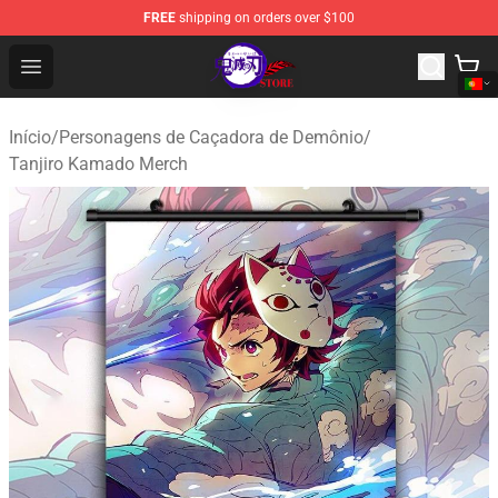
FREE
shipping on orders over $100
Kimetsu no Yaiba Store - Official Kimetsu no Yaiba Mer
Open menu
Início
/
Personagens de Caçadora de Demônio
/
Tanjiro Kamado Merch