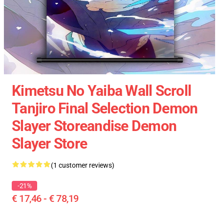
Kimetsu No Yaiba Wall Scroll
Tanjiro Final Selection Demon
Slayer Storeandise Demon
Slayer Store
(1 customer reviews)
-21%
€ 17,46 - € 78,19