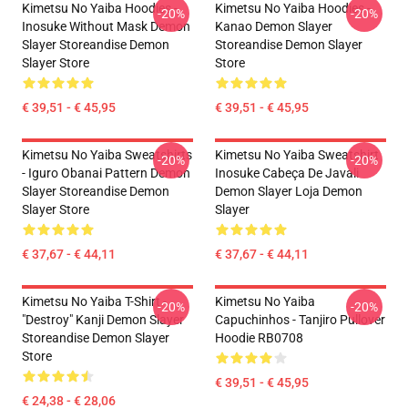
Kimetsu No Yaiba Hoodies -
Kimetsu No Yaiba Hoodies -
-20%
-20%
Inosuke Without Mask Demon
Kanao Demon Slayer
Slayer Storeandise Demon
Storeandise Demon Slayer
Slayer Store
Store
€ 39,51 - € 45,95
€ 39,51 - € 45,95
Kimetsu No Yaiba Sweatshirts
Kimetsu No Yaiba Sweatshirt
-20%
-20%
- Iguro Obanai Pattern Demon
Inosuke Cabeça De Javali
Slayer Storeandise Demon
Demon Slayer Loja Demon
Slayer Store
Slayer
€ 37,67 - € 44,11
€ 37,67 - € 44,11
Kimetsu No Yaiba T-Shirt -
Kimetsu No Yaiba
-20%
-20%
"Destroy" Kanji Demon Slayer
Capuchinhos - Tanjiro Pullover
Storeandise Demon Slayer
Hoodie RB0708
Store
€ 39,51 - € 45,95
€ 24,38 - € 28,06