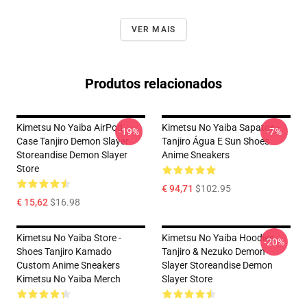
VER MAIS
Produtos relacionados
Kimetsu No Yaiba AirPod
Kimetsu No Yaiba Sapatos -
-19%
-7%
Case Tanjiro Demon Slayer
Tanjiro Água E Sun Shoes
Storeandise Demon Slayer
Anime Sneakers
Store
€ 94,71
$102.95
€ 15,62
$16.98
Kimetsu No Yaiba Store -
Kimetsu No Yaiba Hoodies -
-20%
Shoes Tanjiro Kamado
Tanjiro & Nezuko Demon
Custom Anime Sneakers
Slayer Storeandise Demon
Kimetsu No Yaiba Merch
Slayer Store