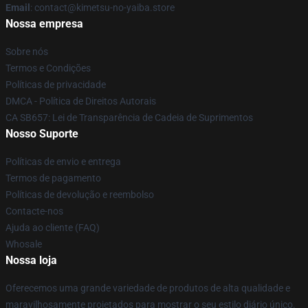
Email
: contact@kimetsu-no-yaiba.store
Nossa empresa
Sobre nós
Termos e Condições
Políticas de privacidade
DMCA - Política de Direitos Autorais
CA SB657: Lei de Transparência de Cadeia de Suprimentos
Nosso Suporte
Políticas de envio e entrega
Termos de pagamento
Políticas de devolução e reembolso
Contacte-nos
Ajuda ao cliente (FAQ)
Whosale
Nossa loja
Oferecemos uma grande variedade de produtos de alta qualidade e
maravilhosamente projetados para mostrar o seu estilo diário único.