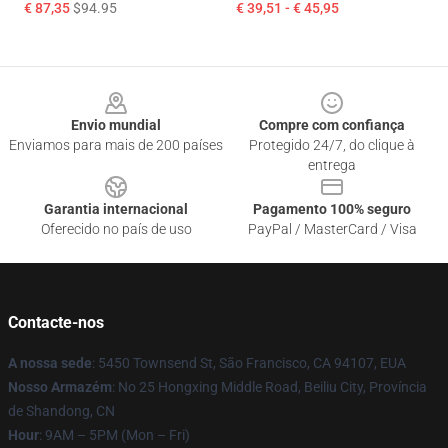
€ 87,35
$94.95
€ 39,51 - € 45,95
Footer
Envio mundial
Compre com confiança
Enviamos para mais de 200 países
Protegido 24/7, do clique à
entrega
Garantia internacional
Pagamento 100% seguro
Oferecido no país de uso
PayPal / MasterCard / Visa
Contacte-nos
A nossa sede
: 5450 Townsend St, São Francisco, CA 94107, EUA
Nosso Armazém
: No 25 Hongxing Middle Road, Beiliu City, Província
de Shandong, CN
Hour
: 9AM – 5PM (Mon – Fri)