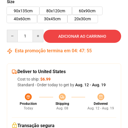
Size
90x135cm
80x120cm
60x90cm
40x60cm
30x45cm
20x30cm
Quantity
ADICIONAR AO CARRINHO
Esta promoção termina em
04
:
47
:
54
Deliver to United States
Cost to ship:
$6.99
Standard - Order today to get by
Aug. 12 - Aug. 19
Production
Shipping
Delivered
Today
Aug. 08
Aug. 12 - Aug. 19
Transação segura