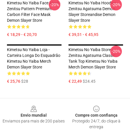
Kimetsu No Yaiba Face Mask-
Kimetsu No Yaiba Hoodies -
-20%
-20%
Zenitsu Pattern Premium
Zenitsu Agatsuma Demon
Carbon Filter Face Mask
Slayer Storeandise Demon
Demon Slayer Store
Slayer Store
€ 18,29 - € 20,70
€ 39,51 - € 45,95
Kimetsu No Yaiba Loja -
Kimetsu No Yaiba Store -
-20%
Carteira Longa Do Esquadrão
Zenitsu Agatsuma Classic
Kimetsu No Yaiba Merch
Tank Top Kimetsu No Yaiba
Demon Slayer Store
Merch Demon Slayer Store
€ 25,76
$28
€ 22,49
$24.45
Footer
Envio mundial
Compre com confiança
Enviamos para mais de 200 países
Protegido 24/7, do clique à
entrega