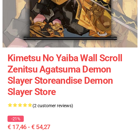
Kimetsu No Yaiba Wall Scroll
Zenitsu Agatsuma Demon
Slayer Storeandise Demon
Slayer Store
(2 customer reviews)
-21%
€ 17,46 - € 54,27