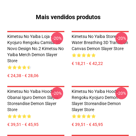
Mais vendidos produtos
Kimetsu No Yaiba Loja -
Kimetsu No Yaiba Store -
-20%
-20%
Kyojuro Rengoku Camisa 3D
Water Breathing 3D Transition
Novo Design No.2 Kimetsu No
Canvas Demon Slayer Store
Yaiba Merch Demon Slayer
Store
€ 18,21 - € 42,22
€ 24,38 - € 28,06
Kimetsu No Yaiba Hoodies -
Kimetsu No Yaiba Hoodies -
-20%
-20%
Obanai Iguro Demon Slayer
Rengoku Kyojuro Demon
Storeandise Demon Slayer
Slayer Storeandise Demon
Store
Slayer Store
€ 39,51 - € 45,95
€ 39,51 - € 45,95