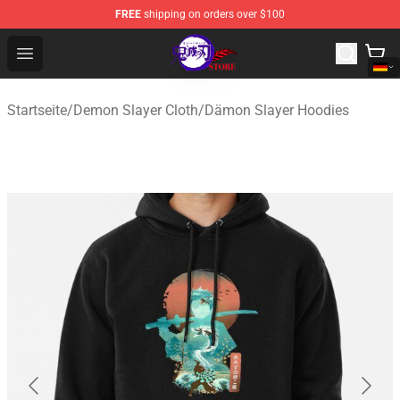
FREE
shipping on orders over $100
Kimetsu no Yaiba Store - Official Kimetsu no Yaiba Mer
Open menu
Startseite
/
Demon Slayer Cloth
/
Dämon Slayer Hoodies