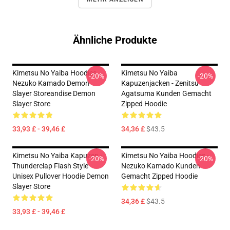
Ähnliche Produkte
Kimetsu No Yaiba Hoodies -
Kimetsu No Yaiba
-20%
-20%
Nezuko Kamado Demon
Kapuzenjacken - Zenitsu
Slayer Storeandise Demon
Agatsuma Kunden Gemacht
Slayer Store
Zipped Hoodie
33,93 £ - 39,46 £
34,36 £
$43.5
Kimetsu No Yaiba Kapuzen -
Kimetsu No Yaiba Hoodies -
-20%
-20%
Thunderclap Flash Style
Nezuko Kamado Kunden
Unisex Pullover Hoodie Demon
Gemacht Zipped Hoodie
Slayer Store
34,36 £
$43.5
33,93 £ - 39,46 £