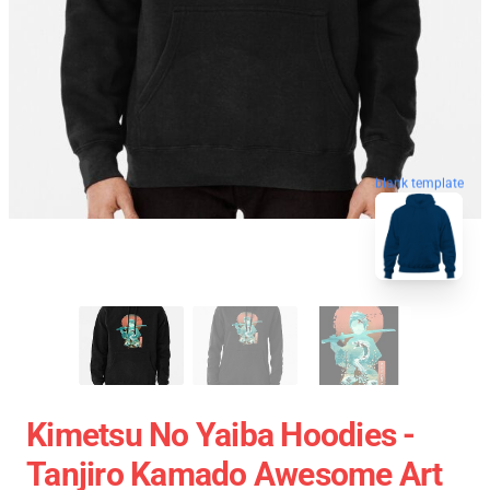
blank template
Kimetsu No Yaiba Hoodies -
Tanjiro Kamado Awesome Art