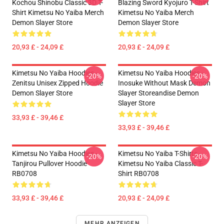
Kochou Shinobu Classic 3D T-
Blazing Sword Kyojuro T-Shirt
Shirt Kimetsu No Yaiba Merch
Kimetsu No Yaiba Merch
Demon Slayer Store
Demon Slayer Store
20,93 £ - 24,09 £
20,93 £ - 24,09 £
Kimetsu No Yaiba Hoodies -
Kimetsu No Yaiba Hoodies -
-20%
-20%
Zenitsu Unisex Zipped Hoodie
Inosuke Without Mask Demon
Demon Slayer Store
Slayer Storeandise Demon
Slayer Store
33,93 £ - 39,46 £
33,93 £ - 39,46 £
Kimetsu No Yaiba Hoodies -
Kimetsu No Yaiba T-Shirts -
-20%
-20%
Tanjirou Pullover Hoodie
Kimetsu No Yaiba Classic T-
RB0708
Shirt RB0708
33,93 £ - 39,46 £
20,93 £ - 24,09 £
MEHR ANZEIGEN