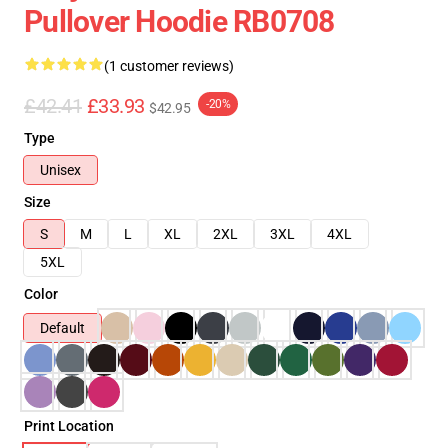
Pullover Hoodie RB0708
(1 customer reviews)
£42.41
£33.93
-20%
$42.95
Type
Unisex
Size
S
M
L
XL
2XL
3XL
4XL
5XL
Color
Default
Print Location