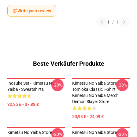
Write your review
1
/
1
Beste Verkäufer Produkte
Inosuke Set - Kimetsu No
Kimetsu No Yaiba Store - Giyu
-20%
-20%
Yaiba - Sweatshirts
Tomioka Classic T-Shirt
Kimetsu No Yaiba Merch
Demon Slayer Store
32,35 £ - 37,88 £
20,93 £ - 24,09 £
Kimetsu No Yaiba Store -
Kimetsu No Yaiba Store -
-20%
-20%