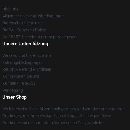
Über uns
Allgemeine Geschäftsbedingungen
Datenschutzrichtlinien
DMCA - Copyright Policy
CA SB657: Lieferkettentransparenzgesetz
Unsere Unterstützung
Versand und Lieferrichtlinien
Zahlungsbedingungen
Return & Refund Richtlinien
Kontaktieren Sie uns
Kundenhilfe (FAQ)
Werdegang
Unser Shop
Wir bieten eine Vielzahl von hochwertigen und wunderbar gestalteten
Produkten, um Ihren einzigartigen Alltagsstil zu zeigen. Diese
Produkte sind nicht nur dem ästhetischen Design zuliebe.