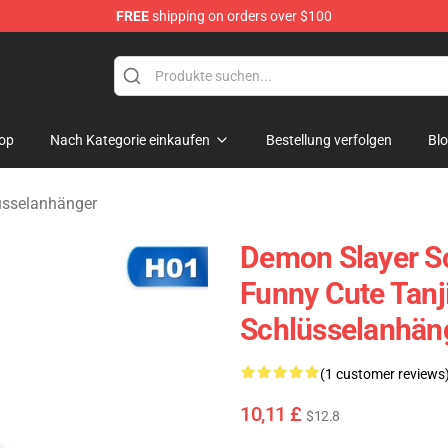
FREE
shipping on orders over $100
erchandise Shop
op
Nach Kategorie einkaufen
Bestellung verfolgen
Bl
üsselanhänger
Demon Slayer S
Funny Cute Tanj
Schlüsselanhän
(1 customer reviews
10,11 £
$12.8