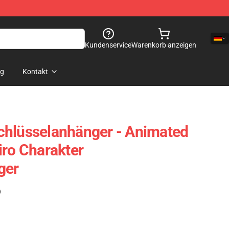
Kundenservice
Warenkorb anzeigen
og
Kontakt
chlüsselanhänger - Animated
iro Charakter
ger
)