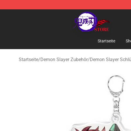
Kimetsu no Yaiba Store - Official Kimetsu no Yaiba M
Startseite
Sh
Startseite
/
Demon Slayer Zubehör
/
Demon Slayer Schl