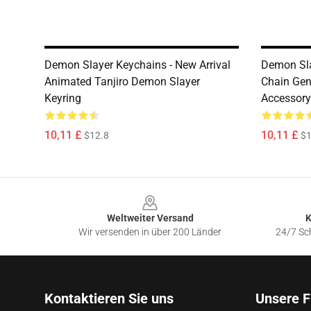
Demon Slayer Keychains - New Arrival
Demon Sla
Animated Tanjiro Demon Slayer
Chain Gen
Keyring
Accessory
10,11 £
10,11 £
$12.8
$1
Footer
Weltweiter Versand
K
Wir versenden in über 200 Länder
24/7 Sch
Kontaktieren Sie uns
Unsere F