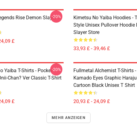
-20%
egends Rise Demon Slayer T-
Kimetsu No Yaiba Hoodies - T
Style Unisex Pullover Hoodi
Slayer Store
24,09 £
33,93 £ - 39,46 £
-20%
 Yaiba T-Shirts - Pocket
Fullmetal Alchemist T-Shirts -
nii-Chan? Ver Classic T-Shirt
Kamado Eyes Graphic Haraju
Cartoon Black Unisex T Shirt
24,09 £
20,93 £ - 24,09 £
MEHR ANZEIGEN