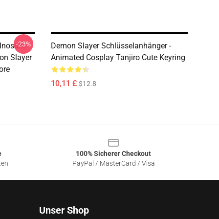
-23%
 Inosuke
Demon Slayer Schlüsselanhänger -
on Slayer
Animated Cosplay Tanjiro Cute Keyring
ore
10,11 £
$12.8
e
100% Sicherer Checkout
ten
PayPal / MasterCard / Visa
Unser Shop