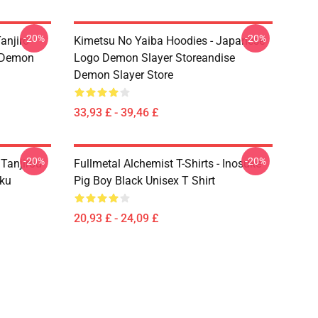
-20%
-20%
anjiro
Kimetsu No Yaiba Hoodies - Japanese
e Demon
Logo Demon Slayer Storeandise
Demon Slayer Store
33,93 £ - 39,46 £
-20%
-20%
 Tanjirou
Fullmetal Alchemist T-Shirts - Inosuke
ku
Pig Boy Black Unisex T Shirt
20,93 £ - 24,09 £