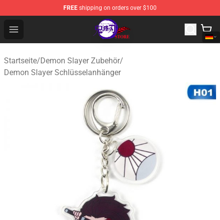
FREE
shipping on orders over $100
Kimetsu no Yaiba Store - Official Kimetsu no Yaiba Mer
Open menu
Startseite
/
Demon Slayer Zubehör
/
Demon Slayer Schlüsselanhänger