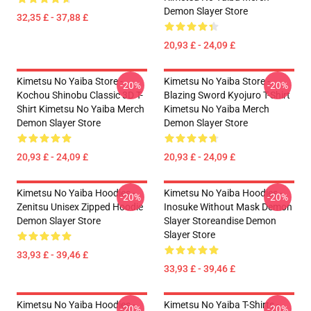
Demon Slayer Store
32,35 £ - 37,88 £
20,93 £ - 24,09 £
Kimetsu No Yaiba Store -
Kimetsu No Yaiba Store -
-20%
-20%
Kochou Shinobu Classic 3D T-
Blazing Sword Kyojuro T-Shirt
Shirt Kimetsu No Yaiba Merch
Kimetsu No Yaiba Merch
Demon Slayer Store
Demon Slayer Store
20,93 £ - 24,09 £
20,93 £ - 24,09 £
Kimetsu No Yaiba Hoodies -
Kimetsu No Yaiba Hoodies -
-20%
-20%
Zenitsu Unisex Zipped Hoodie
Inosuke Without Mask Demon
Demon Slayer Store
Slayer Storeandise Demon
Slayer Store
33,93 £ - 39,46 £
33,93 £ - 39,46 £
Kimetsu No Yaiba Hoodies -
Kimetsu No Yaiba T-Shirts -
-20%
-20%