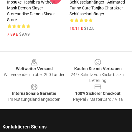
Inosuke Hashibira Without
Schlüsselanhänger - Animated
Mask Demon Slayer
Funny Cute Tanjiro Charakter
Storeandise Demon Slayer
Schlüsselanhänger
Store
10,11 £
$12.8
7,89 £
$9.99
Footer
Weltweiter Versand
Kaufen Sie mit Vertrauen
Wir versenden in über 200 Länder
24/7 Schutz von Klicks bis zur
Lieferung
Internationale Garantie
100% Sicherer Checkout
Im Nutzungsland angeboten
PayPal / MasterCard / Visa
Kontaktieren Sie uns