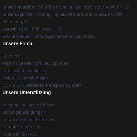
Unser Hauptbüro
: 5450 Townsend St, San Francisco, CA 94107, US
Unser Lager
: Nr. 25 Hongxing Middle Road, Stadt Beiliu, Provinz
Shandong, CN
Geruch
: 9AM – 5PM (Mon – Fri)
E-Mail senden
: contact@kimetsu-no-yaibastore.
Unsere Firma
Über uns
Allgemeine Geschäftsbedingungen
Datenschutzrichtlinien
DMCA - Copyright Policy
CA SB657: Lieferkettentransparenzgesetz
Unsere Unterstützung
Versand und Lieferrichtlinien
Zahlungsbedingungen
Return & Refund Richtlinien
Kontaktieren Sie uns
Kundenhilfe (FAQ)