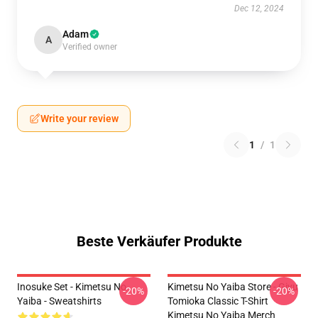
Dec 12, 2024
Adam
A
Verified owner
Write your review
1
/
1
Beste Verkäufer Produkte
Inosuke Set - Kimetsu No
Kimetsu No Yaiba Store - Giyu
-20%
-20%
Yaiba - Sweatshirts
Tomioka Classic T-Shirt
Kimetsu No Yaiba Merch