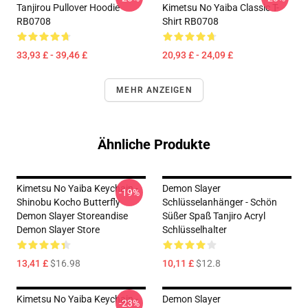
Tanjirou Pullover Hoodie
Kimetsu No Yaiba Classic T-
RB0708
Shirt RB0708
33,93 £ - 39,46 £
20,93 £ - 24,09 £
MEHR ANZEIGEN
Ähnliche Produkte
Kimetsu No Yaiba Keychain -
Demon Slayer
-19%
Shinobu Kocho Butterfly
Schlüsselanhänger - Schön
Demon Slayer Storeandise
Süßer Spaß Tanjiro Acryl
Demon Slayer Store
Schlüsselhalter
13,41 £
$16.98
10,11 £
$12.8
Kimetsu No Yaiba Keychain -
Demon Slayer
-23%