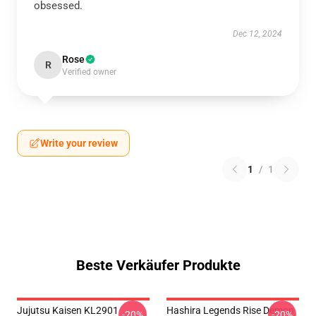
obsessed.
Dec 12, 2024
Rose
R
Verified owner
Write your review
1
/
1
Beste Verkäufer Produkte
Jujutsu Kaisen KL2901
Hashira Legends Rise Demon
-20%
-20%