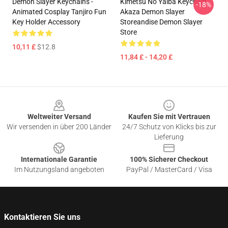
Demon Slayer Keychains -
Kimetsu No Yaiba Keychain
-18%
Animated Cosplay Tanjiro Fun
Akaza Demon Slayer
Key Holder Accessory
Storeandise Demon Slayer
Store
10,11 £
$12.8
11,84 £ - 14,20 £
Footer
Weltweiter Versand
Kaufen Sie mit Vertrauen
Wir versenden in über 200 Länder
24/7 Schutz von Klicks bis zur
Lieferung
Internationale Garantie
100% Sicherer Checkout
Im Nutzungsland angeboten
PayPal / MasterCard / Visa
Kontaktieren Sie uns