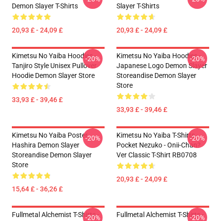
Demon Slayer T-Shirts
Slayer T-Shirts
20,93 £ - 24,09 £
20,93 £ - 24,09 £
Kimetsu No Yaiba Hoodies -
Kimetsu No Yaiba Hoodies -
-20%
-20%
Tanjiro Style Unisex Pullover
Japanese Logo Demon Slayer
Hoodie Demon Slayer Store
Storeandise Demon Slayer
Store
33,93 £ - 39,46 £
33,93 £ - 39,46 £
Kimetsu No Yaiba Poster
Kimetsu No Yaiba T-Shirts -
-20%
-20%
Hashira Demon Slayer
Pocket Nezuko - Onii-Chan?
Storeandise Demon Slayer
Ver Classic T-Shirt RB0708
Store
20,93 £ - 24,09 £
15,64 £ - 36,26 £
Fullmetal Alchemist T-Shirts -
Fullmetal Alchemist T-Shirts -
-20%
-20%