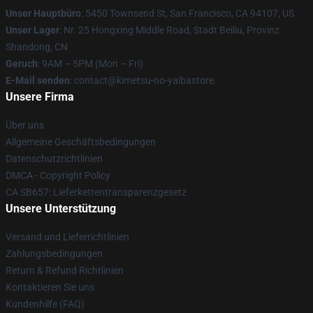
Unser Hauptbüro
: 5450 Townsend St, San Francisco, CA 94107, US
Unser Lager
: Nr. 25 Hongxing Middle Road, Stadt Beiliu, Provinz
Shandong, CN
Geruch
: 9AM – 5PM (Mon – Fri)
E-Mail senden
: contact@kimetsu-no-yaibastore.
Unsere Firma
Über uns
Allgemeine Geschäftsbedingungen
Datenschutzrichtlinien
DMCA - Copyright Policy
CA SB657: Lieferkettentransparenzgesetz
Unsere Unterstützung
Versand und Lieferrichtlinien
Zahlungsbedingungen
Return & Refund Richtlinien
Kontaktieren Sie uns
Kundenhilfe (FAQ)