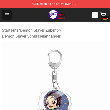
FREE
shipping on orders over $100
Kimetsu no Yaiba Store - Official Kimetsu no Yaiba Mer
Open menu
Startseite
/
Demon Slayer Zubehör
/
Demon Slayer Schlüsselanhänger