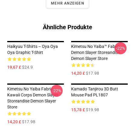
MEHR ANZEIGEN
Ähnliche Produkte
Haikyuu T-Shirts – Oya Oya
Kimetsu No Yaiba™ Fabric
-22%
Oya Graphic T-Shirt
Demon Slayer Storeandise
Demon Slayer Store
19,67 £
$24.9
14,20 £
$17.98
Kimetsu No Yaiba Fabric
Kamado Tanjirou 3D Butt
-22%
Kawaii Corps Demon Slayer
Mouse Pad PL1807
Storeandise Demon Slayer
Store
15,78 £
$19.98
14,20 £
$17.98