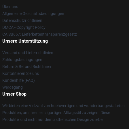
Über uns
Allgemeine Geschäftsbedingungen
Datenschutzrichtlinien
DMCA - Copyright Policy
CA SB657: Lieferkettentransparenzgesetz
Unsere Unterstützung
Versand und Lieferrichtlinien
Zahlungsbedingungen
Return & Refund Richtlinien
Kontaktieren Sie uns
Kundenhilfe (FAQ)
Werdegang
Unser Shop
Wir bieten eine Vielzahl von hochwertigen und wunderbar gestalteten
Produkten, um Ihren einzigartigen Alltagsstil zu zeigen. Diese
Produkte sind nicht nur dem ästhetischen Design zuliebe.