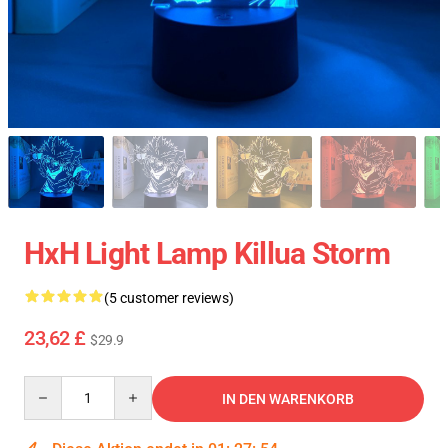
HxH Light Lamp Killua Storm
(5 customer reviews)
23,62 £
$29.9
Quantity
IN DEN WARENKORB