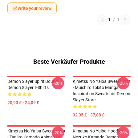
Write your review
1
/
1
Beste Verkäufer Produkte
Demon Slayer Spirit Bound
Kimetsu No Yaiba Sweatshirts
-20%
-20%
Demon Slayer T-Shirts
- Muichiro Tokito Manga
Insipiration Sweatshirt Demon
Slayer Store
20,93 £ - 24,09 £
32,35 £ - 37,88 £
Kimetsu No Yaiba Sweatshirts
Kimetsu No Yaiba Hoodies -
-20%
-20%
- Tanjiro Kamado Anime Mix
Nezuko Kamado Demon