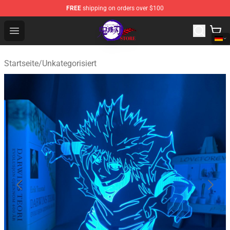
FREE
shipping on orders over $100
Kimetsu no Yaiba Store - Official Kimetsu no Yaiba Mer
Open menu
Startseite
/
Unkategorisiert