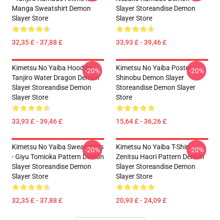
Manga Sweatshirt Demon
Slayer Storeandise Demon
Slayer Store
Slayer Store
32,35 £ - 37,88 £
33,93 £ - 39,46 £
Kimetsu No Yaiba Hoodies -
Kimetsu No Yaiba Poster
-20%
-20%
Tanjiro Water Dragon Demon
Shinobu Demon Slayer
Slayer Storeandise Demon
Storeandise Demon Slayer
Slayer Store
Store
33,93 £ - 39,46 £
15,64 £ - 36,26 £
Kimetsu No Yaiba Sweatshirts
Kimetsu No Yaiba T-Shirt -
-20%
-20%
- Giyu Tomioka Pattern Demon
Zenitsu Haori Pattern Demon
Slayer Storeandise Demon
Slayer Storeandise Demon
Slayer Store
Slayer Store
32,35 £ - 37,88 £
20,93 £ - 24,09 £