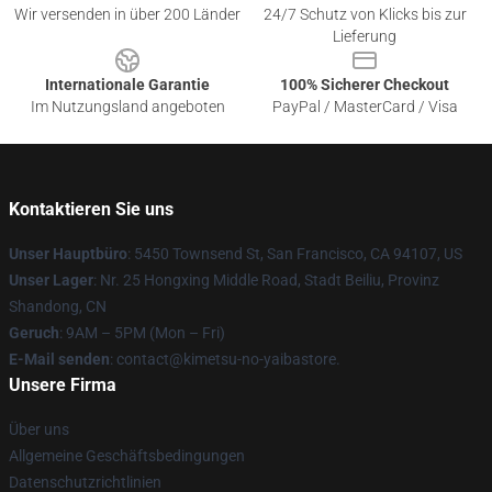
Wir versenden in über 200 Länder
24/7 Schutz von Klicks bis zur
Lieferung
Internationale Garantie
100% Sicherer Checkout
Im Nutzungsland angeboten
PayPal / MasterCard / Visa
Kontaktieren Sie uns
Unser Hauptbüro
: 5450 Townsend St, San Francisco, CA 94107, US
Unser Lager
: Nr. 25 Hongxing Middle Road, Stadt Beiliu, Provinz
Shandong, CN
Geruch
: 9AM – 5PM (Mon – Fri)
E-Mail senden
: contact@kimetsu-no-yaibastore.
Unsere Firma
Über uns
Allgemeine Geschäftsbedingungen
Datenschutzrichtlinien