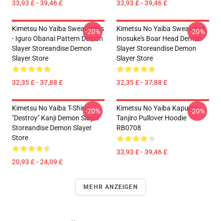
33,93 £ - 39,46 £
33,93 £ - 39,46 £
Kimetsu No Yaiba Sweatshirts
Kimetsu No Yaiba Sweatshirt
-20%
-20%
- Iguro Obanai Pattern Demon
Inosuke's Boar Head Demon
Slayer Storeandise Demon
Slayer Storeandise Demon
Slayer Store
Slayer Store
32,35 £ - 37,88 £
32,35 £ - 37,88 £
Kimetsu No Yaiba T-Shirt -
Kimetsu No Yaiba Kapuzen -
-20%
-20%
"Destroy" Kanji Demon Slayer
Tanjiro Pullover Hoodie
Storeandise Demon Slayer
RB0708
Store
33,93 £ - 39,46 £
20,93 £ - 24,09 £
MEHR ANZEIGEN