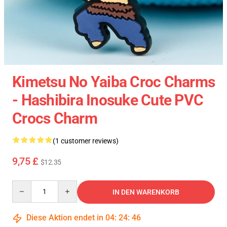
Kimetsu No Yaiba Croc Charms
- Hashibira Inosuke Cute PVC
Crocs Charm
(1 customer reviews)
9,75 £
$12.35
Quantity
IN DEN WARENKORB
Diese Aktion endet in
04
:
24
:
46