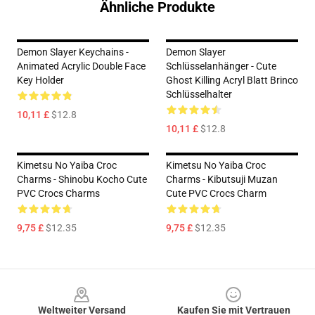
Ähnliche Produkte
Demon Slayer Keychains -
Demon Slayer
Animated Acrylic Double Face
Schlüsselanhänger - Cute
Key Holder
Ghost Killing Acryl Blatt Brinco
Schlüsselhalter
10,11 £
$12.8
10,11 £
$12.8
Kimetsu No Yaiba Croc
Kimetsu No Yaiba Croc
Charms - Shinobu Kocho Cute
Charms - Kibutsuji Muzan
PVC Crocs Charms
Cute PVC Crocs Charm
9,75 £
$12.35
9,75 £
$12.35
Footer
Weltweiter Versand
Kaufen Sie mit Vertrauen