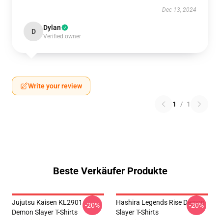
Dec 13, 2024
Dylan
D
Verified owner
Write your review
1
/
1
Beste Verkäufer Produkte
Jujutsu Kaisen KL2901
Hashira Legends Rise Demon
-20%
-20%
Demon Slayer T-Shirts
Slayer T-Shirts