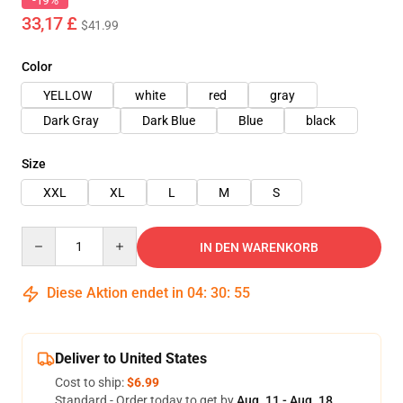
-19%
33,17 £
$41.99
Color
YELLOW
white
red
gray
Dark Gray
Dark Blue
Blue
black
Size
XXL
XL
L
M
S
Quantity
IN DEN WARENKORB
Diese Aktion endet in
04
:
30
:
55
Deliver to United States
Cost to ship:
$6.99
Standard - Order today to get by
Aug. 11 - Aug. 18