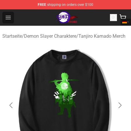
FREE
shipping on orders over $100
Kimetsu no Yaiba Store - Official Kimetsu no Yaiba Mer
Open menu
Startseite
/
Demon Slayer Charaktere
/
Tanjiro Kamado Merch