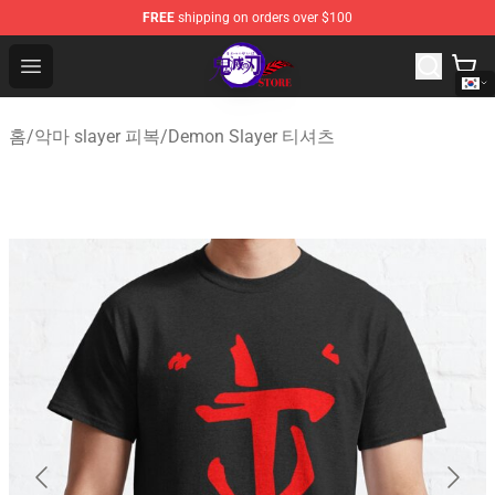
FREE
shipping on orders over $100
Kimetsu no Yaiba Store - Official Kimetsu no Yaiba Mer
Open menu
홈
/
악마 slayer 피복
/
Demon Slayer 티셔츠