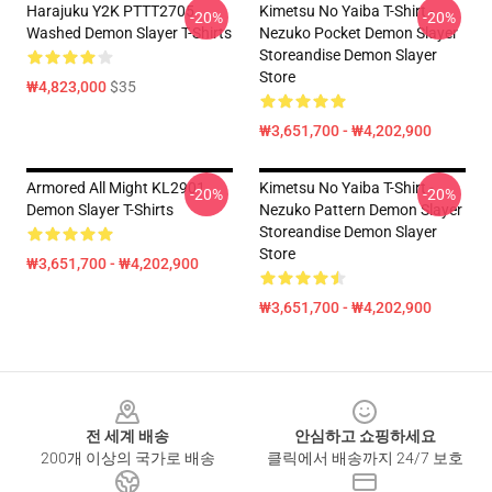
Harajuku Y2K PTTT2705
Kimetsu No Yaiba T-Shirt -
-20%
-20%
Washed Demon Slayer T-Shirts
Nezuko Pocket Demon Slayer
Storeandise Demon Slayer
Store
₩4,823,000
$35
₩3,651,700 - ₩4,202,900
Armored All Might KL2901
Kimetsu No Yaiba T-Shirt -
-20%
-20%
Demon Slayer T-Shirts
Nezuko Pattern Demon Slayer
Storeandise Demon Slayer
Store
₩3,651,700 - ₩4,202,900
₩3,651,700 - ₩4,202,900
Footer
전 세계 배송
안심하고 쇼핑하세요
200개 이상의 국가로 배송
클릭에서 배송까지 24/7 보호