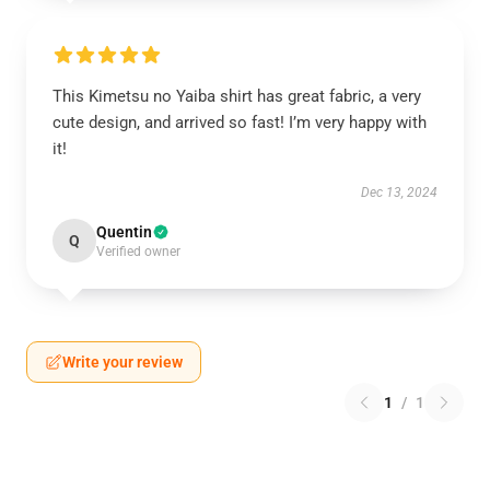
This Kimetsu no Yaiba shirt has great fabric, a very
cute design, and arrived so fast! I’m very happy with
it!
Dec 13, 2024
Quentin
Q
Verified owner
Write your review
1
/
1