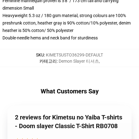
Feminine mannequin proven is 5'8" / 173 cm tall and carrying
dimension Small
Heavyweight 5.3 oz / 180 gsm material, strong colours are 100%
preshrunk cotton, heather gray is 90% cotton/10% polyester, denim
heather is 50% cotton/ 50% polyester
Double-needle hems and neck band for sturdiness
SKU
:
KIMETSUSTO36299-DEFAULT
카테고리
:
Demon Slayer 티셔츠
,
What Customers Say
2 reviews for Kimetsu no Yaiba T-shirts
- Doom slayer Classic T-Shirt RB0708