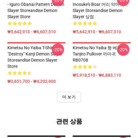
-20%
-20%
- Iguro Obanai Pattern Demon
Inosuke's Boar 머리 악마
Slayer Storeandise Demon
Slayer Storeandise Demon
Slayer Store
Slayer 상점
₩5,642,910 - ₩6,607,510
₩5,642,910 - ₩6,607,510
Kimetsu No Yaiba T-Shirt -
Kimetsu No Yaiba 뚱 베어 -
-20%
-20%
"Destroy" Kanji Demon Slayer
Tanjiro Pullover 까마귀
Storeandise Demon Slayer
RB0708
Store
₩5,918,510 - ₩6,883,110
₩3,651,700 - ₩4,202,900
더 보기
관련 상품