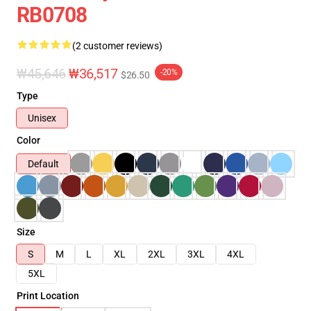
RB0708
(2 customer reviews)
₩45,646
₩36,517
-20%
$26.50
Type
Unisex
Color
Default
Size
S
M
L
XL
2XL
3XL
4XL
5XL
Print Location