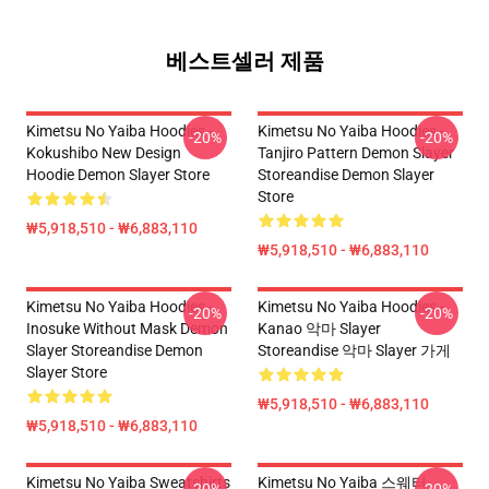
베스트셀러 제품
Kimetsu No Yaiba Hoodies -
Kimetsu No Yaiba Hoodies -
-20%
-20%
Kokushibo New Design
Tanjiro Pattern Demon Slayer
Hoodie Demon Slayer Store
Storeandise Demon Slayer
Store
₩5,918,510 - ₩6,883,110
₩5,918,510 - ₩6,883,110
Kimetsu No Yaiba Hoodies -
Kimetsu No Yaiba Hoodies -
-20%
-20%
Inosuke Without Mask Demon
Kanao 악마 Slayer
Slayer Storeandise Demon
Storeandise 악마 Slayer 가게
Slayer Store
₩5,918,510 - ₩6,883,110
₩5,918,510 - ₩6,883,110
Kimetsu No Yaiba Sweatshirts
Kimetsu No Yaiba 스웨터