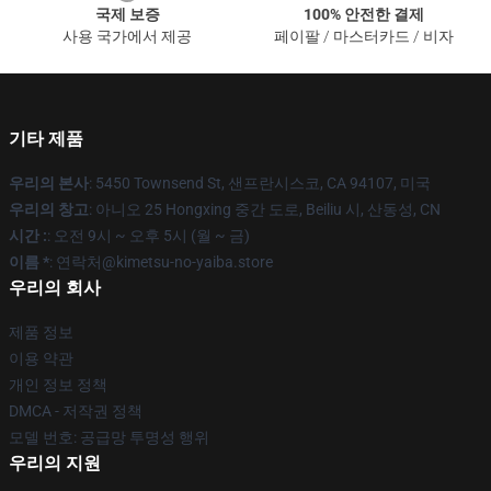
국제 보증
100% 안전한 결제
사용 국가에서 제공
페이팔 / 마스터카드 / 비자
기타 제품
우리의 본사
: 5450 Townsend St, 샌프란시스코, CA 94107, 미국
우리의 창고
: 아니오 25 Hongxing 중간 도로, Beiliu 시, 산동성, CN
시간 :
: 오전 9시 ~ 오후 5시 (월 ~ 금)
이름 *
: 연락처@kimetsu-no-yaiba.store
우리의 회사
제품 정보
이용 약관
개인 정보 정책
DMCA - 저작권 정책
모델 번호: 공급망 투명성 행위
우리의 지원